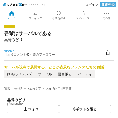
新規登録
ログイン
KADOKAWA Group
ホーム
ランキング
小説を探す
マイページ
その他
吾輩はサーバルである
黒骨みどり
★
267
11
応援コメント
90
小説のフォロワー
サーバル視点で展開する、どこか古風なフレンズたちのお話
けものフレンズ
サーバル
夏目漱石
パロディ
連載中
全
2
話
5,894
文字
2017年4月9日
更新
黒骨みどり
@naranciaP
フォロー
ギフトを贈る