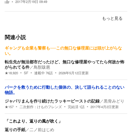
2017年2月19日 09:49
もっと見る
関連小説
ギャングも企業も警察も──この無口な修理屋には頭が上がらな
い。
転生先が無法都市だったけど、無口な修理屋やってたら何故か怖
がられてる件
／
鳥獣跋扈
★
18,920
SF
連載中
76
話
2026年5月12日
更新
パークを救うために行動した個体の、決して語られることのない
物語。
ジャパリまんを作り続けたラッキービーストの記録
／
黒骨みどり
★
157
二次創作：
けものフレンズ
完結済
1
話
2017年4月2日
更新
「これより、返りの風が吹く」
返りの手紙
／
二ノ前はじめ