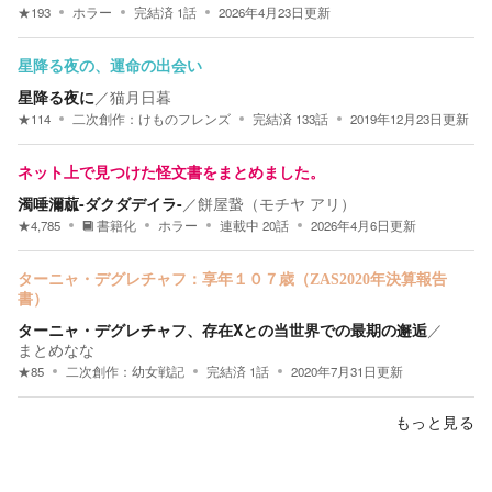
★
193
ホラー
完結済
1
話
2026年4月23日
更新
星降る夜の、運命の出会い
星降る夜に
／
猫月日暮
★
114
二次創作：
けものフレンズ
完結済
133
話
2019年12月23日
更新
ネット上で見つけた怪文書をまとめました。
濁唾濔蓏-ダクダデイラ-
／
餅屋䖸（モチヤ アリ）
★
4,785
書籍化
ホラー
連載中
20
話
2026年4月6日
更新
ターニャ・デグレチャフ：享年１０７歳（ZAS2020年決算報告
書）
ターニャ・デグレチャフ、存在Xとの当世界での最期の邂逅
／
まとめなな
★
85
二次創作：
幼女戦記
完結済
1
話
2020年7月31日
更新
もっと見る