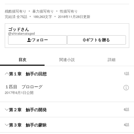
残酷描写有り
暴力描写有り
性描写有り
完結済
全
75
話
189,263
文字
2018年11月28日
更新
ゴッドさん
@shiratamaisgod
フォロー
ギフトを贈る
目次
関連小説
詳細
目次
第１章 触手の回想
1話
１匹目 プロローグ
2017年6月1日
公開
第２章 触手の開発
6話
第３章 触手の蒙昧
4話