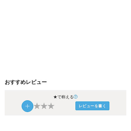
おすすめレビュー
★で称える
★
★
★
レビューを書く