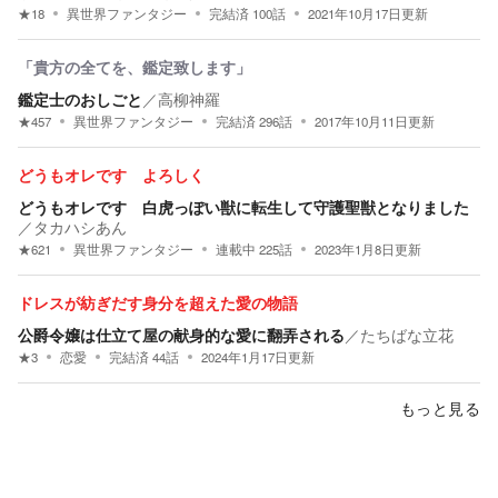
★
18
異世界ファンタジー
完結済
100
話
2021年10月17日
更新
「貴方の全てを、鑑定致します」
鑑定士のおしごと
／
高柳神羅
★
457
異世界ファンタジー
完結済
296
話
2017年10月11日
更新
どうもオレです よろしく
どうもオレです 白虎っぽい獣に転生して守護聖獣となりました
／
タカハシあん
★
621
異世界ファンタジー
連載中
225
話
2023年1月8日
更新
ドレスが紡ぎだす身分を超えた愛の物語
公爵令嬢は仕立て屋の献身的な愛に翻弄される
／
たちばな立花
★
3
恋愛
完結済
44
話
2024年1月17日
更新
もっと見る