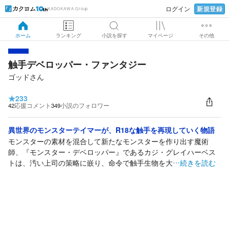
新規登録
ログイン
KADOKAWA Group
ホーム
ランキング
小説を探す
マイページ
その他
触手デベロッパー・ファンタジー
ゴッドさん
★
233
42
応援コメント
349
小説のフォロワー
異世界のモンスターテイマーが、R18な触手を再現していく物語
モンスターの素材を混合して新たなモンスターを作り出す魔術
師、『モンスター・デベロッパー』であるカジ・グレイハーベス
トは、汚い上司の策略に嵌り、命令で触手生物を大
…続きを読む