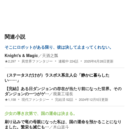
関連小説
そこにロボットがある限り、彼は決して止まってくれない。
Knight's & Magic
／
天酒之瓢
★
2,297
異世界ファンタジー
連載中
224
話
2025年6月28日
更新
（ステータスだけが）ラスボス系主人公「静かに暮らした
い……」
【完結】ある日ダンジョンの存在が当たり前になった世界。その
ダンジョンの一つがゲ…
／
廃棄工場長
★
1,158
現代ファンタジー
完結済
52
話
2024年12月5日
更新
少女の導き次第で、国の運命は決まる。
刷り込みで竜の母親になった私は、国の運命を預かることになり
ました。繁栄も滅亡も…
／
木山楽斗