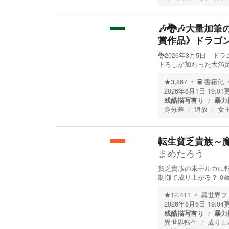
🎶🐉🎶大量加
賞作品》ドラゴ
🐉2026年3月5日 
下ろしが加わった大満足仕
★
3,867
書籍化
2026年8月1日 19:01
残酷描写有り
暴力
身分差
追放
女
転生貧乏貴族～
まめたろう
貧乏貴族の末子ルカに
制御で成り上がる？ 0
★
12,411
異世界フ
2026年8月6日 19:04
残酷描写有り
暴力
異世界転生
成り上