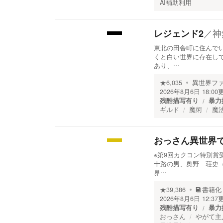
AI補助利用
／
神
レジェンド2
東北の田舎町に住んで
くと白い世界に存在し
あり、…
★
6,035
異世界フ
2026年8月6日 18:00
残酷描写有り
暴力
ギルド
魔術
魔
おっさん異世界
※第9回カクコン特別賞
十路の男、奥野 荘史
界…
★
39,386
書籍化
2026年8月6日 12:37
残酷描写有り
暴力
おっさん
やがて主