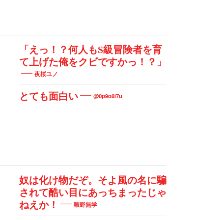
「えっ！？何人もS級冒険者を育
て上げた俺をクビですかっ！？」
夜桜ユノ
とても面白い
@0p9o8i7u
奴は化け物だぞ。そよ風の名に騙
されて酷い目にあっちまったじゃ
ねえか！
暇野無学