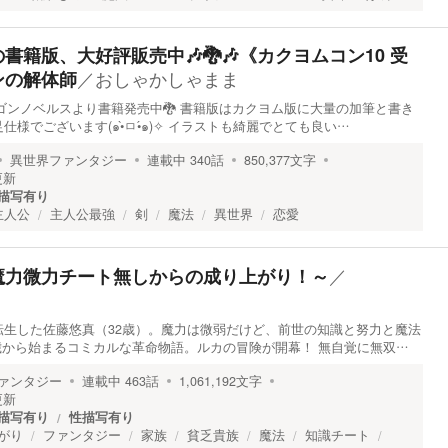
筆の書籍版、大好評販売中🎶🐉🎶《カクヨムコン10 受
／
おしゃかしゃまま
ンの解体師
ドラゴンノベルスより書籍発売中🐉 書籍版はカクヨム版に大量の加筆と書き
様でございます(๑•̀ㅁ•́๑)✧ イラストも綺麗でとても良い…
異世界ファンタジー
連載中
340
話
850,377
文字
更新
描写有り
主人公
主人公最強
剣
魔法
異世界
恋愛
／
魔力微力チート無しからの成り上がり！～
転生した佐藤悠真（32歳）。魔力は微弱だけど、前世の知識と努力と魔法
歳から始まるコミカルな革命物語。ルカの冒険が開幕！ 無自覚に無双…
ァンタジー
連載中
463
話
1,061,192
文字
更新
描写有り
性描写有り
がり
ファンタジー
家族
貧乏貴族
魔法
知識チート