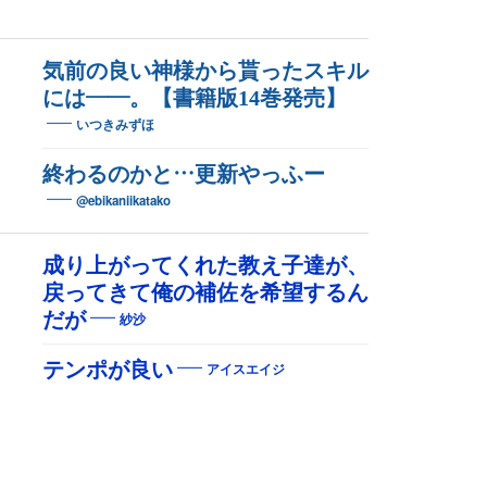
気前の良い神様から貰ったスキル
には――。【書籍版14巻発売】
いつきみずほ
終わるのかと…更新やっふー
@ebikaniikatako
成り上がってくれた教え子達が、
戻ってきて俺の補佐を希望するん
だが
紗沙
テンポが良い
アイスエイジ