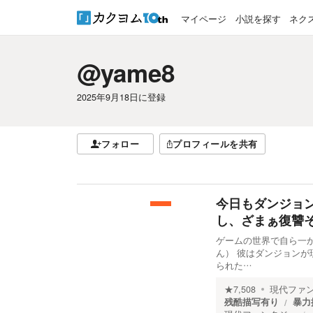
マイページ
小説を探す
ネク
@yame8
2025年9月18日
に登録
フォロー
プロフィールを共有
今日もダンジョ
し、ざまぁ復讐
ゲームの世界で自ら一
ん） 彼はダンジョン
られた…
★
7,508
現代ファ
残酷描写有り
暴力