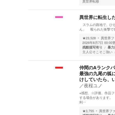
異世界転移
異世界に転生し
スラムの路地で、ひも
ん」 殴られた衝撃で
★
23,528
異世界フ
2026年8月7日 00:00
残酷描写有り
暴力
主人公そこそこ強い
仲間のAランク
最強の九尾の狐
けしていたら、
／
夜桜ユノ
※感想、☆評価、作品
する場合があります。
利…
★
3,755
異世界フ