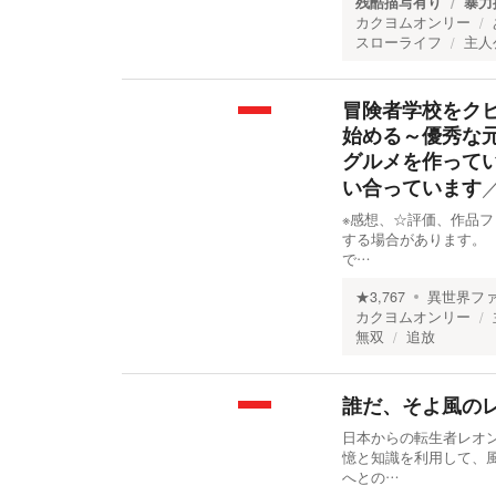
残酷描写有り
暴力
カクヨムオンリー
スローライフ
主人
冒険者学校をク
始める～優秀な
グルメを作って
い合っています
※感想、☆評価、作品
する場合があります。
で…
★
3,767
異世界フ
カクヨムオンリー
無双
追放
誰だ、そよ風の
日本からの転生者レオ
憶と知識を利用して、
へとの…