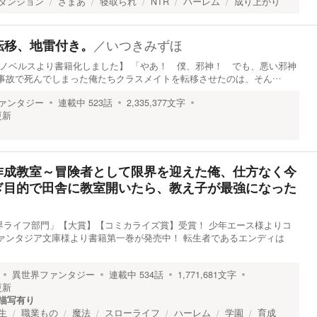
ダンジョン
ざまあ
寝取られ
NTR
ハーレム
成り上がり
／
いつきみずほ
界転移、地雷付き。
ラゴンノベルスより書籍化しました】 「やあ！ 僕、邪神！ でも、悪い邪神
の事故で死んでしまった俺たちクラスメイトを転移させたのは、そん…
ァンタジー
連載中
523
話
2,335,377
文字
更新
作成教室～冒険者として限界を迎えた俺、仕方なく今
ぎ目的で田舎に教室開いたら、教え子が最強になった
界ライフ部門」【大賞】【コミカライズ賞】受賞！ 少年エース様よりコ
ァンタジア文庫様より書籍第一巻が発売中！ 転生者であるエンディは
異世界ファンタジー
連載中
534
話
1,771,681
文字
更新
描写有り
生
職業もの
魔法
スローライフ
ハーレム
学園
育成