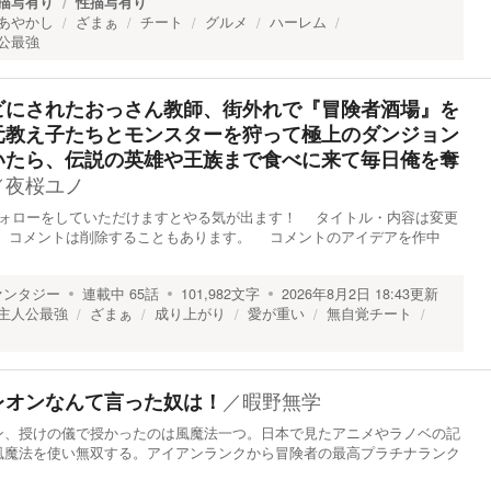
描写有り
性描写有り
あやかし
ざまぁ
チート
グルメ
ハーレム
公最強
ビにされたおっさん教師、街外れで『冒険者酒場』を
元教え子たちとモンスターを狩って極上のダンジョン
いたら、伝説の英雄や王族まで食べに来て毎日俺を奪
／
夜桜ユノ
フォローをしていただけますとやる気が出ます！ タイトル・内容は変更
 コメントは削除することもあります。 コメントのアイデアを作中
ァンタジー
連載中
65
話
101,982
文字
2026年8月2日 18:43
更新
主人公最強
ざまぁ
成り上がり
愛が重い
無自覚チート
／
暇野無学
レオンなんて言った奴は！
ン、授けの儀で授かったのは風魔法一つ。日本で見たアニメやラノベの記
風魔法を使い無双する。アイアンランクから冒険者の最高プラチナランク