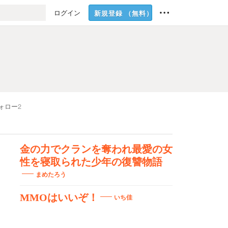
ログイン
新規登録
（無料）
ォロー
2
金の力でクランを奪われ最愛の女
性を寝取られた少年の復讐物語
まめたろう
MMOはいいぞ！
いち佳