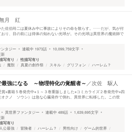
無月 紅
いた佐伯玲二は夏休み中に事故によりその命を散らす。……だが、気が付
ており、目の前には得体の知れない光球が。その光球は異世界の魔術師で
ァンタジー
連載中
1973
話
10,099,759
文字
更新
描写有り
性描写有り
法
魔獣
真夏の創作祭
スキル
グリフォン
ハーレム？
／
次佐 駆人
で最強になる ～物理特化の覚醒者～
受賞※書籍５巻発売中※１～３巻重版しました※コミカライズ２巻発売中※四
（オクノ ソウシ）は急な心臓発作で倒れ、異世界に転移した。この世
異世界ファンタジー
連載中
489
話
1,639,695
文字
更新
描写有り
人公最強
冒険者
ハーレム？
男性向け
ゲーム的世界