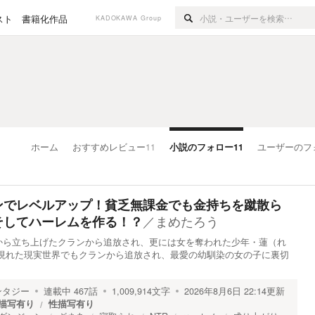
スト
書籍化作品
KADOKAWA Group
ホーム
おすすめレビュー
11
小説のフォロー
11
ユーザーのフ
ンでレベルアップ！貧乏無課金でも金持ちを蹴散ら
／
まめたろう
そしてハーレムを作る！？
から立ち上げたクランから追放され、更には女を奪われた少年・蓮（れ
が現れた現実世界でもクランから追放され、最愛の幼馴染の女の子に裏切
ンタジー
連載中
467
話
1,009,914
文字
2026年8月6日 22:14
更新
描写有り
性描写有り