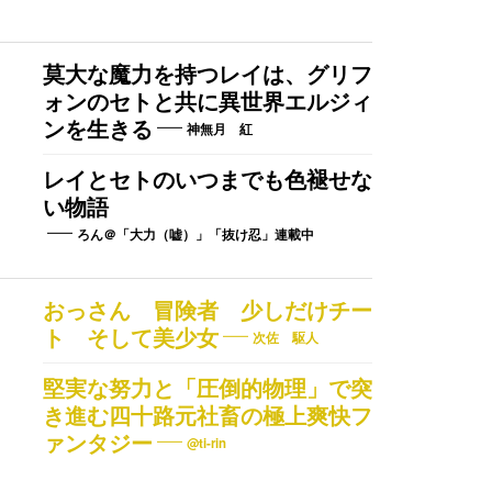
莫大な魔力を持つレイは、グリフ
ォンのセトと共に異世界エルジィ
ンを生きる
神無月 紅
レイとセトのいつまでも色褪せな
い物語
ろん＠「大力（嘘）」「抜け忍」連載中
おっさん 冒険者 少しだけチー
ト そして美少女
次佐 駆人
堅実な努力と「圧倒的物理」で突
き進む四十路元社畜の極上爽快フ
ァンタジー
@ti-rin