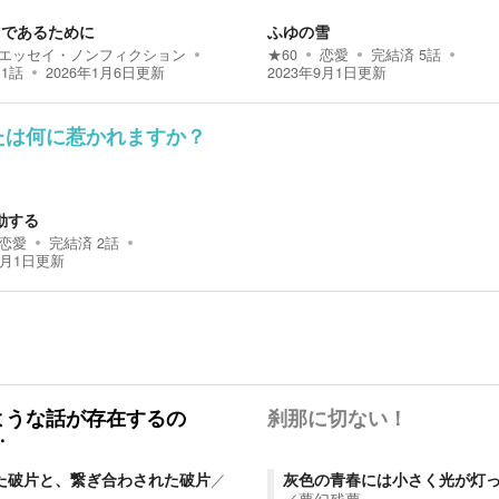
tiriであるために
ふゆの雪
エッセイ・ノンフィクション
★
60
恋愛
完結済
5
話
11
話
2026年1月6日
更新
2023年9月1日
更新
たは何に惹かれますか？
動する
恋愛
完結済
2
話
8月1日
更新
ような話が存在するの
刹那に切ない！
…
た破片と、繋ぎ合わされた破片
／
灰色の青春には小さく光が灯