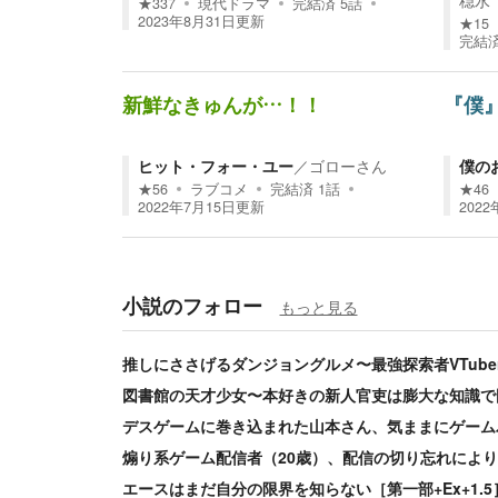
穏水
★
337
現代ドラマ
完結済
5
話
2023年8月31日
更新
★
15
完結
新鮮なきゅんが…！！
『僕
ヒット・フォー・ユー
／
ゴローさん
僕の
★
56
ラブコメ
完結済
1
話
★
46
2022年7月15日
更新
202
小説のフォロー
もっと見る
推しにささげるダンジョングルメ〜最強探索者VTube
図書館の天才少女〜本好きの新人官吏は膨大な知識で
デスゲームに巻き込まれた山本さん、気ままにゲーム
煽り系ゲーム配信者（20歳）、配信の切り忘れによ
エースはまだ自分の限界を知らない［第一部+Ex+1.5