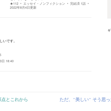
★
112
エッセイ・ノンフィクション
完結済
1
話
2022年8月4日
更新
ギ
しいです。
5
3日 18:40
原点とこれから
ただ、"美しい" そう思っ