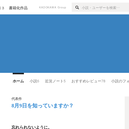
スト
書籍化作品
KADOKAWA Group
ホーム
小説
6
近況ノート
5
おすすめレビュー
78
小説のフ
代表作
8月9日を知っていますか？
忘れられないように。