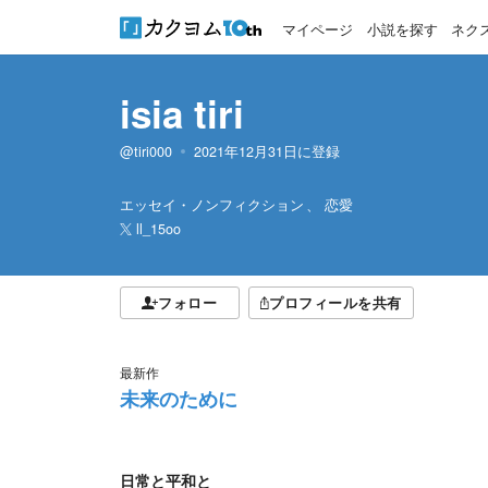
マイページ
小説を探す
ネク
isia tiri
@tiri000
2021年12月31日
に登録
エッセイ・ノンフィクション
恋愛
ll_15oo
フォロー
プロフィールを共有
最新作
未来のために
日常と平和と