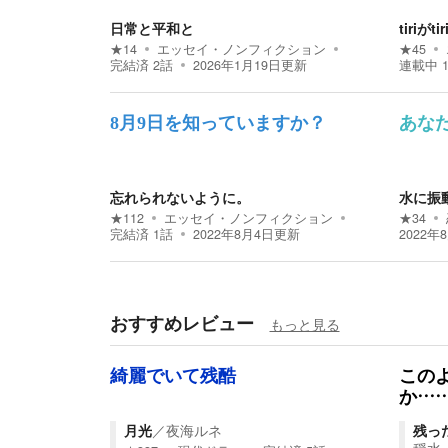
日常と平和と
tiriが
★
14
エッセイ・ノンフィクション
★
45
完結済
2
話
2026年1月19日
更新
連載中
8月9日を知っていますか？
あな
忘れられないように。
水に振
★
112
エッセイ・ノンフィクション
★
34
完結済
1
話
2022年8月4日
更新
2022年
おすすめレビュー
もっと見る
綺麗でいて残酷
この
か…
月光
／
夜海ルネ
残っ