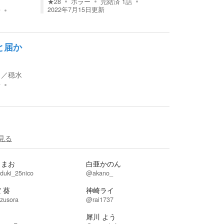
★
28
ホラー
完結済
1
話
2022年7月15日
更新
話
と届か
。
／
穏水
話
見る
月まお
白亜かのん
duki_25nico
@akano_
 葵
神崎ライ
zusora
@rai1737
名
犀川 よう