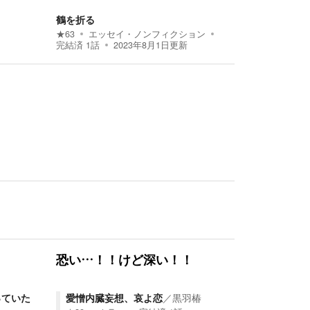
鶴を折る
★
63
エッセイ・ノンフィクション
完結済
1
話
2023年8月1日
更新
恐い…！！けど深い！！
っていた
愛憎内臓妄想、哀よ恋
／
黒羽椿