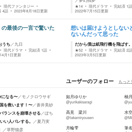
／
夢幻残夢
現代ファンタジー
★
14
現代ドラマ
完結済
1
済
4
話
2023年8月18日
更新
2022年7月15日
更新
』の最後の一言で驚いた
想いは届けようとしない
ないんだって思った
おうち
／
九日
だから僕は紙飛行機を飛ばす
現代ドラマ
完結済
1
話
★
52
現代ドラマ
完結済
2
2年4月1日
更新
2023年3月5日
更新
ユーザーのフォロー
もっと
rになる〜
／
モノクロウサギ
如月ゆりか
柚
@yurikakisaragi
@yu
国を救います！〜
／
蒼井美紗
高見 梁川
水空
バランスを崩壊させる
／
ぽち
@takamiryousen
@Mi
りいい人バレする。
／
夏乃実
月輪雫
筆
］
／
草野猫彦