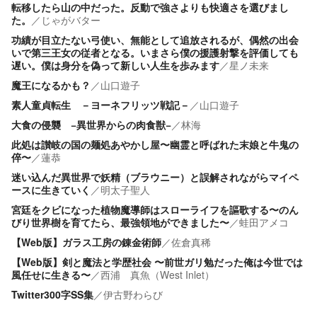
転移したら山の中だった。反動で強さよりも快適さを選びまし
た。
／
じゃがバター
功績が目立たない弓使い、無能として追放されるが、偶然の出会
いで第三王女の従者となる。いまさら僕の援護射撃を評価しても
遅い。僕は身分を偽って新しい人生を歩みます
／
星ノ未来
魔王になるかも？
／
山口遊子
素人童貞転生 －ヨーネフリッツ戦記－
／
山口遊子
大食の侵襲 −異世界からの肉食獣−
／
林海
此処は讃岐の国の麺処あやかし屋〜幽霊と呼ばれた末娘と牛鬼の
倅〜
／
蓮恭
迷い込んだ異世界で妖精（ブラウニー）と誤解されながらマイペ
ースに生きていく
／
明太子聖人
宮廷をクビになった植物魔導師はスローライフを謳歌する〜のん
びり世界樹を育てたら、最強領地ができました〜
／
蛙田アメコ
【Web版】ガラス工房の錬金術師
／
佐倉真稀
【Web版】剣と魔法と学歴社会 〜前世ガリ勉だった俺は今世では
風任せに生きる〜
／
西浦 真魚（West Inlet）
Twitter300字SS集
／
伊古野わらび