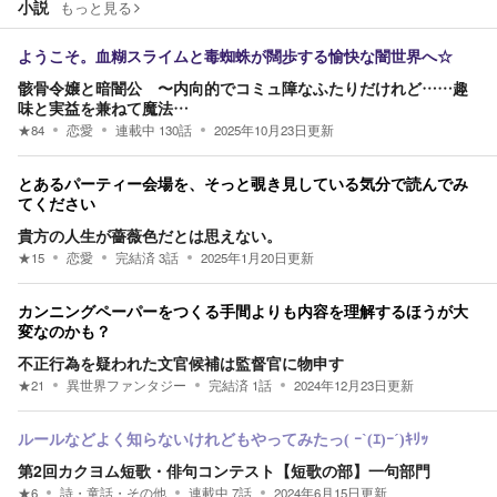
小説
もっと見る
ようこそ。血糊スライムと毒蜘蛛が闊歩する愉快な闇世界へ☆
骸骨令嬢と暗闇公 〜内向的でコミュ障なふたりだけれど……趣
味と実益を兼ねて魔法…
★
84
恋愛
連載中
130
話
2025年10月23日
更新
とあるパーティー会場を、そっと覗き見している気分で読んでみ
てください
貴方の人生が薔薇色だとは思えない。
★
15
恋愛
完結済
3
話
2025年1月20日
更新
カンニングペーパーをつくる手間よりも内容を理解するほうが大
変なのかも？
不正行為を疑われた文官候補は監督官に物申す
★
21
異世界ファンタジー
完結済
1
話
2024年12月23日
更新
ルールなどよく知らないけれどもやってみたっ( ｰ`(ｴ)ｰ´)ｷﾘｯ
第2回カクヨム短歌・俳句コンテスト【短歌の部】一句部門
★
6
詩・童話・その他
連載中
7
話
2024年6月15日
更新