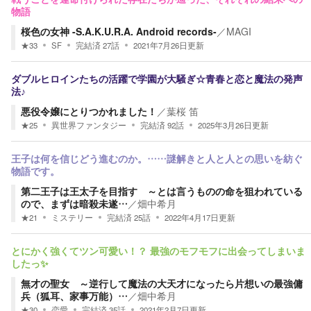
物語
桜色の女神 -S.A.K.U.R.A. Android records-
／
MAGI
★
33
SF
完結済
27
話
2021年7月26日
更新
ダブルヒロインたちの活躍で学園が大騒ぎ☆青春と恋と魔法の発声
法♪
悪役令嬢にとりつかれました！
／
葉桜 笛
★
25
異世界ファンタジー
完結済
92
話
2025年3月26日
更新
王子は何を信じどう進むのか。……謎解きと人と人との思いを紡ぐ
物語です。
第二王子は王太子を目指す ～とは言うものの命を狙われている
ので、まずは暗殺未遂…
／
畑中希月
★
21
ミステリー
完結済
25
話
2022年4月17日
更新
とにかく強くてツン可愛い！？ 最強のモフモフに出会ってしまいま
したっ✨
無才の聖女 ～逆行して魔法の大天才になったら片想いの最強傭
兵（狐耳、家事万能）…
／
畑中希月
★
30
恋愛
完結済
35
話
2021年2月7日
更新