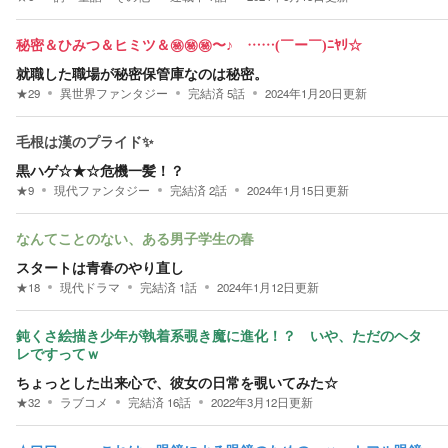
秘密＆ひみつ＆ヒミツ＆㊙㊙㊙〜♪ ……(￣ー￣)ﾆﾔﾘ☆
就職した職場が秘密保管庫なのは秘密。
★
29
異世界ファンタジー
完結済
5
話
2024年1月20日
更新
毛根は漢のプライド✨
黒ハゲ☆★☆危機一髪！？
★
9
現代ファンタジー
完結済
2
話
2024年1月15日
更新
なんてことのない、ある男子学生の春
スタートは青春のやり直し
★
18
現代ドラマ
完結済
1
話
2024年1月12日
更新
鈍くさ絵描き少年が執着系覗き魔に進化！？ いや、ただのヘタ
レですってｗ
ちょっとした出来心で、彼女の日常を覗いてみた☆
★
32
ラブコメ
完結済
16
話
2022年3月12日
更新