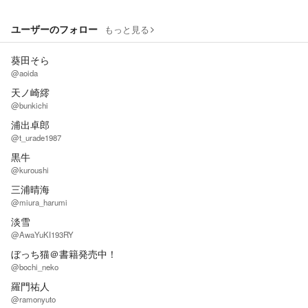
ユーザーのフォロー
もっと見る
葵田そら
@aoida
天ノ崎䌢
@bunkichi
浦出卓郎
@t_urade1987
黒牛
@kuroushi
三浦晴海
@miura_harumi
淡雪
@AwaYuKI193RY
ぼっち猫＠書籍発売中！
@bochi_neko
羅門祐人
@ramonyuto