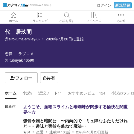
新規登録
ログイン
KADOKAWA Group
ホーム
ランキング
小説を探す
マイページ
その他
代 居玖間
@sirokuma-smiley-u-
2020年7月26日
に登録
恋愛
ラブコメ
tubuyaki46590
フォロー
共有
ホーム
小説
9
近況ノート
11
おすすめレビュー
124
小説のフォ
最新作
ようこそ。血糊スライムと毒蜘蛛が闊歩する愉快な闇世
界へ☆
骸骨令嬢と暗闇公 〜内向的でコミュ障なふたりだけれ
ど……趣味と実益を兼ねて魔法…
★
84
恋愛
連載中
130
話
2025年10月23日
更新