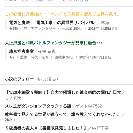
この心優しき英雄は……ペンチと工具箱を携えて世界を救う。
電気と魔法 −電気工事士の異世界サバイバル−
／
林海
★
950
異世界ファンタジー
完結済
280
話
2021年1月25日
更新
大正浪漫と和風バトルファンタジーが見事に融合♪♪♪
凍京怪夷事変
／
夜桜 恭夜
★
9
歴史・時代・伝奇
連載中
94
話
2024年12月17日
更新
小説のフォロー
もっと見る
【1/20本編堂々完結！】自力で帰還した錬金術師の爛れた日常
／
ちょす氏
スレ主がダンジョンアタックする話
／
ゲスト047562
教科書で見えてる世界が違うって、誰も教えてくれなかった。
／
Gaku
Ｓ級勇者の友人Ａ【書籍版発売しました！】
／
納戸丁字