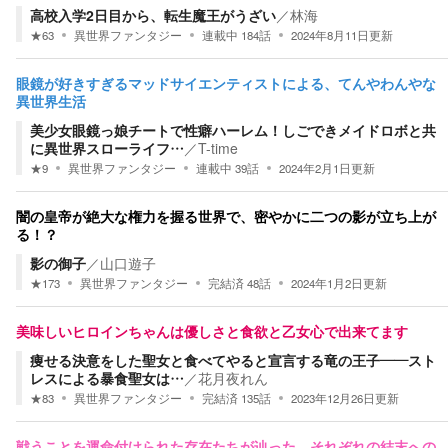
高校入学2日目から、転生魔王がうざい
／
林海
★
63
異世界ファンタジー
連載中
184
話
2024年8月11日
更新
眼鏡が好きすぎるマッドサイエンティストによる、てんやわんやな
異世界生活
美少女眼鏡っ娘チートで性癖ハーレム！しごできメイドロボと共
に異世界スローライフ…
／
T-time
★
9
異世界ファンタジー
連載中
39
話
2024年2月1日
更新
闇の皇帝が絶大な権力を握る世界で、密やかに二つの影が立ち上が
る！？
影の御子
／
山口遊子
★
173
異世界ファンタジー
完結済
48
話
2024年1月2日
更新
美味しいヒロインちゃんは優しさと食欲と乙女心で出来てます
痩せる決意をした聖女と食べてやると宣言する竜の王子――スト
レスによる暴食聖女は…
／
花月夜れん
★
83
異世界ファンタジー
完結済
135
話
2023年12月26日
更新
戦うことを運命付けられた存在たちが辿った、それぞれの結末への