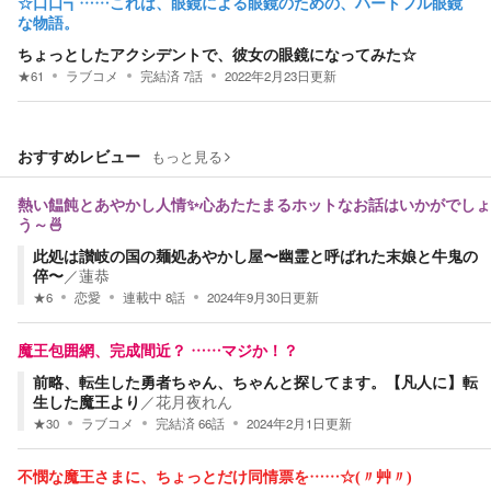
☆口口┓……これは、眼鏡による眼鏡のための、ハートフル眼鏡
な物語。
ちょっとしたアクシデントで、彼女の眼鏡になってみた☆
★
61
ラブコメ
完結済
7
話
2022年2月23日
更新
おすすめレビュー
もっと見る
熱い饂飩とあやかし人情✨心あたたまるホットなお話はいかがでしょ
う～🍜
此処は讃岐の国の麺処あやかし屋〜幽霊と呼ばれた末娘と牛鬼の
倅〜
／
蓮恭
★
6
恋愛
連載中
8
話
2024年9月30日
更新
魔王包囲網、完成間近？ ……マジか！？
前略、転生した勇者ちゃん、ちゃんと探してます。【凡人に】転
生した魔王より
／
花月夜れん
★
30
ラブコメ
完結済
66
話
2024年2月1日
更新
不憫な魔王さまに、ちょっとだけ同情票を……☆(〃艸〃)