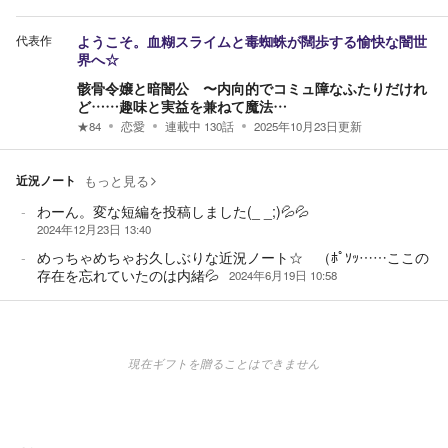
代表作
ようこそ。血糊スライムと毒蜘蛛が闊歩する愉快な闇世
界へ☆
骸骨令嬢と暗闇公 〜内向的でコミュ障なふたりだけれ
ど……趣味と実益を兼ねて魔法…
★
84
恋愛
連載中
130
話
2025年10月23日
更新
近況ノート
もっと見る
わーん。変な短編を投稿しました(_ _;)💦💦
2024年12月23日 13:40
めっちゃめちゃお久しぶりな近況ノート☆ （ﾎﾟｿｯ……ここの
存在を忘れていたのは内緒💦
2024年6月19日 10:58
現在ギフトを贈ることはできません