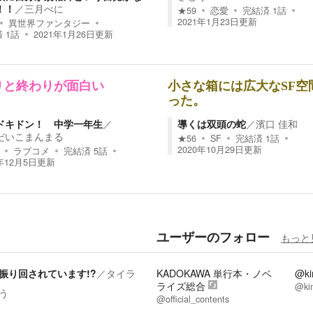
！！
／
三月べに
★
59
恋愛
完結済
1
話
2021年1月23日
更新
異世界ファンタジー
済
1
話
2021年1月26日
更新
りと終わりが面白い
小さな箱には広大なSF空
った。
ドキドン！ 中学一年生
／
導くは双頭の蛇
／
濱口 佳和
だいこまんまる
★
56
SF
完結済
1
話
2020年10月29日
更新
ラブコメ
完結済
5
話
年12月5日
更新
ユーザーのフォロー
もっと
振り回されています!?
／
タイラ
KADOKAWA 単行本・ノベ
@ki
ライズ総合
@ki
う
@official_contents