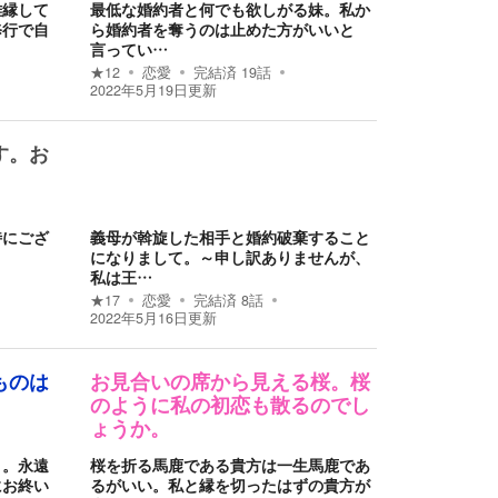
離縁して
最低な婚約者と何でも欲しがる妹。私か
修行で自
ら婚約者を奪うのは止めた方がいいと
言ってい…
★
12
恋愛
完結済
19
話
2022年5月19日
更新
す。お
特にござ
義母が斡旋した相手と婚約破棄すること
になりまして。～申し訳ありませんが、
私は王…
★
17
恋愛
完結済
8
話
2022年5月16日
更新
ものは
お見合いの席から見える桜。桜
。
のように私の初恋も散るのでし
ょうか。
う。永遠
桜を折る馬鹿である貴方は一生馬鹿であ
にお終い
るがいい。私と縁を切ったはずの貴方が