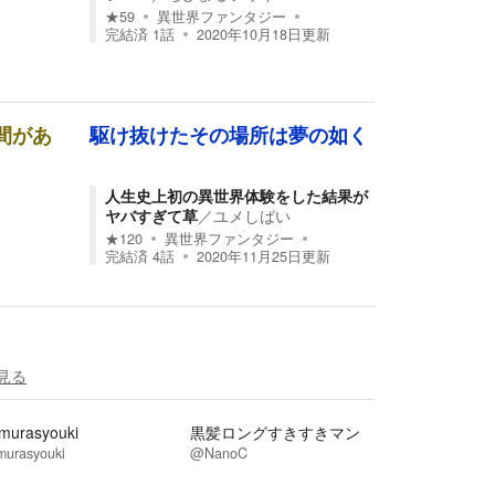
★
59
異世界ファンタジー
完結済
1
話
2020年10月18日
更新
間があ
駆け抜けたその場所は夢の如く
人生史上初の異世界体験をした結果が
ヤバすぎて草
／
ユメしばい
★
120
異世界ファンタジー
完結済
4
話
2020年11月25日
更新
見る
murasyouki
黒髪ロングすきすきマン
murasyouki
@NanoC