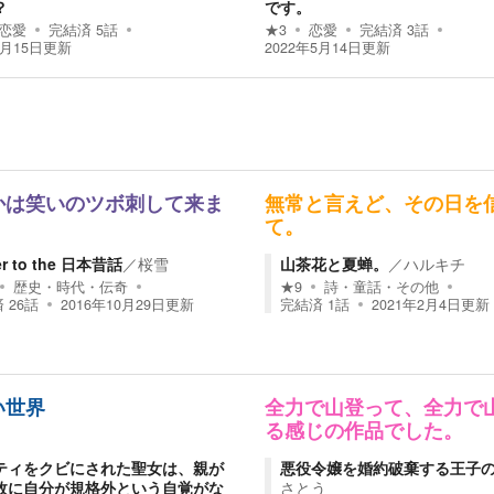
？
です。
恋愛
完結済
5
話
★
3
恋愛
完結済
3
話
5月15日
更新
2022年5月14日
更新
かは笑いのツボ刺して来ま
無常と言えど、その日を
て。
r to the 日本昔話
／
桜雪
山茶花と夏蝉。
／
ハルキチ
歴史・時代・伝奇
★
9
詩・童話・その他
済
26
話
2016年10月29日
更新
完結済
1
話
2021年2月4日
更新
い世界
全力で山登って、全力で
る感じの作品でした。
ティをクビにされた聖女は、親が
悪役令嬢を婚約破棄する王子
故に自分が規格外という自覚がな
さとう