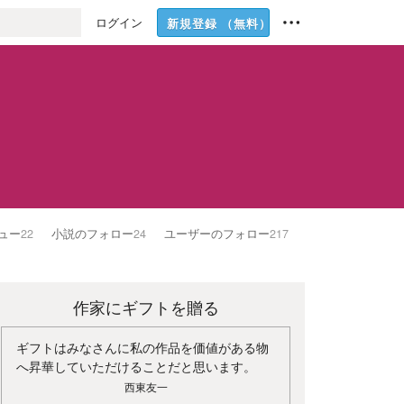
ログイン
新規登録
（無料）
ュー
22
小説のフォロー
24
ユーザーのフォロー
217
作家にギフトを贈る
ギフトはみなさんに私の作品を価値がある物
へ昇華していただけることだと思います。
西東友一