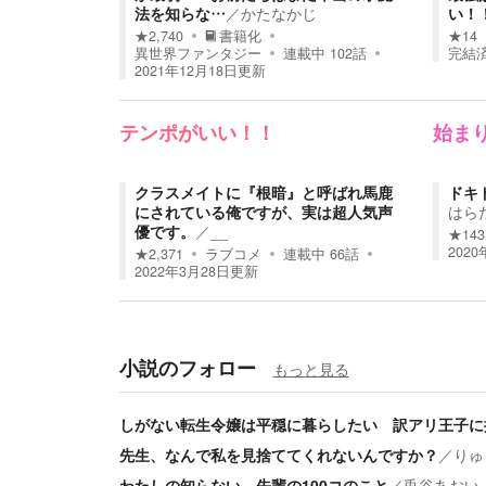
法を知らな…
／
かたなかじ
い！
★
2,740
書籍化
★
14
異世界ファンタジー
連載中
102
話
完結
2021年12月18日
更新
テンポがいい！！
始ま
クラスメイトに『根暗』と呼ばれ馬鹿
ドキ
にされている俺ですが、実は超人気声
はら
優です。
／
__
★
143
2020
★
2,371
ラブコメ
連載中
66
話
2022年3月28日
更新
小説のフォロー
もっと見る
しがない転生令嬢は平穏に暮らしたい 訳アリ王子に
先生、なんで私を見捨ててくれないんですか？
／
りゅ
わたしの知らない、先輩の100コのこと
／
兎谷あおい