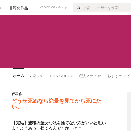
スト
書籍化作品
KADOKAWA Group
ホーム
小説
76
コレクション
7
近況ノート
16
おすすめレビ
代表作
どうせ死ぬなら絶景を見てから死にた
い。
【完結】豊穣の聖女な私を捨てない方がいいと思い
ますよ？あっ、捨てるんですか、そ…