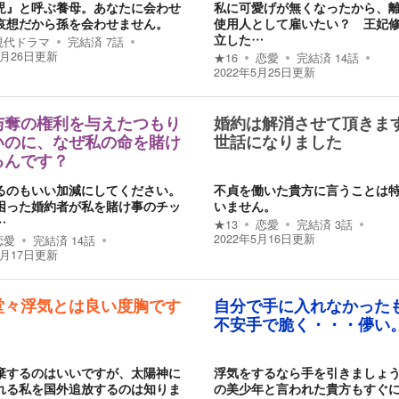
児』と呼ぶ養母。あなたに会わせ
私に可愛げが無くなったから、
哀想だから孫を会わせません。
使用人として雇いたい？ 王妃
立した…
現代ドラマ
完結済
7
話
5月26日
更新
★
16
恋愛
完結済
14
話
2022年5月25日
更新
与奪の権利を与えたつもり
婚約は解消させて頂きま
いのに、なぜ私の命を賭け
世話になりました
るんです？
るのもいい加減にしてください。
不貞を働いた貴方に言うことは
困った婚約者が私を賭け事のチッ
いません。
…
★
13
恋愛
完結済
3
話
2022年5月16日
更新
恋愛
完結済
14
話
5月17日
更新
堂々浮気とは良い度胸です
自分で手に入れなかった
不安手で脆く・・・儚い
棄するのはいいですが、太陽神に
浮気をするなら手を引きましょ
れる私を国外追放するのは知りま
の美少年と言われた貴方もすぐ