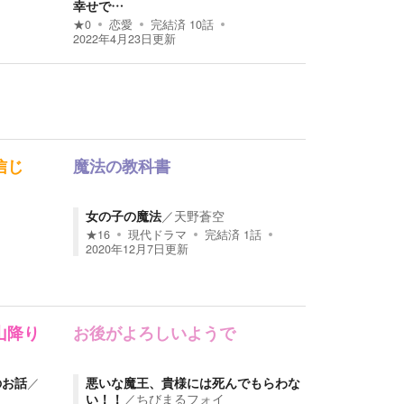
幸せで…
★
0
恋愛
完結済
10
話
2022年4月23日
更新
信じ
魔法の教科書
女の子の魔法
／
天野蒼空
★
16
現代ドラマ
完結済
1
話
2020年12月7日
更新
山降り
お後がよろしいようで
のお話
／
悪いな魔王、貴様には死んでもらわな
い！！
／
ちびまるフォイ