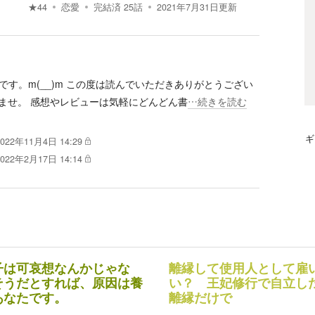
★
44
恋愛
完結済
25
話
2021年7月31日
更新
す。m(__)m この度は読んでいただきありがとうござい
ませ。 感想やレビューは気軽にどんどん書
…続きを読む
ギ
2022年11月4日 14:29
2022年2月17日 14:14
子は可哀想なんかじゃな
離縁して使用人として雇
そうだとすれば、原因は養
い？ 王妃修行で自立し
あなたです。
離縁だけで