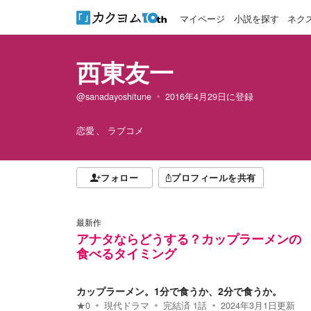
マイページ
小説を探す
ネク
西東友一
@sanadayoshitune
2016年4月29日
に登録
恋愛
ラブコメ
フォロー
プロフィールを共有
最新作
アナタならどうする？カップラーメンの
食べるタイミング
カップラーメン。1分で食うか、2分で食うか。
★
0
現代ドラマ
完結済
1
話
2024年3月1日
更新