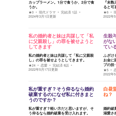
カップラーメン。1分で食うか、2分で食
『未熟
うか。
ると可
★
0
現代ドラマ
完結済
1
話
★
6
2024年3月1日
更新
2022年
私の婚約者と妹は共謀して「私
生殺
に父親殺し」の罪を被せようと
がな
してきます
てい
私の婚約者と妹は共謀して「私に父親殺
ふざけ
し」の罪を被せようとしてきます。
お金に
プの担
★
24
恋愛
完結済
8
話
2022年5月17日
更新
★
5
2022年
私が重すぎ？そう仰るなら婚約
白昼
破棄するのになぜ私に付きまと
ね？
うのですか？
私が重すぎ？軽い方だと思いますが、そ
婚約破
う仰るなら婚約破棄を受け入れます。
溺愛さ