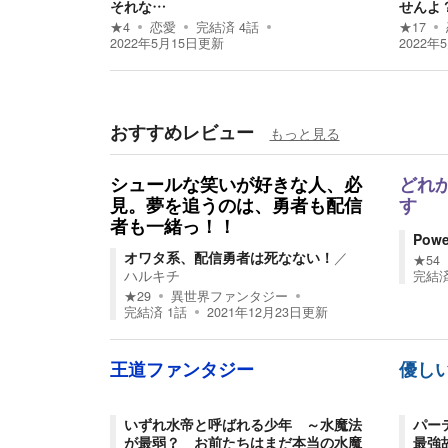
それな…
せんよ
★
4
恋愛
完結済
4
話
★
17
2022年5月15日
更新
2022年
おすすめレビュー
もっと見る
シュールな笑いが好きな人、必
どれ
見。夢を追うのは、勇者も配信
す
者も一緒っ！！
Powe
オワタ系、配信勇者は死なない！
／
★
54
ハルキチ
完結
★
29
異世界ファンタジー
完結済
1
話
2021年12月23日
更新
王道ファンタジー
優し
いずれ水帝と呼ばれる少年 ～水魔法
パー
が最弱？ お前たちはまだ本当の水魔
最強