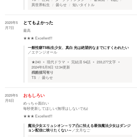
異世界転生
曇らせ
短いタイトル
2025年5
とてもよかった
月7日
最高
★★★
Excellent!!!
一般性癖TS転生少女、真白 光は絶望的なまでにすくわれたい
／
エテンジオール
★
240
現代ドラマ
完結済
54
話
233,277
文字
2024年5月9日 12:34
更新
残酷描写有り
TS
曇らせ
2025年5
おもしろい
月5日
めっちゃ面白い
毎秒更新してほしい(無理はしないでね)
★★★
Excellent!!!
魔法少女エリュシオン～リア凸に怯える最強魔法少女はダンジ
ョン配信に映りたくない～
／
文月なご