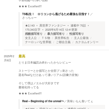
宇宙戦艦への厚い信頼
★★★
Excellent!!!
TS転生！ ロリコンから逃げるため最強を目指す！
／
さっちゃー
★
2,143
異世界ファンタジー
連載中
70
話
170,343
文字
2025年6月14日 12:41
更新
残酷描写有り
暴力描写有り
性描写有り
女主人公
ＴＳ物
異世界転生
主人公最強
ナーロッパな世界観
ご都合主義
カクヨムオンリー
2025年2
最高
月6日
とりま日本編読み終わったからレビュー
ストーリーとか描写とか全部ブッ刺さった
題名Realなだけあって凄いリアル(語彙力皆無)
そして僕はノエルが大好きです
書籍化待ってる
★★★
Excellent!!!
Real～Beginning of the unreal〜
／
美味いもん食いてぇ
★
5,966
現代ファンタジー
連載中
1074
話