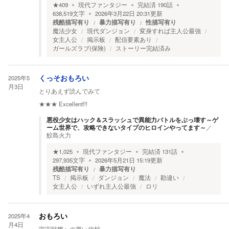
★
409
現代ファンタジー
完結済
190
話
638,519
文字
2026年3月22日 20:31
更新
残酷描写有り
暴力描写有り
性描写有り
魔法少女
現代ダンジョン
変身すれば主人公最強
女主人公
掲示板
配信要素あり
ガールズラブ(保険)
ストーリー完結済み
2025年5
くっそおもろい
月3日
とりあえず読んでみて
★★★
Excellent!!!
悪役少女はハック＆スラッシュで異能力バトルをぶっ壊す～ゲ
ーム世界で、攻略できないタイプのヒロインやってます～
／
鮫島火力
★
1,025
現代ファンタジー
完結済
131
話
297,935
文字
2026年5月21日 15:19
更新
残酷描写有り
暴力描写有り
TS
掲示板
ダンジョン
魔法
勘違い
女主人公
いずれ主人公最強
ロリ
2025年4
おもろい
月4日