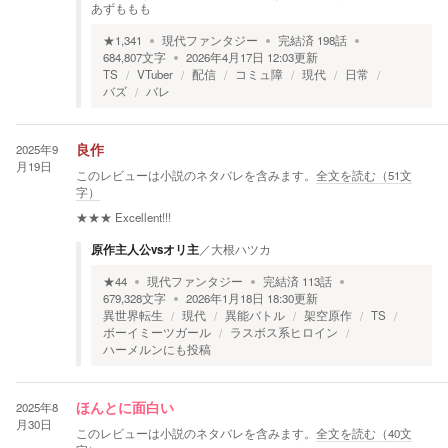
あずももも
★
1,341
現代ファンタジー
完結済
198
話
684,807
文字
2026年4月17日 12:03
更新
TS
VTuber
配信
コミュ障
現代
日常
バズ
バレ
2025年9
良作
月19日
このレビューは小説のネタバレを含みます。
全文を読む（
51
文
字）
★★★
Excellent!!!
原作主人公vsオリ主
／
大根ハツカ
★
44
現代ファンタジー
完結済
113
話
679,328
文字
2026年1月18日 18:30
更新
異世界転生
現代
異能バトル
架空原作
TS
ボーイミーツガール
ラスボス系ヒロイン
ハーメルンにも投稿
2025年8
ほんとに面白い
月30日
このレビューは小説のネタバレを含みます。
全文を読む（
40
文