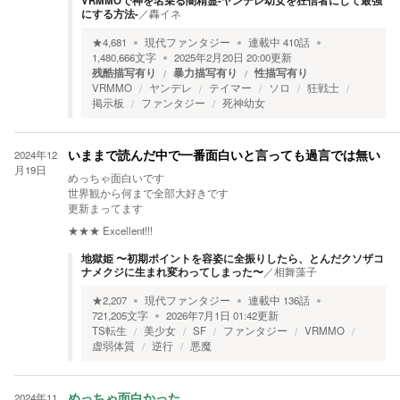
VRMMOで神を名乗る闇精霊-ヤンデレ幼女を狂信者にして最強
にする方法-
／
轟イネ
★
4,681
現代ファンタジー
連載中
410
話
1,480,666
文字
2025年2月20日 20:00
更新
残酷描写有り
暴力描写有り
性描写有り
VRMMO
ヤンデレ
テイマー
ソロ
狂戦士
掲示板
ファンタジー
死神幼女
2024年12
いままで読んだ中で一番面白いと言っても過言では無い
月19日
めっちゃ面白いです
世界観から何まで全部大好きです
更新まってます
★★★
Excellent!!!
地獄姫 〜初期ポイントを容姿に全振りしたら、とんだクソザコ
ナメクジに生まれ変わってしまった〜
／
相舞藻子
★
2,207
現代ファンタジー
連載中
136
話
721,205
文字
2026年7月1日 01:42
更新
TS転生
美少女
SF
ファンタジー
VRMMO
虚弱体質
逆行
悪魔
2024年11
めっちゃ面白かった