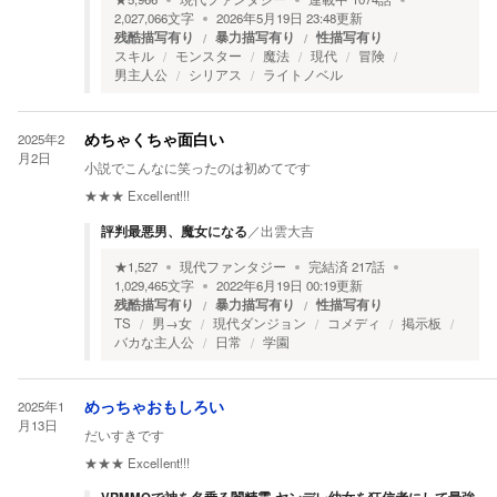
2,027,066
文字
2026年5月19日 23:48
更新
残酷描写有り
暴力描写有り
性描写有り
スキル
モンスター
魔法
現代
冒険
男主人公
シリアス
ライトノベル
2025年2
めちゃくちゃ面白い
月2日
小説でこんなに笑ったのは初めてです
★★★
Excellent!!!
評判最悪男、魔女になる
／
出雲大吉
★
1,527
現代ファンタジー
完結済
217
話
1,029,465
文字
2022年6月19日 00:19
更新
残酷描写有り
暴力描写有り
性描写有り
TS
男→女
現代ダンジョン
コメディ
掲示板
バカな主人公
日常
学園
2025年1
めっちゃおもしろい
月13日
だいすきです
★★★
Excellent!!!