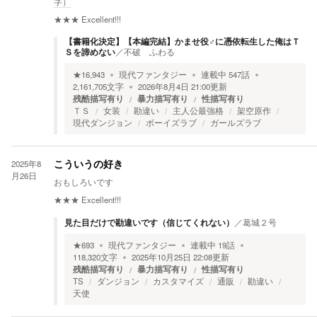
字）
★★★
Excellent!!!
【書籍化決定】【本編完結】かませ役♂に憑依転生した俺はＴ
Ｓを諦めない
／
不破 ふわる
★
16,943
現代ファンタジー
連載中
547
話
2,161,705
文字
2026年8月4日 21:00
更新
残酷描写有り
暴力描写有り
性描写有り
ＴＳ
女装
勘違い
主人公最強格
架空原作
現代ダンジョン
ボーイズラブ
ガールズラブ
2025年8
こういうの好き
月26日
おもしろいです
★★★
Excellent!!!
見た目だけで勘違いです（信じてくれない）
／
葛城２号
★
693
現代ファンタジー
連載中
19
話
118,320
文字
2025年10月25日 22:08
更新
残酷描写有り
暴力描写有り
性描写有り
TS
ダンジョン
カスタマイズ
通販
勘違い
天使