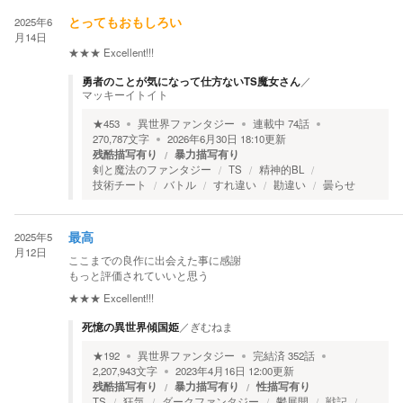
2025年6
とってもおもしろい
月14日
★★★
Excellent!!!
勇者のことが気になって仕方ないTS魔女さん
／
マッキーイトイト
★
453
異世界ファンタジー
連載中
74
話
270,787
文字
2026年6月30日 18:10
更新
残酷描写有り
暴力描写有り
剣と魔法のファンタジー
TS
精神的BL
技術チート
バトル
すれ違い
勘違い
曇らせ
2025年5
最高
月12日
ここまでの良作に出会えた事に感謝
もっと評価されていいと思う
★★★
Excellent!!!
死憶の異世界傾国姫
／
ぎむねま
★
192
異世界ファンタジー
完結済
352
話
2,207,943
文字
2023年4月16日 12:00
更新
残酷描写有り
暴力描写有り
性描写有り
TS
狂気
ダークファンタジー
鬱展開
戦記