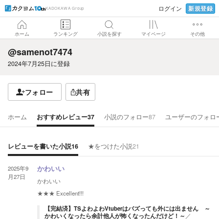
新規登録
ログイン
KADOKAWA Group
ホーム
ランキング
小説を探す
マイページ
その他
@samenot7474
2024年7月25日
に登録
フォロー
共有
ホーム
おすすめレビュー
37
小説のフォロー
87
ユーザーのフォロ
レビューを書いた小説
16
★をつけた小説
21
2025年9
かわいい
月27日
かわいい
★★★
Excellent!!!
【完結済】TSよわよわVtuberはバズっても外には出ません ～
かわいくなったら余計他人が怖くなったんだけど！～
／