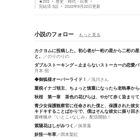
★
203
歴史・時代・伝奇
完結済
3
話
2022年9月22日
更新
小説のフォロー
もっと見る
カクヨムに投稿した。初心者が一桁の星から二桁の星
と。
／
のりのりの
ダブルストーキング～止まらないストーカーの恋愛バ
月本 招
◆御狐様オーバーライド！
／
浅川さん
重税イナゴ領主、ちょっと慎重になったら老執事から
秋桜 第一章 茶色の花びらは、やがて赤く染まりて
青少女保護観察官に任命された僕と、保護された彼女
キドキすることばかりで、僕はそんな彼女に振り回さ
書峰颯＠『いとこ×なじみ』配信開始！
紫陽花はしがみつく
／
抹茶葉
妖怪一年草
／
岡本梨紅