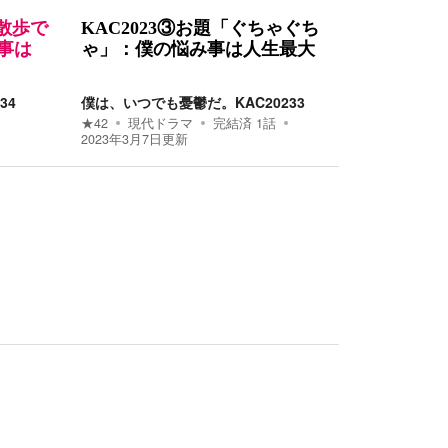
の散歩で
KAC2023③お題「ぐちゃぐち
事は
ゃ」：僕の悩み事は人生最大
34
僕は、いつでも憂鬱だ。KAC20233
★
42
現代ドラマ
完結済
1
話
2023年3月7日
更新