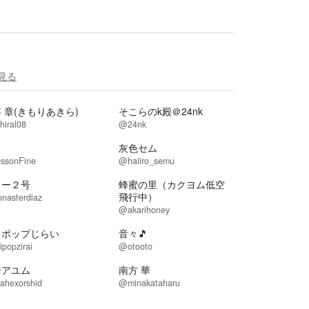
見る
 章(きもりあきら)
そこらのk殿＠24nk
iral08
@24nk
名
灰色セム
ssonFine
@haiiro_semu
ヒー２号
蜂蜜の里（カクヨム低空
飛行中）
nasterdiaz
@akarihoney
リポップじらい
音々🎵
ipopzirai
@otooto
崎アユム
南方 華
ahexorshid
@minakataharu