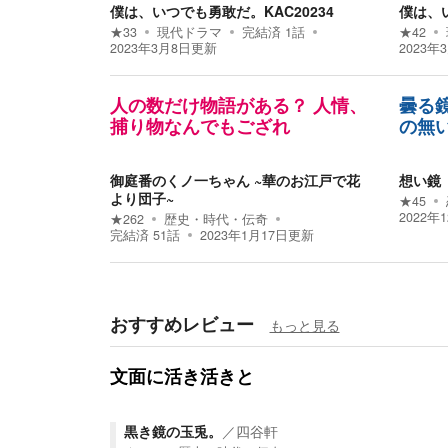
僕は、いつでも勇敢だ。KAC20234
僕は、い
★
33
現代ドラマ
完結済
1
話
★
42
2023年3月8日
更新
2023年
人の数だけ物語がある？ 人情、
曇る鏡
捕り物なんでもござれ
の無
御庭番のくノ一ちゃん ~華のお江戸で花
想い鏡
より団子~
★
45
2022年
★
262
歴史・時代・伝奇
完結済
51
話
2023年1月17日
更新
おすすめレビュー
もっと見る
文面に活き活きと
黒き鏡の玉兎。
／
四谷軒