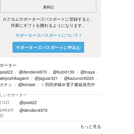
裏耕記
カクヨムサポーターズパスポートに登録すると、
作家にギフトを贈れるようになります。
サポーターズパスポートについて
サポーターズパスポートに申込む
ポーター
peat22
@denden4970
@liuto0130
@inaya
kiyoshikagami
@jaguar321
@kazunori0220
カナシ
@kimisei
✨羽田伊織＠電子書籍発売中
しいサポーター
@peat22
月12日
@denden4970
024年8月
9日
もっと見る