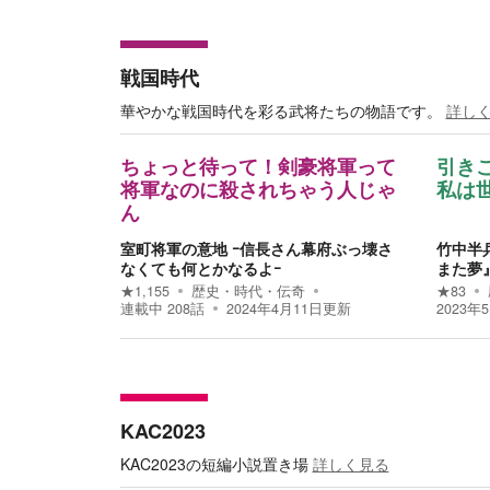
戦国時代
華やかな戦国時代を彩る武将たちの物語です。
詳し
ちょっと待って！剣豪将軍って
引き
将軍なのに殺されちゃう人じゃ
私は
ん
室町将軍の意地 ｰ信長さん幕府ぶっ壊さ
竹中半
なくても何とかなるよｰ
また夢
★
1,155
歴史・時代・伝奇
★
83
連載中
208
話
2024年4月11日
更新
2023年
KAC2023
KAC2023の短編小説置き場
詳しく見る