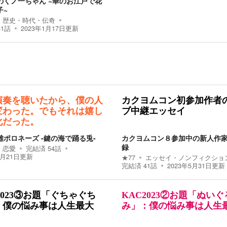
のくノ一ちゃん ~華のお江戸で花
子~
歴史・時代・伝奇
51
話
2023年1月17日
更新
演奏を聴いたから、僕の人
カクヨムコン初参加作者
変わった。でもそれは嬉し
ブ中継エッセイ
化だった。
雄ポロネーズ -鍵の海で踊る兎-
カクヨムコン８参加中の新人作
録
恋愛
完結済
54
話
1月21日
更新
★
77
エッセイ・ノンフィクショ
完結済
41
話
2023年5月31日
更新
2023③お題「ぐちゃぐち
KAC2023②お題「ぬいぐ
：僕の悩み事は人生最大
み」：僕の悩み事は人生