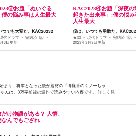
2023②お題「ぬいぐる
KAC2023④お題「深夜
：僕の悩み事は人生最大
起きた出来事」:僕の悩み
人生最大
つでも大変だ。KAC20232
僕は、いつでも勇敢だ。KAC202
現代ドラマ
完結済
1
話
★
33
現代ドラマ
完結済
1
話
3月3日
更新
2023年3月8日
更新
始まり、将軍となった後が題材の『御庭番のくノ一ちゃ
ちゃんは、3万字前後の連作で読みやすい内容です。
詳しく見
数だけ物語がある？ 人情、
物なんでもござれ