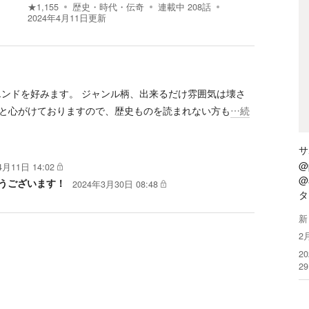
★
1,155
歴史・時代・伝奇
連載中
208
話
2024年4月11日
更新
エンドを好みます。 ジャンル柄、出来るだけ雰囲気は壊さ
と心がけておりますので、歴史ものを読まれない方も
…続
サ
@
4月11日 14:02
@a
とうございます！
2024年3月30日 08:48
タ
新
2
2
2