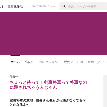
スト
書籍化作品
KADOKAWA Group
ホーム
小説
12
コレクション
3
近況ノート
73
サポーター
10
代表作
ちょっと待って！剣豪将軍って将軍なの
に殺されちゃう人じゃん
室町将軍の意地 ｰ信長さん幕府ぶっ壊さなくても何
とかなるよｰ