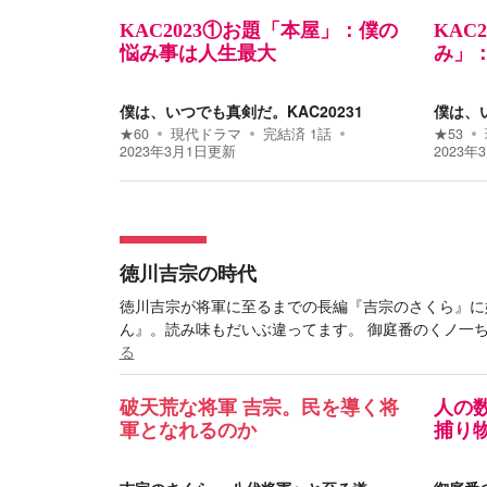
KAC2023①お題「本屋」：僕の
KAC
悩み事は人生最大
み」
僕は、いつでも真剣だ。KAC20231
僕は、い
★
60
現代ドラマ
完結済
1
話
★
53
2023年3月1日
更新
2023年
徳川吉宗の時代
徳川吉宗が将軍に至るまでの長編『吉宗のさくら』に
ん』。読み味もだいぶ違ってます。 御庭番のくノ一
る
破天荒な将軍 吉宗。民を導く将
人の
軍となれるのか
捕り