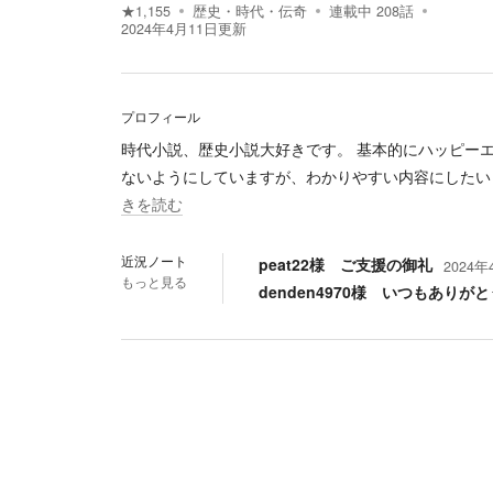
★
1,155
歴史・時代・伝奇
連載中
208
話
2024年4月11日
更新
プロフィール
時代小説、歴史小説大好きです。 基本的にハッピー
ないようにしていますが、わかりやすい内容にしたい
きを読む
近況ノート
peat22様 ご支援の御礼
2024年
もっと見る
denden4970様 いつもありが