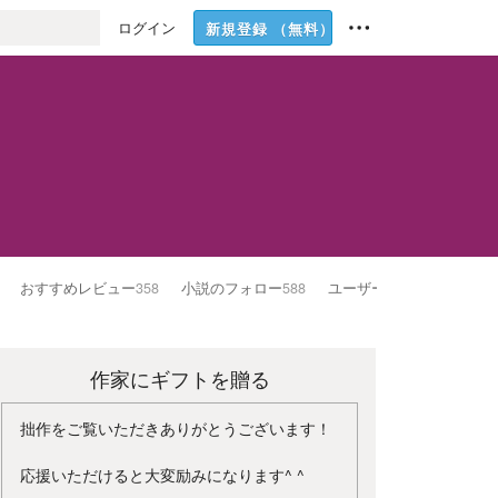
ログイン
新規登録
（無料）
おすすめレビュー
358
小説のフォロー
588
ユーザーのフォロー
387
作家にギフトを贈る
拙作をご覧いただきありがとうございます！
応援いただけると大変励みになります^ ^