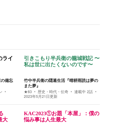
のライ
引きこもり半兵衛の籠城戦記 〜
私は世に出たくないのです〜
家の備忘
竹中半兵衛の隠遁生活『晴耕雨読は夢の
また夢』
ン
★
83
歴史・時代・伝奇
連載中
2
話
2023年5月21日
更新
る
KAC2023①お題「本屋」：僕の
最大
悩み事は人生最大