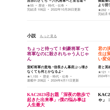
吉宗のさくら ～八代将軍へと至る道～
御庭番
より団
★
55
歴史・時代・伝奇
完結済
106
話
2022年10月26日
更新
★
262
完結済
小説
もっと見る
ちょっと待って！剣豪将軍って
君の
将軍なのに殺されちゃう人じゃ
生は
ん
い変
室町将軍の意地 ｰ信長さん幕府ぶっ壊さ
君と英
なくても何とかなるよｰ
★
121
2024年
★
1,155
歴史・時代・伝奇
連載中
208
話
2024年4月11日
更新
KAC2023④お題「深夜の散歩で
KAC
起きた出来事」:僕の悩み事は
ゃ」
人生最大