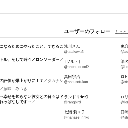
ユーザーのフォロー
もっと
になるためにやったこと。できるこ
浅川さん
鬼容
@asakawa3
@ach
トル、そして時々メロンソーダ～
／
†ソルト†
筆
@anbaisensei2
@Le
真田宗治
ロ
の評価が爆上がりに！？
／
タカナシ
@bokusatukun
@sio
／
藤咲 みつき
～幸せを知らない彼女との日々はド
ランドリ🐦💨
ロ
れっぱなしです～
／
@rangbird
@loi
七瀬 莉々子
日
@nanase_ririko
@sh