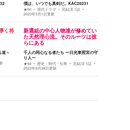
32
僕は、いつでも真剣だ。KAC20231
★
60
現代ドラマ
完結済
1
話
2023年3月1日
更新
導く将
新選組の中心人物達が修めてい
た天然理心流。そのルーツは彼
らにある
る道～
千人の同心なる者たち ー日光東照宮の守
り人ー
新
★
64
歴史・時代・伝奇
完結済
1
話
2022年9月28日
更新