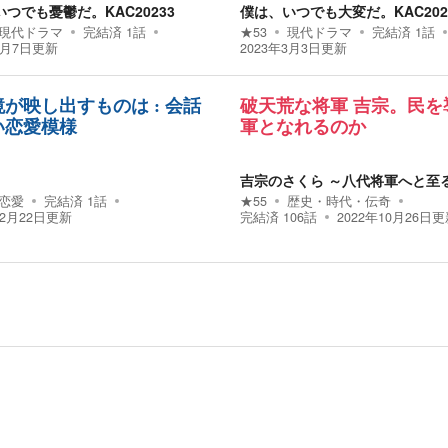
つでも憂鬱だ。KAC20233
僕は、いつでも大変だ。KAC202
現代ドラマ
完結済
1
話
★
53
現代ドラマ
完結済
1
話
3月7日
更新
2023年3月3日
更新
が映し出すものは : 会話
破天荒な将軍 吉宗。民を
い恋愛模様
軍となれるのか
吉宗のさくら ～八代将軍へと至
恋愛
完結済
1
話
★
55
歴史・時代・伝奇
12月22日
更新
完結済
106
話
2022年10月26日
更