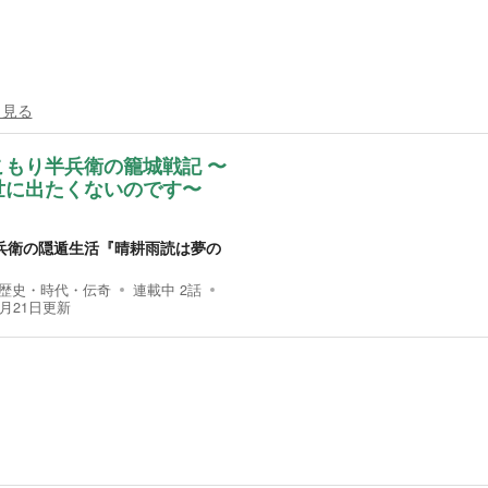
く見る
こもり半兵衛の籠城戦記 〜
世に出たくないのです〜
兵衛の隠遁生活『晴耕雨読は夢の
』
歴史・時代・伝奇
連載中
2
話
5月21日
更新