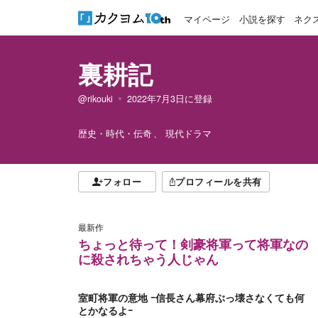
マイページ
小説を探す
ネク
裏耕記
@rikouki
2022年7月3日
に登録
歴史・時代・伝奇
現代ドラマ
フォロー
プロフィールを共有
最新作
ちょっと待って！剣豪将軍って将軍なの
に殺されちゃう人じゃん
室町将軍の意地 ｰ信長さん幕府ぶっ壊さなくても何
とかなるよｰ