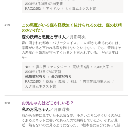
2025年3月25日 07:46
更新
KAC20252
アイドル
カクヨムネクスト賞
#
19
この悪魔がいる森を怪我無く抜けられるのは、森の妖精
のおかげだ。
森の妖精と悪魔と守り人
／
月影澪央
森に囲まれた都市・バリークロイス。 この町から出るためには、
悪魔がいると言われる森を抜けないといけない。でも、普通はそ
の悪魔から妖精が守ってくれるとも言われている。 だが近年は
そ…
★
6
異世界ファンタジー
完結済
4
話
8,398
文字
2025年4月3日 07:32
更新
残酷描写有り
暴力描写有り
KAC20253
妖精
魔法
剣士
異世界現地主人公
カクヨムネクスト賞
#
20
お兄ちゃんはどこかにいる？
私のお兄ちゃん
／
月影澪央
熱がある時に見ていた不思議な夢。小さいころはそういうのがよ
くあるとネットに書いてあったので納得していたが、それが最
近、熱もないのに見るようになった。 3割本当に自分にあった話