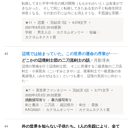
転校してきた中学1年生の桃川開飛（ももかわかいと）は友達がで
きなかった。 そして同じく転校してきたある女の子と転校生同士
仲良くなる。 その女の子には今にも消えそうな、不思議な雰囲…
★
11
恋愛
完結済
7
話
9,078
文字
2021年8月2日 20:03
更新
学校
男主人公
カクヨムオンリー
短編
カクヨムネクスト賞
#
3
辺境では始まっていた。この世界の運命の序章が……
どこかの辺境剣士団の二刀流剣士の話
／
月影澪央
辺境の警備を行う辺境剣士団。 そこに所属する二級貴族の二刀流
剣士・小泉凱矢（こいずみときや）は、後輩剣士で一級貴族の水
風波瑠人（みかぜはると）といつも通り、辺境の見回りに向かっ
た…
★
7
異世界ファンタジー
完結済
1
話
3,771
文字
2022年3月2日 20:22
更新
残酷描写有り
暴力描写有り
剣と魔法
二刀流
超記憶力
剣士
貴族
KAC20221
カクヨムオンリー
カクヨムネクスト賞
#
4
外の世界を知らない子供たち。1人の失踪により、全て