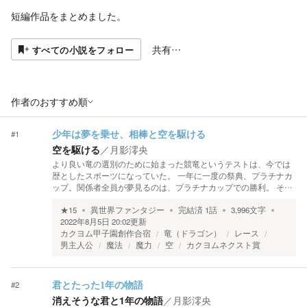
短編作品をまとめました。
共有…
すべての小説をフォロー
作者のおすすめ順
#
1
少年は夢を乗せ、相棒と空を駆ける
空を駆ける
／
月影澪央
より良い竜の選別のために始まった競竜というテストは、今では
歴としたスポーツになっていた。 一年に一度の祭典、プラチナカ
ップ。関係者全員が夢見るのは、プラチナカップでの勝利。 そ…
★
15
異世界ファンタジー
完結済
1
話
3,996
文字
2022年8月5日 20:02
更新
カクヨム甲子園創作合宿
竜（ドラゴン）
レース
男主人公
魔法
魔力
空
カクヨムネクスト賞
#
2
君とたった1年の物語
消えそうな君と1年の物語
／
月影澪央