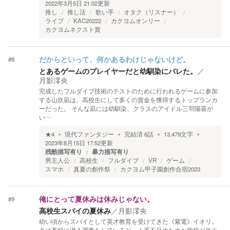
2022年3月5日 21:02
更新
推し
推し活
歌い手
オタク（リスナー）
ライブ
KAC20222
カクヨムオンリー
カクヨムネクスト賞
#
8
だからといって、何かあるわけじゃないけど。
とあるゲームのプレイヤーだと幼馴染にバレた。
／
月影澪央
完成したフルダイブ技術のテストのために行われるゲームに参加
する山吹凪は、高校生にして多くの賞金を獲得するトップランカ
ーだった。 そんな凪には幼馴染、クラスのアイドル三羽陽葵が
い…
★
4
現代ファンタジー
完結済
6
話
13,479
文字
2023年8月15日 17:52
更新
残酷描写有り
暴力描写有り
男主人公
高校生
フルダイブ
VR
ゲーム
スマホ
真夏の創作祭
カクヨム甲子園創作合宿2023
#
9
俺にとって夏休みは休みじゃない。
高校生スパイの夏休み
／
月影澪央
幼い頃からスパイとして英才教育を受けてきた《紫電》イオリ。