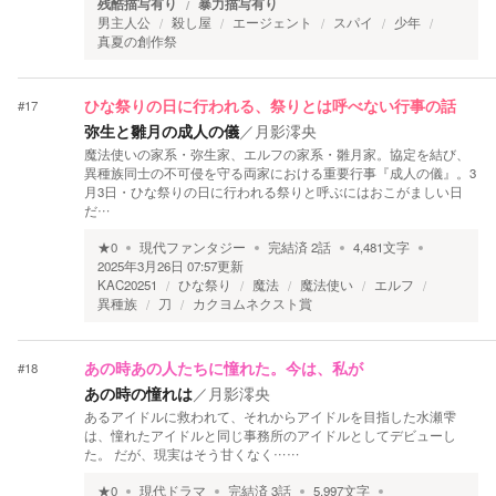
残酷描写有り
暴力描写有り
男主人公
殺し屋
エージェント
スパイ
少年
真夏の創作祭
#
17
ひな祭りの日に行われる、祭りとは呼べない行事の話
弥生と雛月の成人の儀
／
月影澪央
魔法使いの家系・弥生家、エルフの家系・雛月家。協定を結び、
異種族同士の不可侵を守る両家における重要行事『成人の儀』。3
月3日・ひな祭りの日に行われる祭りと呼ぶにはおこがましい日
だ…
★
0
現代ファンタジー
完結済
2
話
4,481
文字
2025年3月26日 07:57
更新
KAC20251
ひな祭り
魔法
魔法使い
エルフ
異種族
刀
カクヨムネクスト賞
#
18
あの時あの人たちに憧れた。今は、私が
あの時の憧れは
／
月影澪央
あるアイドルに救われて、それからアイドルを目指した水瀬雫
は、憧れたアイドルと同じ事務所のアイドルとしてデビューし
た。 だが、現実はそう甘くなく……
★
0
現代ドラマ
完結済
3
話
5,997
文字