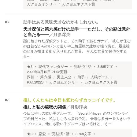
カクヨムオンリー
カクヨムネクスト賞
#
6
助手はある意味天才なのかもしれない。
天才探偵と第六感だけの助手――ただし、その勘は意外
と当たる――
／
月影澪央
謎に包まれた探偵タクトと、その助手であるカナデ。 彼らが住む
のは昔ながらのレンガ造りや三角屋根の建物が揃う街と、最先端
のビルが集まる街が入り乱れた世界。 そんな世界で探偵をする
タ…
★
3
現代ファンタジー
完結済
1
話
3,885
文字
2022年3月10日 21:02
更新
探偵
第六感
男主人公
助手
人狼ゲーム
KAC20223
カクヨムオンリー
カクヨムネクスト賞
#
7
推しくんたちは今日も変わらずカッコイイです。
推しと私の秘密の関係
／
月影澪央
今日は推しの歌い手グループ、『Secret Prince』のワンマンライ
ブの日だった。私はもちろん参戦予定。 会場は多分一番大きいラ
イブハウス。他にも歌い手グループはいるけど、そ…
★
3
恋愛
完結済
1
話
3,768
文字