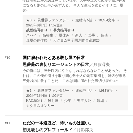
今は高校に潜入調査をしているが、人手不足のためか学校が休み
になると別の仕事が必ず入る。 そんな生活を送るイオリに、夏
休…
★
3
異世界ファンタジー
完結済
5
話
10,184
文字
2023年8月7日 17:52
更新
残酷描写有り
暴力描写有り
スパイ
高校生
夏休み
新人
若手
任務
真夏の創作祭
カクヨム甲子園創作合宿2023
#
10
国に雇われたとある殺し屋の日常
黒薔薇の裏切りエージェントの日常
／
月影澪央
今の俺には、三分以内にやらなければならないことがあった。 そ
れは、この俺の周りを取り囲む数十人の刺客集団を、味方が来る
三分以内に殺すことだ。 これは国に雇われた裏切り者のエ…
★
3
異世界ファンタジー
連載中
1
話
1,988
文字
2024年3月4日 11:02
更新
KAC20241
殺し屋
少年
男主人公
短編
カクヨムオンリー
#
11
ただの一本道ほど、怖いものは無い。
初見殺しのプレフィールド
／
月影澪央