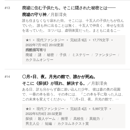
#
13
廃墟に住む子供たち。そこに隠された秘密とは――
廃墟の守り神
／
月影澪央
誰も住まなくなり寂れた街。 そこには、十五人の子供たちが住ん
でいた。 誰も外に出ることは無く、十五人で仲良く、幸せな生活
を送っていた。 ヨツバは、虚弱体質だった。まともに走るこ…
★
1
現代ファンタジー
完結済
9
話
17,775
文字
2022年7月18日 20:02
更新
残酷描写有り
廃墟
謎
秘密
子供
ミステリー
ファンタジー
カクヨムオンリー
#
14
〇月×日、夜。月光の館で、誰かが死ぬ。
そこに《探偵》が現れ、解決する。
／
月影澪央
ある日、訳も分からず森に迷い込んだ少年。 彼は森の奥の花園
で、一冊の本を拾う。 その本には、 『この本を手に取った人は、
この未来を変えてください』 『〇月×日、夜。月光の館で、…
★
0
現代ファンタジー
完結済
4
話
5,997
文字
2022年5月8日 20:32
更新
探偵
殺人ゲーム
推理
高校生
異能力
男主人公
短編
カクヨムネクスト賞