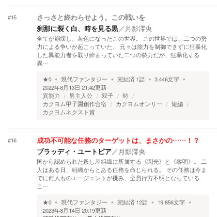
#
15
さっさと終わらせよう。この戦いを
刹那に裂く白、時を見る黒
／
月影澪央
全てが崩壊し、灰色になったこの世界。 この世界では、二つの勢
力による争いが起こっていた。 元々は能力を制御できずに狂暴化
した異能力者を取り締まっていた二つの勢力だが、狂暴化する
異…
★
0
現代ファンタジー
完結済
1
話
3,446
文字
2022年8月13日 21:42
更新
異能力
男主人公
双子
時
カクヨム甲子園創作合宿
カクヨムオンリー
短編
カクヨムネクスト賞
#
16
成功不可能な任務のターゲットは、まさかの……！？
ブラッディ・ユートピア
／
月影澪央
国から認められた殺し屋組織に所属する《閃光》と《黎明》。 二
人はある日、組織からとある任務を命じられる。 その任務は今ま
でに何人ものエージェントが挑み、全員行方不明となっている
こ…
★
0
現代ファンタジー
完結済
12
話
19,856
文字
2023年8月14日 20:19
更新