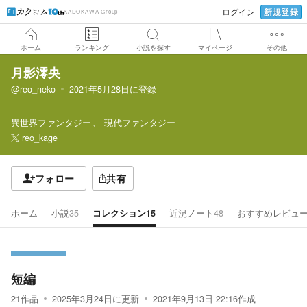
新規登録
ログイン
KADOKAWA Group
ホーム
ランキング
小説を探す
マイページ
その他
月影澪央
@reo_neko
2021年5月28日
に登録
異世界ファンタジー
現代ファンタジー
reo_kage
フォロー
共有
ホーム
小説
35
コレクション
15
近況ノート
48
おすすめレビュ
短編
21
作品
2025年3月24日
に更新
2021年9月13日 22:16
作成