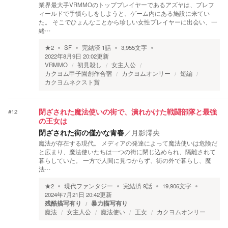
業界最大手VRMMOのトッププレイヤーであるアズヤは、プレフ
ィールドで手慣らしをしようと、ゲーム内にある施設に来てい
た。 そこでひょんなことから珍しい女性プレイヤーに出会い、一
緒…
★
2
SF
完結済
1
話
3,955
文字
2022年8月9日 20:02
更新
VRMMO
初見殺し
女主人公
カクヨム甲子園創作合宿
カクヨムオンリー
短編
カクヨムネクスト賞
#
12
閉ざされた魔法使いの街で、潰れかけた戦闘部隊と最強
の王女は
閉ざされた街の僅かな青春
／
月影澪央
魔法が存在する現代。 メディアの発達によって魔法使いは危険だ
と広まり、魔法使いたちは一つの街に閉じ込められ、隔離されて
暮らしていた。 一方で人間に見つからず、街の外で暮らし、魔
法…
★
2
現代ファンタジー
完結済
9
話
19,906
文字
2024年7月21日 20:42
更新
残酷描写有り
暴力描写有り
魔法
女主人公
魔法使い
王女
カクヨムオンリー