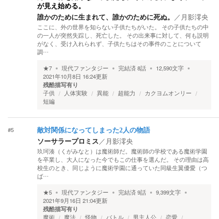
が見え始める。
誰かのために生まれて、誰かのために死ぬ。
／
月影澪央
ここに、外の世界を知らない子供たちがいた。 その子供たちの中
の一人が突然失踪し、死亡した。 その出来事に対して、何も説明
がなく、受け入れられず、子供たちはその事件のことについて
調…
★
7
現代ファンタジー
完結済
8
話
12,590
文字
2021年10月8日 16:24
更新
残酷描写有り
子供
人体実験
異能
超能力
カクヨムオンリー
短編
#
5
敵対関係になってしまった2人の物語
ソーサラープロミス
／
月影澪央
玖珂湊（くがみなと）は魔術師だ。魔術師の学校である魔術学園
を卒業し、大人になった今でもこの仕事を選んだ。 その理由は高
校生のとき、同じように魔術学園に通っていた同級生翼優愛（つ
ば…
★
5
現代ファンタジー
完結済
9
話
9,399
文字
2021年9月16日 21:04
更新
残酷描写有り
魔術
魔法
怪物
バトル
男主人公
恋愛