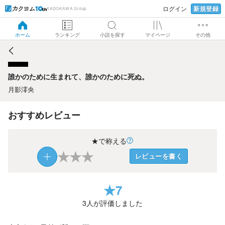
新規登録
ログイン
KADOKAWA Group
誰かのために生まれて、誰かのために死ぬ。
ホーム
ランキング
小説を探す
マイページ
その他
誰かのために生まれて、誰かのために死ぬ。
月影澪央
おすすめレビュー
★で称える
★
★
★
レビューを書く
★
7
3
人が評価しました