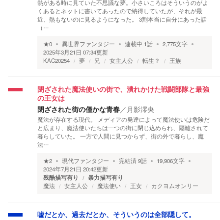
熱がある時に見ていた不思議な夢。小さいころはそういうのがよ
くあるとネットに書いてあったので納得していたが、それが最
近、熱もないのに見るようになった。 3割本当に自分にあった話
（…
★
0
異世界ファンタジー
連載中
1
話
2,775
文字
2025年3月21日 07:34
更新
KAC20254
夢
兄
女主人公
転生？
王族
閉ざされた魔法使いの街で、潰れかけた戦闘部隊と最強
の王女は
閉ざされた街の僅かな青春
／
月影澪央
魔法が存在する現代。 メディアの発達によって魔法使いは危険だ
と広まり、魔法使いたちは一つの街に閉じ込められ、隔離されて
暮らしていた。 一方で人間に見つからず、街の外で暮らし、魔
法…
★
2
現代ファンタジー
完結済
9
話
19,906
文字
2024年7月21日 20:42
更新
残酷描写有り
暴力描写有り
魔法
女主人公
魔法使い
王女
カクヨムオンリー
嘘だとか、過去だとか、そういうのは全部隠して。