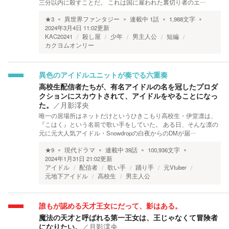
三分以内に殺すことだ。 これは国に雇われた裏切り者のエ…
★
3
異世界ファンタジー
連載中
1
話
1,988
文字
2024年3月4日 11:02
更新
KAC20241
殺し屋
少年
男主人公
短編
カクヨムオンリー
異色のアイドルユニットが奏でる六重奏
高校生配信者たちが、有名アイドルの名を冠したプロダ
クションにスカウトされて、アイドルをやることになっ
た。
／
月影澪央
唯一の居場所はネットだけというひきこもり高校生・伊堂凛は、
『こはく』という名前で歌い手をしていた。 ある日、そんな凛の
元に元大人気アイドル・Snowdropの白夜からのDMが届…
★
9
現代ドラマ
連載中
39
話
100,936
文字
2024年1月31日 21:02
更新
アイドル
配信者
歌い手
踊り手
元Vtuber
元地下アイドル
高校生
男主人公
誰もが認める天才王女にだって、影はある。
魔法の天才と呼ばれる第一王女は、王じゃなくて冒険者
になりたい。
／
月影澪央