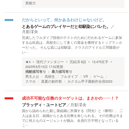
異能力
だからといって、何かあるわけじゃないけど。
とあるゲームのプレイヤーだと幼馴染にバレた。
／
月影澪央
完成したフルダイブ技術のテストのために行われるゲームに参加
する山吹凪は、高校生にして多くの賞金を獲得するトップランカ
ーだった。 そんな凪には幼馴染、クラスのアイドル三羽陽葵が
い…
★
4
現代ファンタジー
完結済
6
話
13,479
文字
2023年8月15日 17:52
更新
残酷描写有り
暴力描写有り
男主人公
高校生
フルダイブ
VR
ゲーム
スマホ
真夏の創作祭
カクヨム甲子園創作合宿2023
成功不可能な任務のターゲットは、まさかの……！？
ブラッディ・ユートピア
／
月影澪央
国から認められた殺し屋組織に所属する《閃光》と《黎明》。 二
人はある日、組織からとある任務を命じられる。 その任務は今ま
でに何人ものエージェントが挑み、全員行方不明となっている
こ…