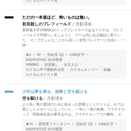
カクヨムネクスト賞
ただの一本道ほど、怖いものは無い。
初見殺しのプレフィールド
／
月影澪央
業界最大手VRMMOのトッププレイヤーであるアズヤは、プレフ
ィールドで手慣らしをしようと、ゲーム内にある施設に来てい
た。 そこでひょんなことから珍しい女性プレイヤーに出会い、一
緒…
★
2
SF
完結済
1
話
3,955
文字
2022年8月9日 20:02
更新
VRMMO
初見殺し
女主人公
カクヨム甲子園創作合宿
カクヨムオンリー
短編
カクヨムネクスト賞
少年は夢を乗せ、相棒と空を駆ける
空を駆ける
／
月影澪央
より良い竜の選別のために始まった競竜というテストは、今では
歴としたスポーツになっていた。 一年に一度の祭典、プラチナカ
ップ。関係者全員が夢見るのは、プラチナカップでの勝利。 そ…
★
15
異世界ファンタジー
完結済
1
話
3,996
文字
2022年8月5日 20:02
更新