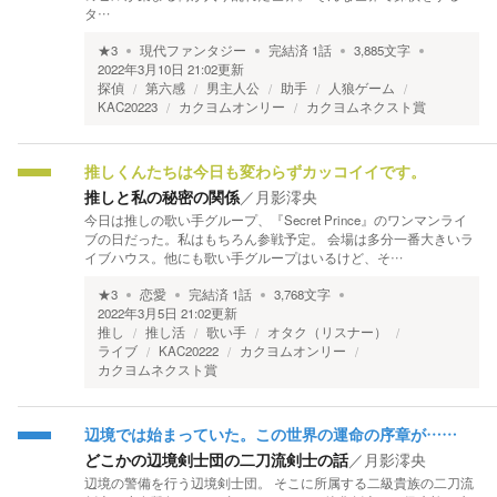
タ…
★
3
現代ファンタジー
完結済
1
話
3,885
文字
2022年3月10日 21:02
更新
探偵
第六感
男主人公
助手
人狼ゲーム
KAC20223
カクヨムオンリー
カクヨムネクスト賞
推しくんたちは今日も変わらずカッコイイです。
推しと私の秘密の関係
／
月影澪央
今日は推しの歌い手グループ、『Secret Prince』のワンマンライ
ブの日だった。私はもちろん参戦予定。 会場は多分一番大きいラ
イブハウス。他にも歌い手グループはいるけど、そ…
★
3
恋愛
完結済
1
話
3,768
文字
2022年3月5日 21:02
更新
推し
推し活
歌い手
オタク（リスナー）
ライブ
KAC20222
カクヨムオンリー
カクヨムネクスト賞
辺境では始まっていた。この世界の運命の序章が……
どこかの辺境剣士団の二刀流剣士の話
／
月影澪央
辺境の警備を行う辺境剣士団。 そこに所属する二級貴族の二刀流