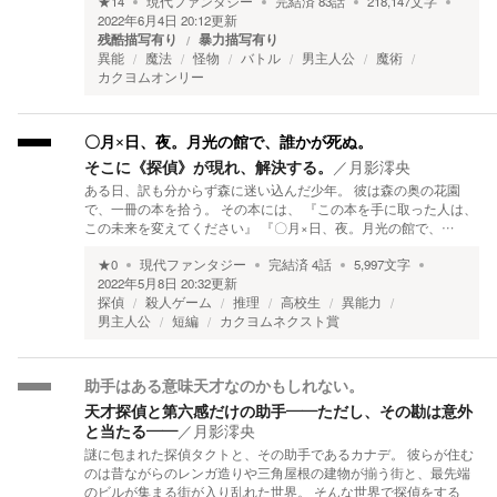
★
14
現代ファンタジー
完結済
83
話
218,147
文字
2022年6月4日 20:12
更新
残酷描写有り
暴力描写有り
異能
魔法
怪物
バトル
男主人公
魔術
カクヨムオンリー
〇月×日、夜。月光の館で、誰かが死ぬ。
そこに《探偵》が現れ、解決する。
／
月影澪央
ある日、訳も分からず森に迷い込んだ少年。 彼は森の奥の花園
で、一冊の本を拾う。 その本には、 『この本を手に取った人は、
この未来を変えてください』 『〇月×日、夜。月光の館で、…
★
0
現代ファンタジー
完結済
4
話
5,997
文字
2022年5月8日 20:32
更新
探偵
殺人ゲーム
推理
高校生
異能力
男主人公
短編
カクヨムネクスト賞
助手はある意味天才なのかもしれない。
天才探偵と第六感だけの助手――ただし、その勘は意外
と当たる――
／
月影澪央
謎に包まれた探偵タクトと、その助手であるカナデ。 彼らが住む
のは昔ながらのレンガ造りや三角屋根の建物が揃う街と、最先端
のビルが集まる街が入り乱れた世界。 そんな世界で探偵をする