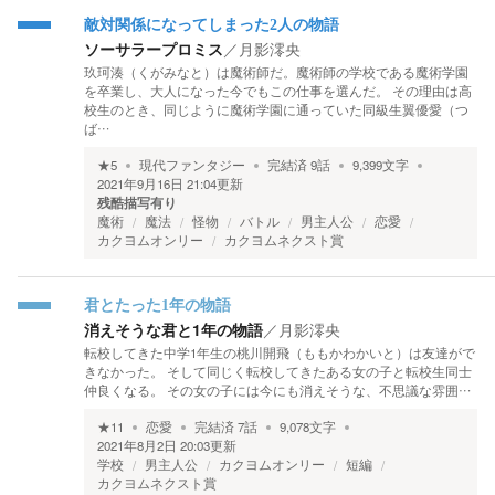
敵対関係になってしまった2人の物語
ソーサラープロミス
／
月影澪央
玖珂湊（くがみなと）は魔術師だ。魔術師の学校である魔術学園
を卒業し、大人になった今でもこの仕事を選んだ。 その理由は高
校生のとき、同じように魔術学園に通っていた同級生翼優愛（つ
ば…
★
5
現代ファンタジー
完結済
9
話
9,399
文字
2021年9月16日 21:04
更新
残酷描写有り
魔術
魔法
怪物
バトル
男主人公
恋愛
カクヨムオンリー
カクヨムネクスト賞
君とたった1年の物語
消えそうな君と1年の物語
／
月影澪央
転校してきた中学1年生の桃川開飛（ももかわかいと）は友達がで
きなかった。 そして同じく転校してきたある女の子と転校生同士
仲良くなる。 その女の子には今にも消えそうな、不思議な雰囲…
★
11
恋愛
完結済
7
話
9,078
文字
2021年8月2日 20:03
更新
学校
男主人公
カクヨムオンリー
短編
カクヨムネクスト賞