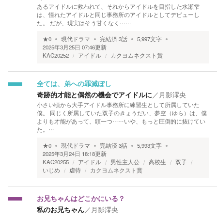
あるアイドルに救われて、それからアイドルを目指した水瀬雫
は、憧れたアイドルと同じ事務所のアイドルとしてデビューし
た。 だが、現実はそう甘くなく……
★
0
現代ドラマ
完結済
3
話
5,997
文字
2025年3月25日 07:46
更新
KAC20252
アイドル
カクヨムネクスト賞
全ては、弟への罪滅ぼし
奇跡的才能と偶然の機会でアイドルに
／
月影澪央
小さい頃から大手アイドル事務所に練習生として所属していた
僕。 同じく所属していた双子のきょうだい、夢空（ゆら）は、僕
よりも才能があって、頭一つ……いや、もっと圧倒的に抜けてい
た。…
★
0
現代ドラマ
完結済
3
話
5,993
文字
2025年3月24日 18:18
更新
KAC20255
アイドル
男性主人公
高校生
双子
いじめ
虐待
カクヨムネクスト賞
お兄ちゃんはどこかにいる？
私のお兄ちゃん
／
月影澪央