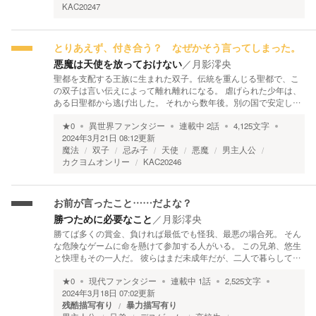
KAC20247
とりあえず、付き合う？ なぜかそう言ってしまった。
悪魔は天使を放っておけない
／
月影澪央
聖都を支配する王族に生まれた双子。伝統を重んじる聖都で、こ
の双子は言い伝えによって離れ離れになる。 虐げられた少年は、
ある日聖都から逃げ出した。 それから数年後。別の国で安定し…
★
0
異世界ファンタジー
連載中
2
話
4,125
文字
2024年3月21日 08:12
更新
魔法
双子
忌み子
天使
悪魔
男主人公
カクヨムオンリー
KAC20246
お前が言ったこと……だよな？
勝つために必要なこと
／
月影澪央
勝てば多くの賞金、負ければ最低でも怪我、最悪の場合死。 そん
な危険なゲームに命を懸けて参加する人がいる。 この兄弟、悠生
と快理もその一人だ。 彼らはまだ未成年だが、二人で暮らして…
★
0
現代ファンタジー
連載中
1
話
2,525
文字
2024年3月18日 07:02
更新
残酷描写有り
暴力描写有り