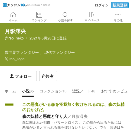
新規登録
ログイン
KADOKAWA Group
ホーム
ランキング
小説を探す
マイページ
その他
月影澪央
@reo_neko
2021年5月28日
に登録
異世界ファンタジー
現代ファンタジー
reo_kage
フォロー
共有
ホーム
小説
35
コレクション
15
近況ノート
48
おすすめレビュ
この悪魔がいる森を怪我無く抜けられるのは、森の妖精
のおかげだ。
森の妖精と悪魔と守り人
／
月影澪央
森に囲まれた都市・バリークロイス。 この町から出るためには、
悪魔がいると言われる森を抜けないといけない。でも、普通はそ