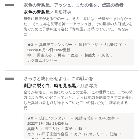
灰色の青鳥屋、アッシュ。またの名を、伝説の勇者
灰色の青鳥屋
／
月影澪央
無数に世界がある中の一つ。その世界には、子供が生まれなかっ
た。 その世界を見守る神――アッシュは、その世界の人口減少を
防ぐために子供を送り込む『青鳥屋』と呼ばれていた。 ちなみ
に…
★
3
異世界ファンタジー
連載中
14
話
34,254
文字
2022年10月12日 20:02
更新
神
男主人公
勇者
魔法
超能力
灰色
カクヨムオンリー
さっさと終わらせよう。この戦いを
刹那に裂く白、時を見る黒
／
月影澪央
全てが崩壊し、灰色になったこの世界。 この世界では、二つの勢
力による争いが起こっていた。 元々は能力を制御できずに狂暴化
した異能力者を取り締まっていた二つの勢力だが、狂暴化する
異…
★
0
現代ファンタジー
完結済
1
話
3,446
文字
2022年8月13日 21:42
更新
異能力
男主人公
双子
時
カクヨム甲子園創作合宿
カクヨムオンリー
短編