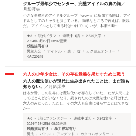
グループ最年少でセンター、完璧アイドルの裏の顔
／
月影澪央
小さな事務所のアイドルグループ『crown』に所属する瞬は、アイ
ドルとしてのキャラを演じている。 簡単なところで言えば、眼鏡
だ。 アイドルとして出る時はつけていないが、私服の時…
★
3
現代ドラマ
連載中
1
話
2,549
文字
2024年3月27日 08:02
更新
残酷描写有り
男主人公
アイドル
裏
嘘
カクヨムオンリー
KAC20248
六人の少年少女は、その存在意義を果たすために戦う
六人の魔法使いが現代に生み出されたことは、まだ誰も
知らない。
／
月影澪央
はるか昔、この世界には魔法使いが存在していた。 だが人間によ
ってほとんどがいなくなり、残されたのは大魔法使いと呼ばれた
六人のみだった。ただし、その六人も自由に暮らすことはできな
か…
★
0
現代ファンタジー
連載中
2
話
3,942
文字
2024年3月25日 08:32
更新
残酷描写有り
暴力描写有り
魔法
バトル
アンデッド
カクヨムオンリー