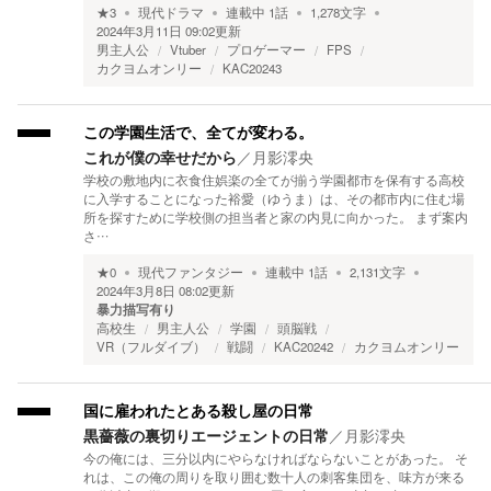
★
3
現代ドラマ
連載中
1
話
1,278
文字
2024年3月11日 09:02
更新
男主人公
Vtuber
プロゲーマー
FPS
カクヨムオンリー
KAC20243
この学園生活で、全てが変わる。
これが僕の幸せだから
／
月影澪央
学校の敷地内に衣食住娯楽の全てが揃う学園都市を保有する高校
に入学することになった裕愛（ゆうま）は、その都市内に住む場
所を探すために学校側の担当者と家の内見に向かった。 まず案内
さ…
★
0
現代ファンタジー
連載中
1
話
2,131
文字
2024年3月8日 08:02
更新
暴力描写有り
高校生
男主人公
学園
頭脳戦
VR（フルダイブ）
戦闘
KAC20242
カクヨムオンリー
国に雇われたとある殺し屋の日常
黒薔薇の裏切りエージェントの日常
／
月影澪央
今の俺には、三分以内にやらなければならないことがあった。 そ
れは、この俺の周りを取り囲む数十人の刺客集団を、味方が来る