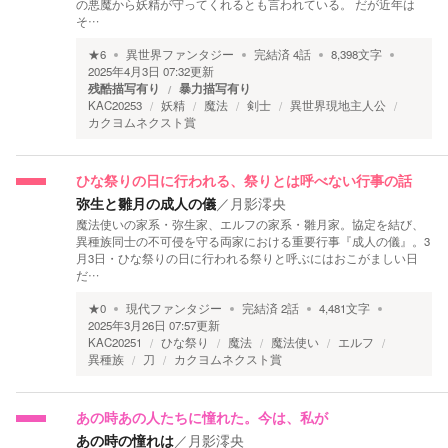
の悪魔から妖精が守ってくれるとも言われている。 だが近年は
そ…
★
6
異世界ファンタジー
完結済
4
話
8,398
文字
2025年4月3日 07:32
更新
残酷描写有り
暴力描写有り
KAC20253
妖精
魔法
剣士
異世界現地主人公
カクヨムネクスト賞
ひな祭りの日に行われる、祭りとは呼べない行事の話
弥生と雛月の成人の儀
／
月影澪央
魔法使いの家系・弥生家、エルフの家系・雛月家。協定を結び、
異種族同士の不可侵を守る両家における重要行事『成人の儀』。3
月3日・ひな祭りの日に行われる祭りと呼ぶにはおこがましい日
だ…
★
0
現代ファンタジー
完結済
2
話
4,481
文字
2025年3月26日 07:57
更新
KAC20251
ひな祭り
魔法
魔法使い
エルフ
異種族
刀
カクヨムネクスト賞
あの時あの人たちに憧れた。今は、私が
あの時の憧れは
／
月影澪央