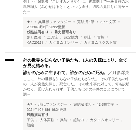
剣士・小泉凱矢（こいずみときや）は、後輩剣士で一級貴族の水
風波瑠人（みかぜはると）といつも通り、辺境の見回りに向かっ
た…
★
7
異世界ファンタジー
完結済
1
話
3,771
文字
2022年3月2日 20:22
更新
残酷描写有り
暴力描写有り
剣と魔法
二刀流
超記憶力
剣士
貴族
KAC20221
カクヨムオンリー
カクヨムネクスト賞
外の世界を知らない子供たち。1人の失踪により、全て
が見え始める。
誰かのために生まれて、誰かのために死ぬ。
／
月影澪央
ここに、外の世界を知らない子供たちがいた。 その子供たちの中
の一人が突然失踪し、死亡した。 その出来事に対して、何も説明
がなく、受け入れられず、子供たちはその事件のことについて
調…
★
7
現代ファンタジー
完結済
8
話
12,590
文字
2021年10月8日 16:24
更新
残酷描写有り
子供
人体実験
異能
超能力
カクヨムオンリー
短編