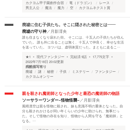
カクヨム甲子園創作合宿
竜（ドラゴン）
レース
男主人公
魔法
魔力
空
カクヨムネクスト賞
廃墟に住む子供たち。そこに隠された秘密とは――
廃墟の守り神
／
月影澪央
誰も住まなくなり寂れた街。 そこには、十五人の子供たちが住ん
でいた。 誰も外に出ることは無く、十五人で仲良く、幸せな生活
を送っていた。 ヨツバは、虚弱体質だった。まともに走るこ…
★
1
現代ファンタジー
完結済
9
話
17,775
文字
2022年7月18日 20:02
更新
残酷描写有り
廃墟
謎
秘密
子供
ミステリー
ファンタジー
カクヨムオンリー
親を殺され魔術師となった少年と最恐の魔術師の物語
ソーサラーワンダー−怪物怪襲−
／
月影澪央
風晴凛空は親を怪物に殺され、妹も意識不明の重体となった。自
分も殺されかけるが同い年くらいの少年に助けられ、無事だっ
た。そして怪物の存在を知り、怪物から人間を守る「魔術師」と
なる。…