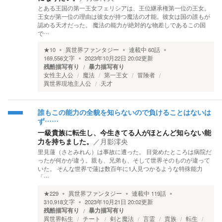
とある王国の第一王女フェリシアは、王位継承権第一位の王女。
王女が第一位の理由は彼女が持つ魔法の才能。彼女は国の誰もが
認める天才だった。 魔法の能力が絶対的な物差しであるこの国
で…
★
10
異世界ファンタジー
連載中
60
話
169,556
文字
2023年10月22日 20:02
更新
残酷描写有り
暴力描写有り
女性主人公
魔法
第一王女
冒険者
異世界現地主人公
天才
誰もこの能力の全貌を知らないので負けることはないは
ず……
一級貴族に転生し、今生きてる人がほとんど知らない能
力を持ちました。
／
月影澪央
里見蓮（さとみれん）は事故に遭った。 目覚めたところは病院だ
ったが何かが違う。親も、兄弟も、そして世界そのものが違って
いた。 そんな世界で蓮は数百年に1人見つかるような特殊能力
「…
★
229
異世界ファンタジー
連載中
119
話
310,918
文字
2023年10月21日 20:02
更新
残酷描写有り
暴力描写有り
異世界転生
チート
剣と魔法
言霊
貴族
転生