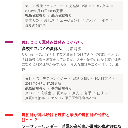
★
0
現代ファンタジー
完結済
12
話
19,856
文字
2023年8月14日 20:19
更新
残酷描写有り
暴力描写有り
男主人公
殺し屋
エージェント
スパイ
少年
真夏の創作祭
俺にとって夏休みは休みじゃない。
高校生スパイの夏休み
／
月影澪央
幼い頃からスパイとして英才教育を受けてきた《紫電》イオリ。
今は高校に潜入調査をしているが、人手不足のためか学校が休み
になると別の仕事が必ず入る。 そんな生活を送るイオリに、夏
休…
★
3
異世界ファンタジー
完結済
5
話
10,184
文字
2023年8月7日 17:52
更新
残酷描写有り
暴力描写有り
スパイ
高校生
夏休み
新人
若手
任務
真夏の創作祭
カクヨム甲子園創作合宿2023
魔術師が隠れ続ける理由と最強の魔術師の秘密と
は……？
ソーサラーワンダー―普通の高校生が最強の魔術師にな