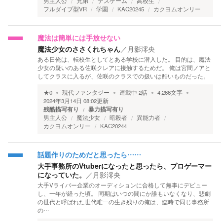
男主人公
兄弟
デスゲーム
高校生
フルダイブ型VR
学園
KAC20245
カクヨムオンリー
魔法は簡単には手放せない
魔法少女のささくれちゃん
／
月影澪央
ある日俺は、転校生としてとある学校に潜入した。 目的は、魔法
少女の疑いのある佐咲クレアに接触するためだ。 俺は宮間ノアと
してクラスに入るが、佐咲のクラスでの扱いは酷いものだった。
★
0
現代ファンタジー
連載中
2
話
4,266
文字
2024年3月14日 08:02
更新
残酷描写有り
暴力描写有り
男主人公
魔法少女
暗殺者
異能力者
カクヨムオンリー
KAC20244
話題作りのためだと思ったら……
大手事務所のVtuberになったと思ったら、プロゲーマー
になっていた。
／
月影澪央
大手Vライバー企業のオーディションに合格して無事にデビュー
し、一年が経った頃。 同期はいつの間にか誰もいなくなり、悲劇
の世代と呼ばれた世代唯一の生き残りの俺は、臨時で同じ事務所
の…