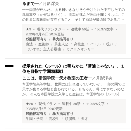
るまで―
／
月影澪央
――両親が死んだ。 ある日いきなりそう告げられた中卒したての
風晴凛空（かぜはるりく）。 両親が死んだ理由を聞くうちに、こ
の世界に魔術師が存在すること、そして両親が魔術師であるこ…
★
9
現代ファンタジー
連載中
50
話
156,379
文字
2023年2月25日 20:02
更新
残酷描写有り
暴力描写有り
魔法
魔術師
男主人公
高校生
バトル
呪い
（いずれ）主人公最強
カクヨムオンリー
提示された《ルール》は明らかに『普通じゃない』。１
位を目指す学園頭脳戦
ここは、帝国学院―天才教室の王者―
／
月影澪央
帝国学院高等学校。 世間には知れ渡っていないが、一部の間では
天才が集まる学校と言われている。もちろん、噂にすぎないのだ
が。 そんな帝国学院に入学した生徒は、帝国学院の《ルール》…
★
28
現代ドラマ
連載中
39
話
110,525
文字
2023年2月6日 20:02
更新
残酷描写有り
暴力描写有り
学園・学院
高校生
頭脳戦
天才