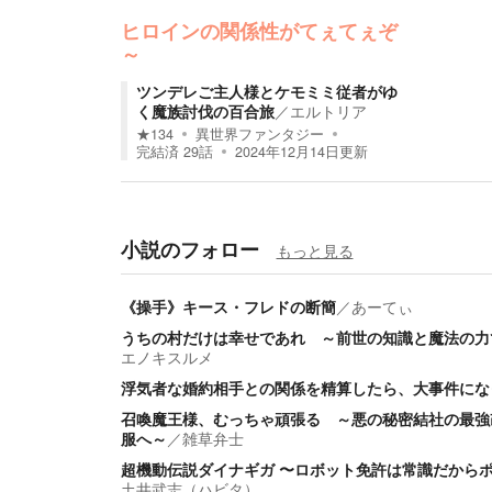
ヒロインの関係性がてぇてぇぞ
～
ツンデレご主人様とケモミミ従者がゆ
く魔族討伐の百合旅
／
エルトリア
★
134
異世界ファンタジー
完結済
29
話
2024年12月14日
更新
小説のフォロー
もっと見る
《操手》キース・フレドの断簡
／
あーてぃ
うちの村だけは幸せであれ ～前世の知識と魔法の力
エノキスルメ
浮気者な婚約相手との関係を精算したら、大事件にな
召喚魔王様、むっちゃ頑張る ～悪の秘密結社の最強
服へ～
／
雑草弁士
超機動伝説ダイナギガ 〜ロボット免許は常識だから
土井武志（ハビタ）