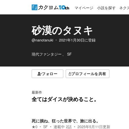
マイページ
小説を探す
ネク
砂漠のタヌキ
@nanotanuki
2021年1月30日
に登録
現代ファンタジー
SF
フォロー
プロフィールを共有
最新作
全てはダイスが決めること。
死に損ね、狂った世界で、旅に出る。
★
0
SF
連載中
2
話
2025年5月11日
更新