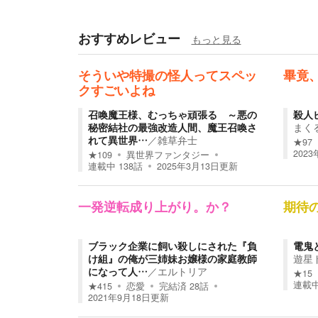
おすすめレビュー
もっと見る
そういや特撮の怪人ってスペッ
畢竟
クすごいよね
召喚魔王様、むっちゃ頑張る ～悪の
殺人
秘密結社の最強改造人間、魔王召喚さ
まく
れて異世界…
／
雑草弁士
★
97
2023
★
109
異世界ファンタジー
連載中
138
話
2025年3月13日
更新
一発逆転成り上がり。か？
期待
ブラック企業に飼い殺しにされた『負
電鬼
け組』の俺が三姉妹お嬢様の家庭教師
遊星
になって人…
／
エルトリア
★
15
連載
★
415
恋愛
完結済
28
話
2021年9月18日
更新