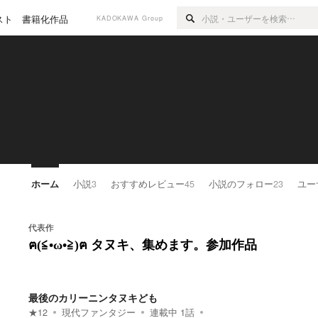
スト
書籍化作品
KADOKAWA Group
ホーム
小説
3
おすすめレビュー
45
小説のフォロー
23
ユー
代表作
ฅ(≦•ω•≧)ฅ タヌキ、集めます。参加作品
最後のカリーニンタヌキども
★
12
現代ファンタジー
連載中
1
話