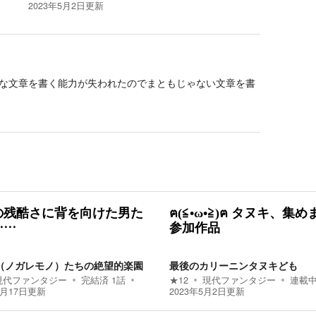
2023年5月2日
更新
な文章を書く能力が失われたのでまともじゃない文章を書
の残酷さに背を向けた男た
ฅ(≦•ω•≧)ฅ タヌキ、集
……
参加作品
（ノガレモノ）たちの絶望的楽園
最後のカリーニンタヌキども
現代ファンタジー
完結済
1
話
★
12
現代ファンタジー
連載
9月17日
更新
2023年5月2日
更新