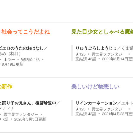
、社会ってこうだよね
見た目少女としゃべる魔
ピエロのうたのおはなし
／
りゅうごろしようじょ
／
くま
るめ（枕目）
★
125
異世界ファンタジー
完結済
48
話
2022年8月14日
更
ホラー
完結済
1
話
年8月19日
更新
の新作
美しいけど物悲しい
と踊り子お兄さん、復讐珍道中
／
リインカーネーション
／
エル
ドナドナ
★
123
異世界ファンタジー
完結済
43
話
2021年4月28日
更
異世界ファンタジー
中
7
話
2026年3月3日
更新