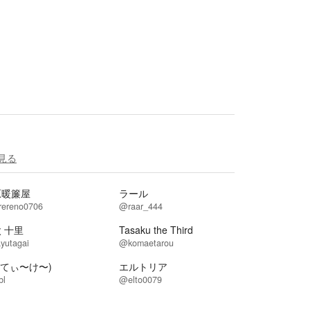
見る
原暖簾屋
ラール
rereno0706
@raar_444
 十里
Tasaku the Third
yutagai
@komaetarou
K(てぃ〜け〜)
エルトリア
bl
@elto0079