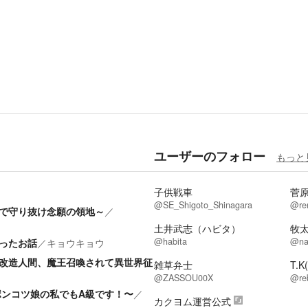
ユーザーのフォロー
もっと
子供戦車
菅
@SE_Shigoto_Shinagara
@re
で守り抜け念願の領地～
／
土井武志（ハビタ）
牧太
@habita
@na
ったお話
／
キョウキョウ
改造人間、魔王召喚されて異世界征
雑草弁士
T.
@ZASSOU00X
@re
ポンコツ娘の私でもA級です！〜
／
カクヨム運営公式