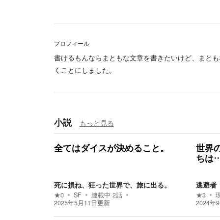
プロフィール
書けるもんならまともな文章を書きたいけど、まとも
くことにしました。
小説
もっと見る
全てはダイスが決めること。
世界
ちは
死に損ね、狂った世界で、旅に出る。
逃避者
★
0
SF
連載中
2
話
★
3
2025年5月11日
更新
2024年