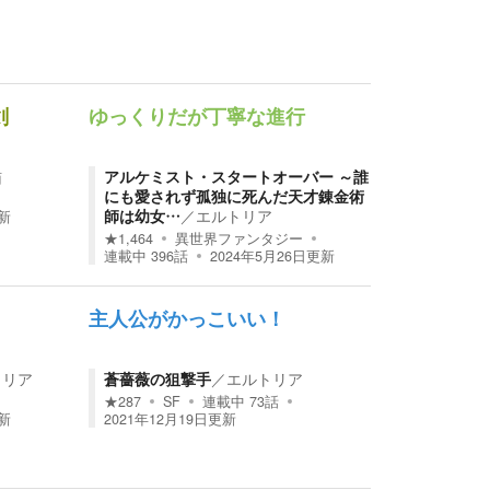
剣
ゆっくりだが丁寧な進行
猫
アルケミスト・スタートオーバー ～誰
にも愛されず孤独に死んだ天才錬金術
師は幼女…
／
エルトリア
新
★
1,464
異世界ファンタジー
連載中
396
話
2024年5月26日
更新
主人公がかっこいい！
トリア
蒼薔薇の狙撃手
／
エルトリア
★
287
SF
連載中
73
話
新
2021年12月19日
更新