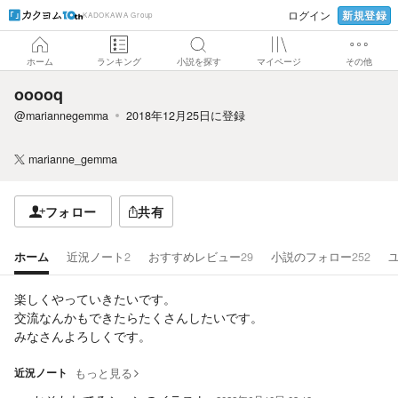
新規登録
ログイン
KADOKAWA Group
ホーム
ランキング
小説を探す
マイページ
その他
ooooq
@mariannegemma
2018年12月25日
に登録
marianne_gemma
フォロー
共有
ホーム
近況ノート
2
おすすめレビュー
29
小説のフォロー
252
楽しくやっていきたいです。
交流なんかもできたらたくさんしたいです。
みなさんよろしくです。
近況ノート
もっと見る