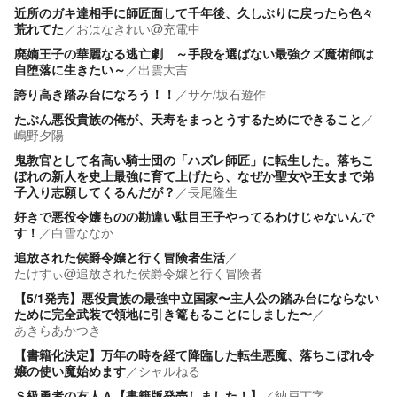
近所のガキ達相手に師匠面して千年後、久しぶりに戻ったら色々
荒れてた
／
おはなきれい@充電中
廃嫡王子の華麗なる逃亡劇 ～手段を選ばない最強クズ魔術師は
自堕落に生きたい～
／
出雲大吉
誇り高き踏み台になろう！！
／
サケ/坂石遊作
たぶん悪役貴族の俺が、天寿をまっとうするためにできること
／
嶋野夕陽
鬼教官として名高い騎士団の「ハズレ師匠」に転生した。落ちこ
ぼれの新人を史上最強に育て上げたら、なぜか聖女や王女まで弟
子入り志願してくるんだが？
／
長尾隆生
好きで悪役令嬢ものの勘違い駄目王子やってるわけじゃないんで
す！
／
白雪ななか
追放された侯爵令嬢と行く冒険者生活
／
たけすぃ@追放された侯爵令嬢と行く冒険者
【5/1発売】悪役貴族の最強中立国家〜主人公の踏み台にならない
ために完全武装で領地に引き篭もることにしました〜
／
あきらあかつき
【書籍化決定】万年の時を経て降臨した転生悪魔、落ちこぼれ令
嬢の使い魔始めます
／
シャルねる
Ｓ級勇者の友人Ａ【書籍版発売しました！】
／
納戸丁字