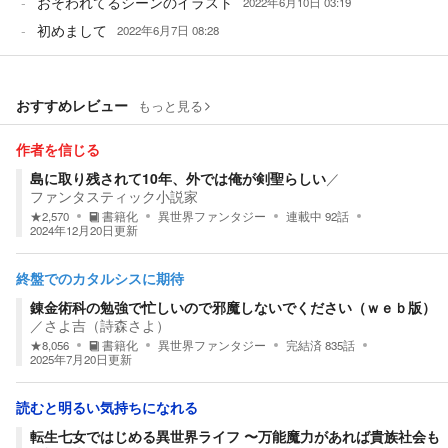
おそわれてるシーンのイラスト
2022年6月10日 03:19
初めまして
2022年6月7日 08:28
おすすめレビュー
もっと見る
作者を信じる
島に取り残されて10年、外では俺が剣聖らしい
／
ファンタスティック小説家
★
2,570
書籍化
異世界ファンタジー
連載中
92
話
2024年12月20日
更新
終盤でのカタルシスに期待
錬金術科の勉強で忙しいので邪魔しないでください（ｗｅｂ版）
／
さよ吉（詩森さよ）
★
8,056
書籍化
異世界ファンタジー
完結済
835
話
2025年7月20日
更新
読むと明るい気持ちになれる
転生七女ではじめる異世界ライフ 〜万能魔力があれば貴族社会も