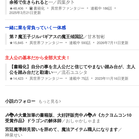
余裕で生きられると…
／
四葉夕卜
★
48,406
書籍化
異世界ファンタジー
連載中
186
話
2025年3月21日
更新
一緒に業を背負っていく一体感
第７魔王子ジルバギアスの魔王傾国記
／
甘木智彬
★
15,845
異世界ファンタジー
連載中
593
話
2026年7月11日
更新
主人公の基本だから全部大丈夫！
【書籍化】自分の事を主人公だと信じてやまない踏み台が、主人
公を踏み台だと勘違い…
／
流石ユユシタ
★
14,423
異世界ファンタジー
連載中
75
話
2023年11月16日
更新
小説のフォロー
もっと見る
🎶🐉🎶大量加筆の書籍版、大好評販売中🎶🐉🎶《カクヨムコン10
受賞作品》ドラゴンの解体師
／
おしゃかしゃまま
宮廷魔導師見習いを辞めて、魔法アイテム職人になります
／
神泉せい