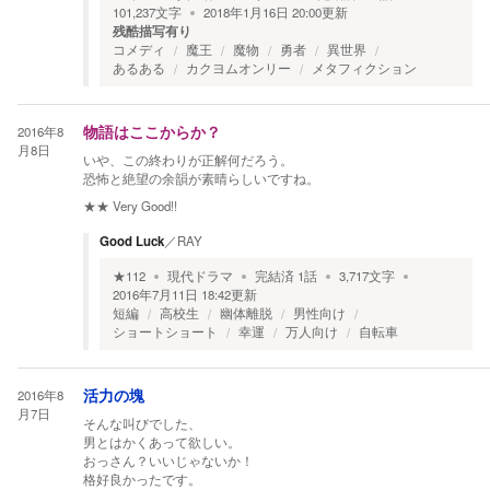
101,237
文字
2018年1月16日 20:00
更新
残酷描写有り
コメディ
魔王
魔物
勇者
異世界
あるある
カクヨムオンリー
メタフィクション
2016年8
物語はここからか？
月8日
いや、この終わりが正解何だろう。
恐怖と絶望の余韻が素晴らしいですね。
★★
Very Good!!
Good Luck
／
RAY
★
112
現代ドラマ
完結済
1
話
3,717
文字
2016年7月11日 18:42
更新
短編
高校生
幽体離脱
男性向け
ショートショート
幸運
万人向け
自転車
2016年8
活力の塊
月7日
そんな叫びでした、
男とはかくあって欲しい。
おっさん？いいじゃないか！
格好良かったです。