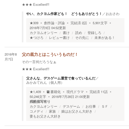
★★★
Excellent!!!
やい、カクヨム作家ども！ どうもありがとう！
／
おおさわ
★
309
創作論・評論
完結済
2
話
5,901
文字
2016年7月9日 04:52
更新
カクヨムオンリー
書け
読め
登録しろ
★つけろ
レビュー書け
その先に
未来がある！
2016年8
父の底力とはこういうものだ！
月7日
その一言何だろうなぁ
★★★
Excellent!!!
父さんな、デスゲーム運営で食っているんだ
／
みかみてれん（個人用）
★
1,409
書籍化
現代ドラマ
完結済
11
話
50,246
文字
2016年7月28日 21:00
更新
残酷描写有り
カクヨムオンリー
デスゲーム
お仕事
ＳＦ
コメディ
家族
娘はお父さん大好き
妻もお父さん大好き