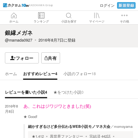
新規登録
ログイン
KADOKAWA Group
ホーム
ランキング
小説を探す
マイページ
その他
銀縁メガネ
@mamada0927
2016年8月7日
に登録
フォロー
共有
ホーム
おすすめレビュー
4
小説のフォロー
18
レビューを書いた小説
4
★をつけた小説
0
2016年8
あ、これはジワジワときました(笑)
月8日
★
Good!
細かすぎるけど多分伝わるWEB小説モノマネ大会
／
momoyama
★
1,412
異世界ファンタジー
完結済
442
話