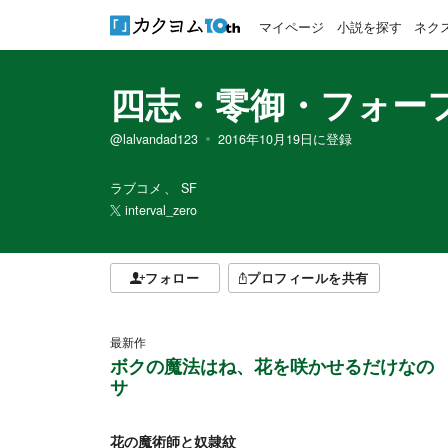
マイページ
小説を探す
ネク
四志・零御・フォー
@lalvandad123
2016年10月19日
に登録
ラブコメ
SF
interval_zero
フォロー
プロフィールを共有
最新作
ボクの魔法はね、花を咲かせるだけなの
サ
花の魔術師と奴隷紋