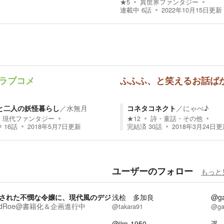
★
5
異世界ファンタジー
連載中
6
話
2022年10月15日
更新
×ラブコメ
ふふふ、と笑えるお話ば
と二人の妖怪暮らし
／
水無月
コネタコネクト
／
にゃべ♪
現代ファンタジー
★
12
詩・童話・その他
中
16
話
2018年5月7日
更新
完結済
30
話
2018年3月24日
更
ユーザーのフォロー
もっと
された不憫な令嬢に、現代風のデジ
浅桧 多加良
@ga
ardRoe@書籍化＆企画進行中
@takara91
@ga
@jim-1950
遥