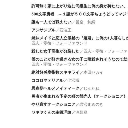
許可無く家に上がり込む同級生に俺の身が持たない。
500文字勇者 ～１話が５００文字ちょうどってマジ
誰も一人では戦えない
／
曇空 鈍縒
アンサンブル
／
石油王
姉妹メイドと恋人立候補の『姫君』に俺の1人暮らし
四志・零御・フォーファウンド
殺した女子高生が分裂した
／
四志・零御・フォーファ
僕のことが好き過ぎる女の子に暗殺されそうなので助
四志・零御・フォーファウンド
絶対好感度指数スキキライ
／
本田セカイ
ココロマテリアル
／
七沢楓
思春期ヘルメノイティーク
／
じんたね
勇者が生まれる予定の町の競売人《オークショニア》
やり直すオークショニア
／
岩沢まめのき
ワキヤくんの主役理論
／
涼暮皐