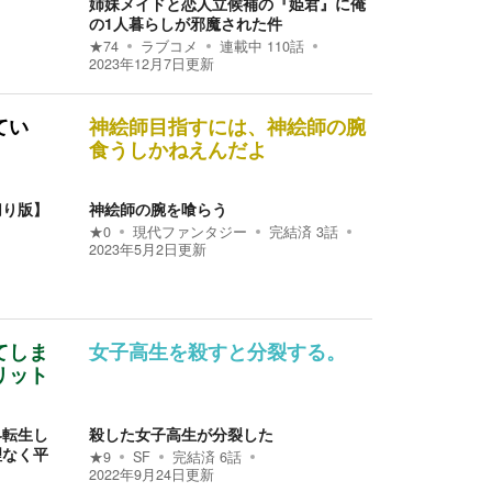
姉妹メイドと恋人立候補の『姫君』に俺
の1人暮らしが邪魔された件
★
74
ラブコメ
連載中
110
話
2023年12月7日
更新
てい
神絵師目指すには、神絵師の腕
食うしかねえんだよ
切り版】
神絵師の腕を喰らう
★
0
現代ファンタジー
完結済
3
話
2023年5月2日
更新
てしま
女子高生を殺すと分裂する。
リット
界転生し
殺した女子高生が分裂した
理なく平
★
9
SF
完結済
6
話
2022年9月24日
更新