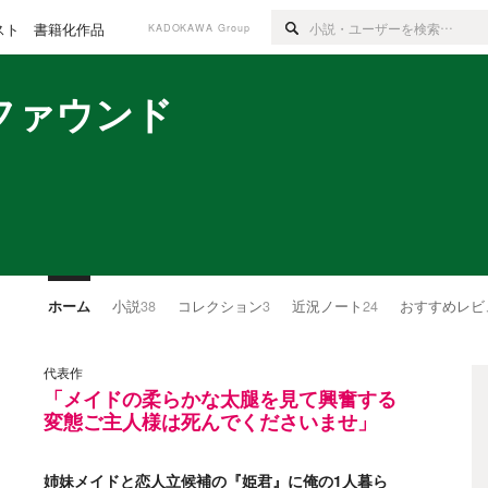
スト
書籍化作品
KADOKAWA Group
ファウンド
ホーム
小説
38
コレクション
3
近況ノート
24
おすすめレビ
代表作
「メイドの柔らかな太腿を見て興奮する
変態ご主人様は死んでくださいませ」
姉妹メイドと恋人立候補の『姫君』に俺の1人暮ら