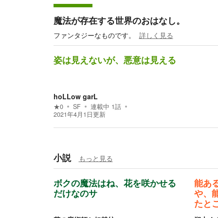
魔法が存在する世界のおはなし。
ファンタジーなものです。
詳しく見る
姿は見えないが、悪意は見える
hoLLow garL
★
0
SF
連載中
1
話
2021年4月1日
更新
小説
もっと見る
ボクの魔法はね、花を咲かせる
能あ
だけなのサ
や、
たと