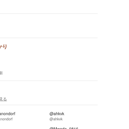
かり
新
見る
nondorf
@ahkvk
nondorf
@ahkvk
@Mwada_0816