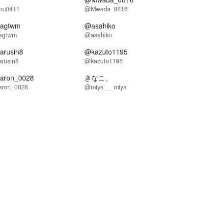
ru0411
@Mwada_0816
agtwm
@asahiko
gtwm
@asahiko
rusin8
@kazuto1195
rusin8
@kazuto1195
aron_0028
きなこ。
ron_0028
@miya___miya