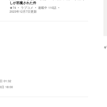
しが邪魔された件
★
74
ラブコメ
連載中
110
話
2023年12月7日
更新
ギ
 01:32
日 18:00