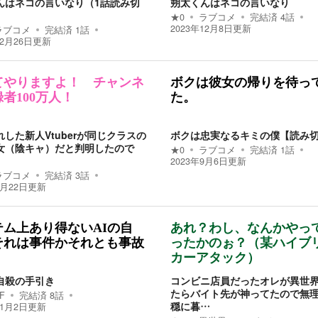
んはネコの言いなり（1話読み切
朔太くんはネコの言いなり
★
0
ラブコメ
完結済
4
話
2023年12月8日
更新
ラブコメ
完結済
1
話
12月26日
更新
てやりますよ！ チャンネ
ボクは彼女の帰りを待っ
者100万人！
た。
した新人Vtuberが同じクラスの
ボクは忠実なるキミの僕【読み
女（陰キャ）だと判明したので
★
0
ラブコメ
完結済
1
話
2023年9月6日
更新
ラブコメ
完結済
3
話
9月22日
更新
テム上あり得ないAIの自
あれ？わし、なんかやっ
それは事件かそれとも事故
ったかのぉ？（某ハイブ
カーアタック）
自殺の手引き
コンビニ店員だったオレが異世
たらバイト先が神ってたので無
F
完結済
8
話
穏に暮…
11月2日
更新