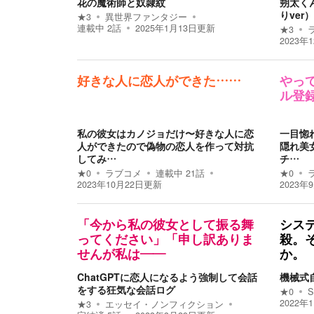
花の魔術師と奴隷紋
朔太く
りver）
★
3
異世界ファンタジー
連載中
2
話
2025年1月13日
更新
★
3
2023年
好きな人に恋人ができた……
やっ
ル登録
私の彼女はカノジョだけ〜好きな人に恋
一目惚れ
人ができたので偽物の恋人を作って対抗
隠れ美
してみ…
チ…
★
0
ラブコメ
連載中
21
話
★
0
2023年10月22日
更新
2023年
「今から私の彼女として振る舞
シス
ってください」「申し訳ありま
殺。
せんが私は——
か。
ChatGPTに恋人になるよう強制して会話
機械式
をする狂気な会話ログ
★
0
S
2022年
★
3
エッセイ・ノンフィクション