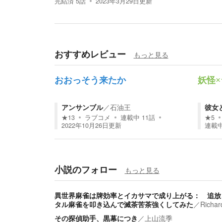
完結済
5
話
2023年3月29日
更新
おすすめレビュー
もっと見る
おおっそう来たか
妖怪
アンサンブル
／
石油王
彼女
★
13
ラブコメ
連載中
11
話
★
5
2022年10月26日
更新
連載
小説のフォロー
もっと見る
異世界麻雀は牌効率とイカサマで成り上がる： 追放
タル麻雀を叩き込んで滅茶苦茶強くしてみた
／
Rich
その探偵助手、黒幕につき
／
上山流季