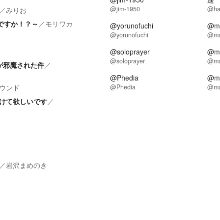
@jim-1950
@ha
／
みりお
ですか！？～
／
モリワカ
@yorunofuchi
@m
@yorunofuchi
@ma
@soloprayer
@ma
@soloprayer
@ma
が邪魔された件
／
@Phedia
@m
ウンド
@Phedia
@ma
けて欲しいです
／
／
岩沢まめのき