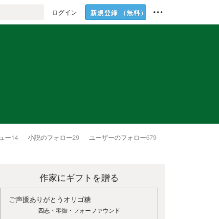
ログイン
新規登録
（無料）
ュー
14
小説のフォロー
29
ユーザーのフォロー
679
作家にギフトを贈る
ご声援ありがとうオリゴ糖
四志・零御・フォーファウンド