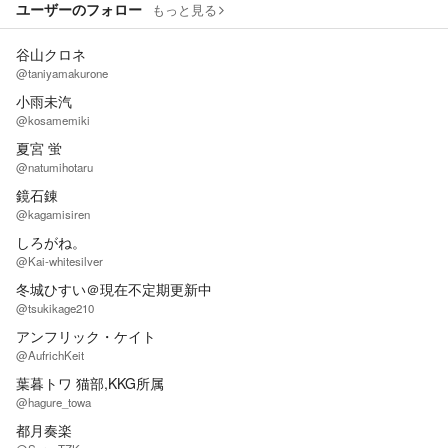
ユーザーのフォロー
もっと見る
谷山クロネ
@taniyamakurone
小雨未汽
@kosamemiki
夏宮 蛍
@natumihotaru
鏡石錬
@kagamisiren
しろがね。
@Kai-whitesilver
冬城ひすい＠現在不定期更新中
@tsukikage210
アンフリック・ケイト
@AufrichKeit
葉暮トワ 猫部,KKG所属
@hagure_towa
都月奏楽