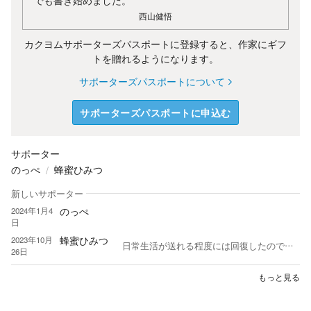
でも書き始めました。
西山健悟
カクヨムサポーターズパスポートに登録すると、作家にギフ
トを贈れるようになります。
サポーターズパスポートについて
サポーターズパスポートに申込む
サポーター
のっぺ
蜂蜜ひみつ
新しいサポーター
のっぺ
2024年1月4
日
蜂蜜ひみつ
2023年10月
日常生活が送れる程度には回復したのですが。 両手が少し不自由になってしまいました。 Web操作は症状悪化させるので、寂しいですがカクヨム活動は下火となります。 ＊基本口述記入、手を使っての直しとのハイブリットでカク、お耳から聞くでヨムします。 ＊現在。コメントをくださるお方にしか、自分から滅多にコメントを書き込まない、コメント返信が遅い、のはそんなワケです。ごめんなさい。 ＊コメントおよびコメント返信内で、『何言ってんじゃこいつ』レベルの意味のわからない誤字を、しょっちゅうぶちかますのは。口述機能の謎変換のせいなんです。あんまり見直さないで、ペって送信しちゃってるんで。脳みそは正常です(笑) ＊作品内の誤字脱字報告は大歓迎です。ご親切にありがとうございます。 ＊サポーターさま🍀限定ノート🍀【目録】を作っています。https://kakuyomu.jp/works/16818093074689559348 ＊カクは１週間に１度長編更新。 ＊作家さまへ。ヨムは読み合い様の作品を２週間で２話お訪ね頻度です。 遅いながらも私は真面目に読み返しをするタイプゆえ。今ひとつ蜂蜜ひみつ作品は自分にはしっくりこないなぁ、と思った段階で。スッと引いていただけると、私も引き際を心得ておりますので、ありがたいです。
26日
もっと見る