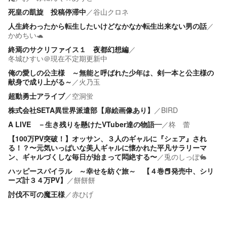
死皇の凱旋 投稿停滞中
／
谷山クロネ
人生終わったから転生したいけどなかなか転生出来ない男の話
／
かめちい🐢
終焉のサクリファイス１ 夜都幻想編
／
冬城ひすい＠現在不定期更新中
俺の愛しの公主様 ～無能と呼ばれた少年は、剣一本と公主様の
献身で成り上がる～
／
火乃玉
超動勇士アライブ
／
空洞蛍
株式会社SETA異世界派遣部【扉絵画像あり】
／
BIRD
A LIVE －生き残りを懸けたVTuber達の物語―
／
柊 蕾
【100万PV突破！】オッサン、３人のギャルに『シェア』され
る！？〜元気いっぱいな美人ギャルに懐かれた平凡サラリーマ
ン、ギャルづくしな毎日が始まって悶絶する〜
／
兎のしっぽ🐇
ハッピースパイラル ～幸せを紡ぐ旅～ 【４巻📕発売中、シリ
ーズ計３４万PV】
／
餅餅餅
討伐不可の魔王様
／
赤ひげ