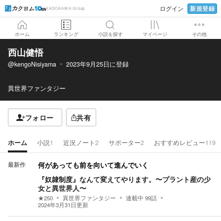
新規登録
ログイン
KADOKAWA Group
ホーム
ランキング
小説を探す
マイページ
その他
西山健悟
@kengoNisiyama
2023年9月25日
に登録
異世界ファンタジー
フォロー
共有
ホーム
小説
1
近況ノート
2
サポーター
2
おすすめレビュー
119
最新作
何があっても前を向いて進んでいく
『奴隷制度』なんて変えてやります。〜プラント産の少
女と異世界人〜
★
250
異世界ファンタジー
連載中
99
話
2024年3月31日
更新