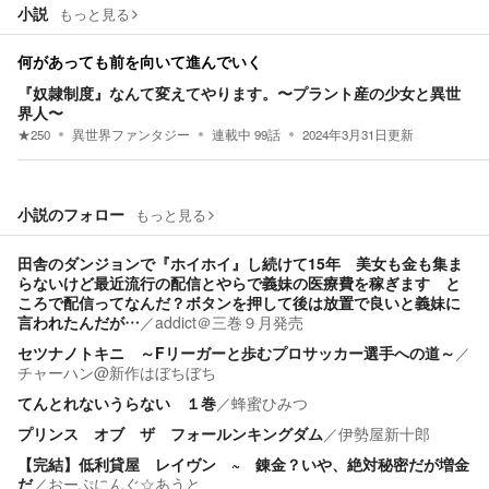
小説
もっと見る
何があっても前を向いて進んでいく
『奴隷制度』なんて変えてやります。〜プラント産の少女と異世
界人〜
★
250
異世界ファンタジー
連載中
99
話
2024年3月31日
更新
小説のフォロー
もっと見る
田舎のダンジョンで『ホイホイ』し続けて15年 美女も金も集ま
らないけど最近流行の配信とやらで義妹の医療費を稼ぎます と
ころで配信ってなんだ？ボタンを押して後は放置で良いと義妹に
言われたんだが…
／
addict＠三巻９月発売
セツナノトキニ ～Fリーガーと歩むプロサッカー選手への道～
／
チャーハン@新作はぼちぼち
てんとれないうらない １巻
／
蜂蜜ひみつ
プリンス オブ ザ フォールンキングダム
／
伊勢屋新十郎
【完結】低利貸屋 レイヴン ~ 錬金？いや、絶対秘密だが増金
だ
／
おーぷにんぐ☆あうと