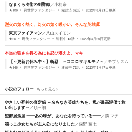
なまくら冷衛の剣難録
／
小柄宗
★
106
異世界ファンタジー
完結済
62
話
2022年8月21日
更新
烈火の如く熱く、灯火の如く暖かい。そんな英雄譚
東京ファイアマン
／
八山スイモン
★
20
現代ファンタジー
連載中
13
話
2022年4月29日
更新
本当の強さを得る為にも忍び堪えよ、マキ
【～更新お休み中～】斬忍 ～ココロヲキルモノ～
／
モブリズム
★
146
異世界ファンタジー
連載中
73
話
2023年3月17日
更新
小説のフォロー
もっと見る
やさしい死神の査定録 ～名もなき英雄たちを、私が最高評価で救
い出します～
／
順三朗
望郷居酒屋 ――あの味が、あなたを待っている――
／
湊 マチ
端っこ少女たちが主人公になりました
／
森野 葉七