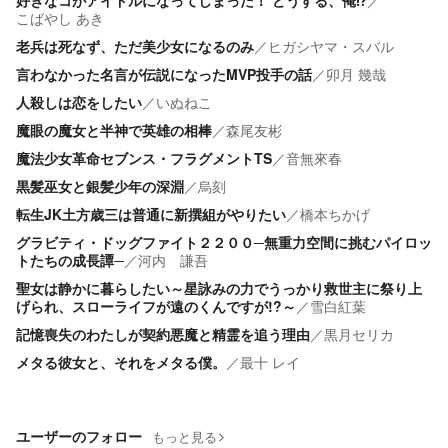
好きなコがアイドルになってしまった！ どうする、俺⁉
／
こばやし あき
老兵は死なず、ただ美少女になるのみ
／
ヒガシヤマ・スバル
言わなかった名言が伝説になったMVP投手の話
／
卯月 幾哉
人殺しは恋をしたい
／
いぬねこ
魔眼の魔女と半神で英雄の相棒
／
森尾友彬
魔法少女革命セブンス・フラグメントTS
／
音無來春
黒髪巫女と銀髪少年の深淵
／
烏刻
転生JK土方歳三は普通に新撰組がやりたい
／
橋本ちかげ
グラビティ・ドッグファイト２２００─無重力空間に挑むパイロッ
トたちの成長譚─
／
河内 謙吾
聖女は静かに暮らしたい～星詠みの力でうっかり救世主に祭り上
げられ、スローライフが遠のくんですが!?～
／
雪白紅葉
記憶喪失のわたしが契約悪魔と精霊を追う理由
／
黒月セリカ
メタる彼女と、それをメタる僕。
／
最十 レイ
ユーザーのフォロー
もっと見る