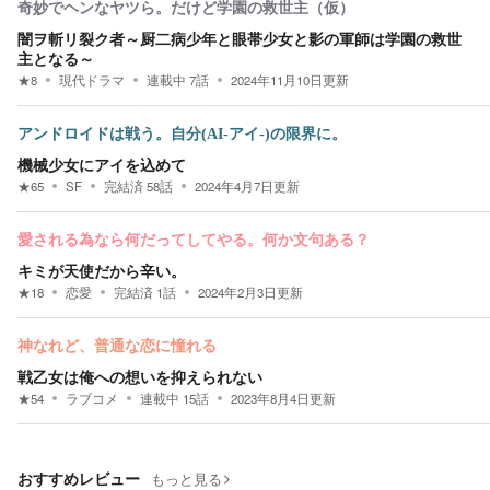
奇妙でヘンなヤツら。だけど学園の救世主（仮）
闇ヲ斬リ裂ク者～厨二病少年と眼帯少女と影の軍師は学園の救世
主となる～
★
8
現代ドラマ
連載中
7
話
2024年11月10日
更新
アンドロイドは戦う。自分(AI-アイ-)の限界に。
機械少女にアイを込めて
★
65
SF
完結済
58
話
2024年4月7日
更新
愛される為なら何だってしてやる。何か文句ある？
キミが天使だから辛い。
★
18
恋愛
完結済
1
話
2024年2月3日
更新
神なれど、普通な恋に憧れる
戦乙女は俺への想いを抑えられない
★
54
ラブコメ
連載中
15
話
2023年8月4日
更新
おすすめレビュー
もっと見る