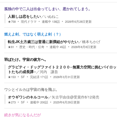
孤独の中で二人は出会ってしまい、惹かれてしまう。
人殺しは恋をしたい
／
いぬねこ
★
758
現代ドラマ
連載中
138
話
2026年6月28日
更新
燃えよ剣、ではなく萌えよ剣（？）
転生JK土方歳三は普通に新撰組がやりたい
／
橋本ちかげ
★
81
歴史・時代・伝奇
連載中
45
話
2026年8月8日
更新
羽ばたけ。宇宙の彼方へ。
グラビティ・ドッグファイト２２００─無重力空間に挑むパイロッ
トたちの成長譚─
／
河内 謙吾
★
153
SF
完結済
171
話
2026年3月31日
更新
ワシとイルカは宇宙の海を飛ぶ。
オウギワシのキルコール
／
矢古宇由佳@受賞作8/12発売
★
273
SF
連載中
200
話
2025年6月29日
更新
続きが気になるんだが