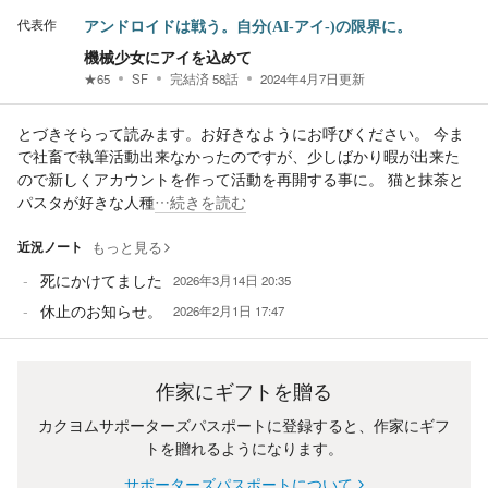
代表作
アンドロイドは戦う。自分(AI-アイ-)の限界に。
機械少女にアイを込めて
★
65
SF
完結済
58
話
2024年4月7日
更新
とづきそらって読みます。お好きなようにお呼びください。 今ま
で社畜で執筆活動出来なかったのですが、少しばかり暇が出来た
ので新しくアカウントを作って活動を再開する事に。 猫と抹茶と
パスタが好きな人種
…続きを読む
近況ノート
もっと見る
死にかけてました
2026年3月14日 20:35
休止のお知らせ。
2026年2月1日 17:47
作家にギフトを贈る
カクヨムサポーターズパスポートに登録すると、作家にギフ
トを贈れるようになります。
サポーターズパスポートについて