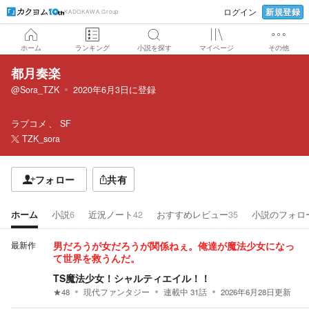
新規登録
ログイン
KADOKAWA Group
ホーム
ランキング
小説を探す
マイページ
その他
都月奏楽
@Sora_TZK
2020年6月3日
に登録
ラブコメ
SF
TZK_sora
フォロー
共有
ホーム
小説
6
近況ノート
42
おすすめレビュー
35
小説のフォロ
最新作
男だろうが女だろうが関係ねぇ。俺達が魔法少女になっ
て世界を救うんだ。
TS魔法少女！シャルティエイル！！
★
48
現代ファンタジー
連載中
31
話
2026年6月28日
更新