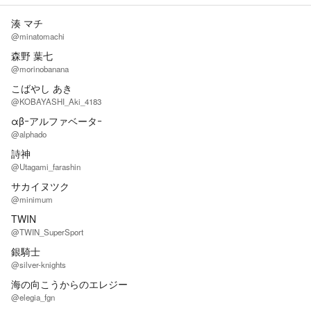
湊 マチ
@minatomachi
森野 葉七
@morinobanana
こばやし あき
@KOBAYASHI_Aki_4183
αβｰアルファベータｰ
@alphado
詩神
@Utagami_farashin
サカイヌツク
@minimum
TWIN
@TWIN_SuperSport
銀騎士
@silver-knights
海の向こうからのエレジー
@elegia_fgn