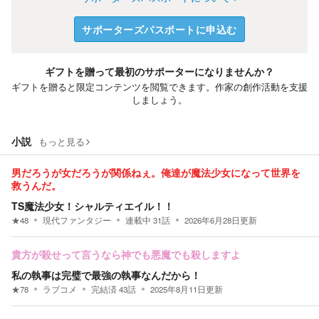
サポーターズパスポートに申込む
ギフトを贈って最初のサポーターになりませんか？
ギフトを贈ると限定コンテンツを閲覧できます。作家の創作活動を支援
しましょう。
小説
もっと見る
男だろうが女だろうが関係ねぇ。俺達が魔法少女になって世界を
救うんだ。
TS魔法少女！シャルティエイル！！
★
48
現代ファンタジー
連載中
31
話
2026年6月28日
更新
貴方が殺せって言うなら神でも悪魔でも殺しますよ
私の執事は完璧で最強の執事なんだから！
★
78
ラブコメ
完結済
43
話
2025年8月11日
更新