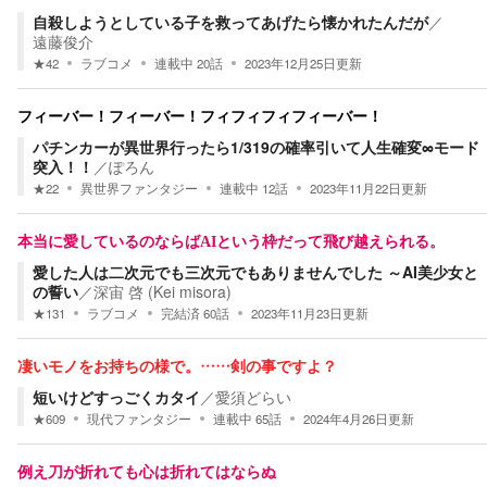
自殺しようとしている子を救ってあげたら懐かれたんだが
／
遠藤俊介
★
42
ラブコメ
連載中
20
話
2023年12月25日
更新
フィーバー！フィーバー！フィフィフィフィーバー！
パチンカーが異世界行ったら1/319の確率引いて人生確変∞モード
突入！！
／
ぽろん
★
22
異世界ファンタジー
連載中
12
話
2023年11月22日
更新
本当に愛しているのならばAIという枠だって飛び越えられる。
愛した人は二次元でも三次元でもありませんでした ～AI美少女と
の誓い
／
深宙 啓 (Kei misora)
★
131
ラブコメ
完結済
60
話
2023年11月23日
更新
凄いモノをお持ちの様で。……剣の事ですよ？
短いけどすっごくカタイ
／
愛須どらい
★
609
現代ファンタジー
連載中
65
話
2024年4月26日
更新
例え刀が折れても心は折れてはならぬ