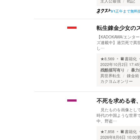
主人公最強
戦記
9/1正午まで無料
転生錬金少女のス
【KADOKAWA/エ
ズ連載中】過労死で異
し…
★
8,569
書籍化
2022年10月2日 17:45
残酷描写有り
暴力
異世界転生
錬金術
カクヨムオンリー
不死を求める者
見たものを画像として
時代の中国ような世界
中、野盗…
★
7,858
書籍化
2026年8月6日 10:00