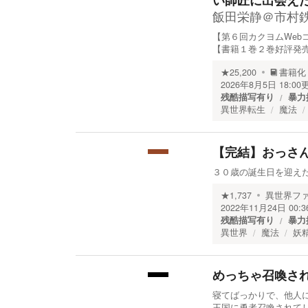
い師匠に出会え
飯田栄静＠市村
【第６回カクヨムWebコ
【書籍１巻２巻好評発
★
25,200
書籍化
2026年8月5日 18:00
残酷描写有り
暴力
異世界転生
魔法
【完結】おっさ
３０歳の誕生日を迎え
★
1,737
異世界フ
2022年11月24日 00:3
残酷描写有り
暴力
異世界
魔法
妖
めっちゃ召喚さ
寝てばっかりで、他人に
王国に勇者召喚されて