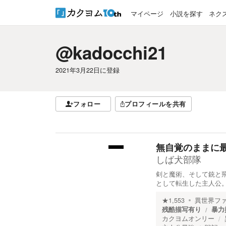
マイページ
小説を探す
ネク
@kadocchi21
2021年3月22日
に登録
フォロー
プロフィールを共有
無自覚のままに
しば犬部隊
剣と魔術、そして銃と
として転生した主人公。
★
1,553
異世界フ
残酷描写有り
暴力
カクヨムオンリー