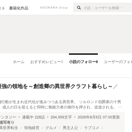
スト
書籍化作品
KADOKAWA Group
ホーム
おすすめレビュー
3
小説のフォロー
9
ユーザーのフォ
／
最強の領地を～創造卿の異世界クラフト暮らし～
飛行船が生まれ近代化が進みつつある異世界。 ソルロンド伯爵家の十男
 成人の日を迎えると同時に無能力者の烙印を押され、追放される。 …
ァンタジー
連載中
228
話
294,959
文字
2026年8月6日 07:00
更新
描写有り
異世界転生
領地経営
グルメ
男主人公
ラブコメ