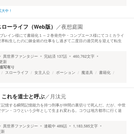
拡大中！
／
夜想庭園
ローライフ（Web版）
ンターブレイン様にて書籍化１～２巻発売中・コンプエース様にてコミカライ
世界転生したのに錬金術の仕事をし過ぎて二度目の過労死を迎えて転生
異世界ファンタジー
完結済
137
話
460,762
文字
更新
描写有り
スローライフ
女主人公
ポーション
魔道具
書籍化
／
月汰元
、これを道士と呼ぶ
記憶する瞬間記憶能力を持つ刑事が仲間の裏切りで死んだ。だが、中世
でデン・コウという少年として生まれ変わる。コウは地方都市に行く途
異世界ファンタジー
連載中
489
話
1,183,585
文字
更新