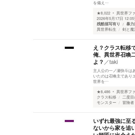
を備え…
★
8,022
異世界フ
2026年5月17日 12:05
残酷描写有り
暴力
異世界転生
剣と魔
え？クラス転移
俺、異世界召喚
／
taki
よ？
主人公の一ノ瀬快斗は
いたのは召喚主であり
世界を…
★
8,486
異世界フ
クラス転移
二度目
モンスター
冒険者
いずれ最強に至
ないから家を追