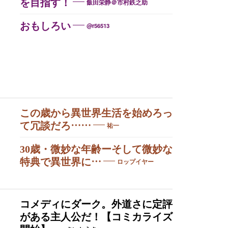
を目指す！
飯田栄静＠市村鉄之助
おもしろい
@r56513
この歳から異世界生活を始めろっ
て冗談だろ……
祐一
30歳・微妙な年齢ーそして微妙な
特典で異世界に…
ロップイヤー
コメディにダーク。外道さに定評
がある主人公だ！【コミカライズ