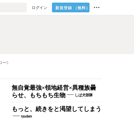
ログイン
新規登録
（無料）
ロー
3
無自覚最強×領地経営×異種族曇
らせ、もちもち生物
しば犬部隊
もっと、続きをと渇望してしまう
ryuden