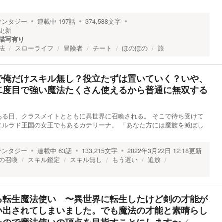
ァンタジー
連載中
197
話
374,588
文字
更新
描写有り
法
スローライフ
冒険者
チート
ほのぼの
旅
で俺だけスキル無し？役立たずは置いていく？いや、
二度目で強い魔法たくさん使えるから普通に無双する
ある日、クラスメイトとともに異世界に召喚される。 そこで待ち受けて
エルラド王国の女王でもあるカテリーナ。 「あなた方には魔族を滅ぼし
ァンタジー
連載中
63
話
133,215
文字
2022年3月22日 12:18
更新
の召喚
スキル鑑定
スキル無し
もう遅い
追放
る転生魔法使い 〜異世界に転生したけど剣の才能が
い出されてしまいました。でも魔法の才能と素晴らし
／