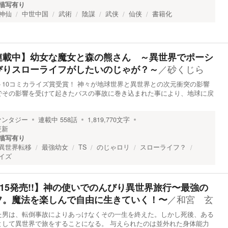
描写有り
神仙
中世中国
武術
陰謀
武侠
仙侠
書籍化
連載中】幼女な魔女と森の熊さん ～異世界でポーシ
／
砂くじら
びりスローライフがしたいのじゃが？～
10コミカライズ賞受賞！ 神々が地球世界と異世界との次元衝突の影響
でその影響を受けて起きたバスの事故に巻き込まれた事により、地球に戻
ァンタジー
連載中
558
話
1,819,770
文字
更新
描写有り
異世界転移
最強幼女
TS
のじゃロリ
スローライフ？
イズ
5/15発売!!】神の使いでのんびり異世界旅行〜最強の
／
和宮 玄
フ。魔法を楽しんで自由に生きていく！〜
た男は、転倒事故によりあっけなくその一生を終えた。しかし死後、ある
として異世界で旅をすることになる。 与えられたのは並外れた身体能力