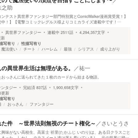
たので魔法使いの頂点を目指すことにします〜
鉄之助
ンテスト異世界ファンタジー部門特別賞とComicWalker漫画賞受賞！】
売中！】【電撃コミックレグルス様よりコミカライズ連載中です！…
異世界ファンタジー
連載中
2511
話
4,294,357
文字
更新
描写有り
性描写有り
魔法使い
チート
ハーレム
最強
シリアス
成り上がり
／
祐一
んの異世界生活は無理がある。
たおっさんに送られてきた１枚のカードから始まる物語。
ァンタジー
完結済
837
話
1,900,658
文字
6
更新
描写有り
精
おっさん
ファンタジー
／
さいとうさ
れた件 ～世界法則無視のチート権化～
興味がない高校生、高富士 祈里(たかふじ いのり)は、ある日クラスごと
しまった。しかし、クラスメート達は落ち着いているし、元の世界に帰…