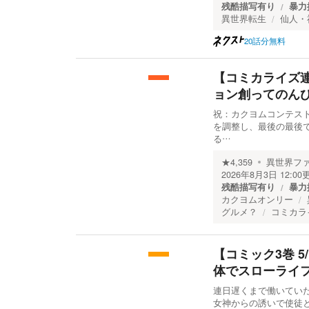
残酷描写有り
暴力
異世界転生
仙人・
20話分無料
【コミカライズ
ョン創ってのん
祝：カクヨムコンテスト
を調整し、最後の最後
る…
★
4,359
異世界フ
2026年8月3日 12:00
残酷描写有り
暴力
カクヨムオンリー
グルメ？
コミカラ
【コミック3巻 
体でスローライ
連日遅くまで働いてい
女神からの誘いで使徒