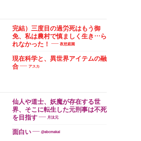
完結）三度目の過労死はもう御
免、私は農村で慎ましく生き…ら
れなかった！
夜想庭園
現在科学と、異世界アイテムの融
合
アスカ
仙人や道士、妖魔が存在する世
界、そこに転生した元刑事は不死
を目指す
月汰元
面白い
@abcmakai