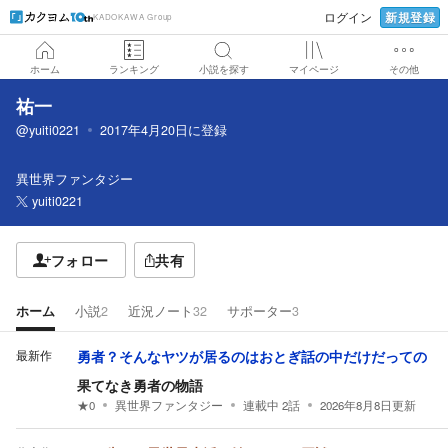
新規登録
ログイン
KADOKAWA Group
ホーム
ランキング
小説を探す
マイページ
その他
祐一
@yuiti0221
2017年4月20日
に登録
異世界ファンタジー
yuiti0221
フォロー
共有
ホーム
小説
2
近況ノート
32
サポーター
3
最新作
勇者？そんなヤツが居るのはおとぎ話の中だけだっての
果てなき勇者の物語
★
0
異世界ファンタジー
連載中
2
話
2026年8月8日
更新