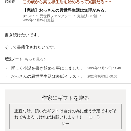
代表作
この歳から異世界生活を始めろって冗談だろ……
【完結】おっさんの異世界生活は無理がある。
★
1,737
異世界ファンタジー
完結済
837
話
2022年11月24日
更新
書き続けたいです。
そして書籍化されたいです。
近況ノート
もっと見る
新しく小説を書き始める事にしました。
2024年11月17日 11:48
おっさんの異世界生活は表紙イラスト。
2023年9月3日 00:53
作家にギフトを贈る
正直な所、頂いたギフトは自分の為に使う予定ですがそ
れでもよろしければお願いします！(｀・ω・´)
祐一