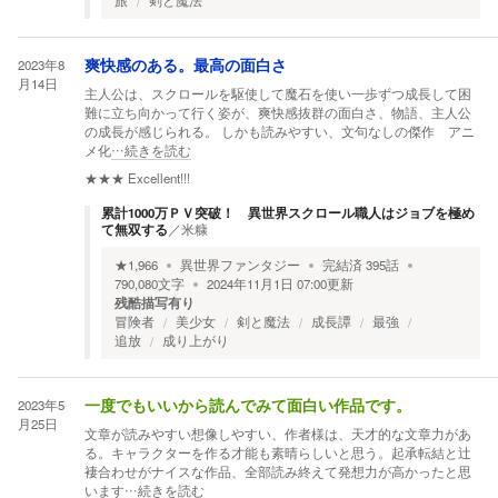
旅
剣と魔法
2023年8
爽快感のある。最高の面白さ
月14日
主人公は、スクロールを駆使して魔石を使い一歩ずつ成長して困
難に立ち向かって行く姿が、爽快感抜群の面白さ、物語、主人公
の成長が感じられる。 しかも読みやすい、文句なしの傑作 アニ
メ化
…続きを読む
★★★
Excellent!!!
累計1000万ＰＶ突破！ 異世界スクロール職人はジョブを極め
て無双する
／
米糠
★
1,966
異世界ファンタジー
完結済
395
話
790,080
文字
2024年11月1日 07:00
更新
残酷描写有り
冒険者
美少女
剣と魔法
成長譚
最強
追放
成り上がり
2023年5
一度でもいいから読んでみて面白い作品です。
月25日
文章が読みやすい想像しやすい、作者様は、天才的な文章力があ
る。キャラクターを作る才能も素晴らしいと思う。起承転結と辻
褄合わせがナイスな作品、全部読み終えて発想力が高かったと思
います
…続きを読む