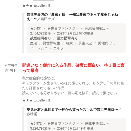
★★★
Excellent!!!
異世界最強の『農家』様 〜俺は農家であって魔王じゃね
え！〜
／
農民ヤズー
★
3,431
異世界ファンタジー
完結済
589
話
2,464,323
文字
2023年2月2日 07:00
更新
残酷描写有り
暴力描写有り
魔法
異世界転生
農家
男主人公
男性向け
ハーレム？
エルフ
2023年2
間違いなく傑作に入る作品、確実に面白い、控え目に言
月18日
って最高
私の総合的な感想は、
キャラクターが生きている様に感じられる。もう少し日の目に当
たり評価されてもいい作品
読んでいても分かりやすい、読み応え抜群、読んで損はない
★★★
Excellent!!!
夢見た君と異世界で〜神から貰ったスキルで異世界無双〜
／
春晴暖
★
3,972
異世界ファンタジー
連載中
946
話
3,226,798
文字
2026年8月2日 19:41
更新