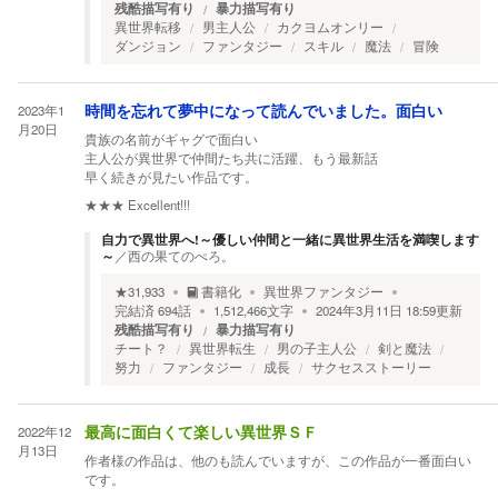
残酷描写有り
暴力描写有り
異世界転移
男主人公
カクヨムオンリー
ダンジョン
ファンタジー
スキル
魔法
冒険
2023年1
時間を忘れて夢中になって読んでいました。面白い
月20日
貴族の名前がギャグで面白い
主人公が異世界で仲間たち共に活躍、もう最新話
早く続きが見たい作品です。
★★★
Excellent!!!
自力で異世界へ!～優しい仲間と一緒に異世界生活を満喫します
～
／
西の果てのぺろ。
★
31,933
書籍化
異世界ファンタジー
完結済
694
話
1,512,466
文字
2024年3月11日 18:59
更新
残酷描写有り
暴力描写有り
チート？
異世界転生
男の子主人公
剣と魔法
努力
ファンタジー
成長
サクセスストーリー
2022年12
最高に面白くて楽しい異世界ＳＦ
月13日
作者様の作品は、他のも読んでいますが、この作品が一番面白い
です。