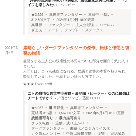
【4巻発売決定‼400万PV突破‼】辺境伯家次男は転生チートラ
イフを楽しみたい
／
ベルピー
★
3,329
異世界ファンタジー
連載中
143
話
312,899
文字
2024年1月2日 18:00
更新
異世界
ファンタジー
主人公最強
ハーレム
ざまぁ
チート
テンプレ
ステータス
2021年3
素晴らしいダークファンタジーの傑作、転移と憎悪と復
月6日
讐の物語
復讐をする主人公の残虐性の本質をついた部分が面白く気に入り
ました。
人間とは、こうも残虐になれる。憎悪と復讐の本質を魅せられ、
塾読していました。完結もいい終わり方でした。
★★★
Excellent!!!
ニトの怠惰な異世界症候群～最弱職〈ヒーラー〉なのに最強は
チートですか？～
／
酒とゾンビ／蒸留ロメロ
★
4,287
書籍化
異世界ファンタジー
完結済
316
話
1,567,007
文字
2020年5月4日 01:27
更新
残酷描写有り
暴力描写有り
クラス転移
追放／成り上がり
ダークファンタジー
書籍化／コミカライズ化
カクヨムオンリー
中盤以降鬱展開
復讐
完結済み