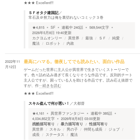
★★★
Excellent!!!
ＳＦオタク建国記
／
常石及＠努力は俺を裏切れないコミック３巻
★
4,815
SF
連載中
240
話
569,544
文字
2026年5月8日 19:40
更新
カクヨムオンリー
異世界
最強
ＳＦ
純愛
魔法
ロボット
内政
2022年11
最高にハマる。徹夜してでも読みたい、面白い作品
月12日
ゲームだった世界に主人公が異世界で生きていくストーリーで
す。色々詰め込み過ぎて長くなりそうな作品です。反則的チート
主人公ですが、困っている人を助ける作品です。読み応え抜群で
すが、作
…続きを読む
★★★
Excellent!!!
スキル盗んで何が悪い！
／
大都督
★
4,161
異世界ファンタジー
連載中
385
話
4,034,852
文字
2026年8月8日 03:00
更新
残酷描写有り
暴力描写有り
性描写有り
異世界
スキル
男の子
仲間も成長
ジョブ
成長
ステータス
魔法