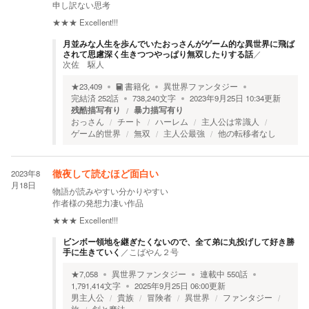
申し訳ない思考
★★★
Excellent!!!
月並みな人生を歩んでいたおっさんがゲーム的な異世界に飛ば
されて思慮深く生きつつやっぱり無双したりする話
／
次佐 駆人
★
23,409
書籍化
異世界ファンタジー
完結済
252
話
738,240
文字
2023年9月25日 10:34
更新
残酷描写有り
暴力描写有り
おっさん
チート
ハーレム
主人公は常識人
ゲーム的世界
無双
主人公最強
他の転移者なし
2023年8
徹夜して読むほど面白い
月18日
物語が読みやすい分かりやすい
作者様の発想力凄い作品
★★★
Excellent!!!
ビンボー領地を継ぎたくないので、全て弟に丸投げして好き勝
手に生きていく
／
こばやん２号
★
7,058
異世界ファンタジー
連載中
550
話
1,791,414
文字
2025年9月25日 06:00
更新
男主人公
貴族
冒険者
異世界
ファンタジー