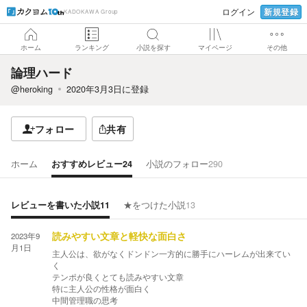
新規登録
ログイン
KADOKAWA Group
ホーム
ランキング
小説を探す
マイページ
その他
論理ハード
@heroking
2020年3月3日
に登録
フォロー
共有
ホーム
おすすめレビュー
24
小説のフォロー
290
レビューを書いた小説
11
★をつけた小説
13
2023年9
読みやすい文章と軽快な面白さ
月1日
主人公は、欲がなくドンドン一方的に勝手にハーレムが出来てい
く
テンポが良くとても読みやすい文章
特に主人公の性格が面白く
中間管理職の思考