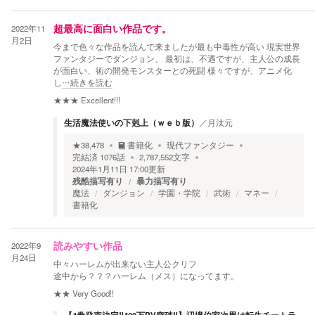
2022年11
超最高に面白い作品です。
月2日
今まで色々な作品を読んで来ましたが最も中毒性が高い 現実世界
ファンタジーでダンジョン、 最初は、不遇ですが、主人公の成長
が面白い、術の開発モンスターとの死闘 様々ですが、アニメ化
し
…続きを読む
★★★
Excellent!!!
生活魔法使いの下剋上（ｗｅｂ版）
／
月汰元
★
38,478
書籍化
現代ファンタジー
完結済
1076
話
2,787,552
文字
2024年1月11日 17:00
更新
残酷描写有り
暴力描写有り
魔法
ダンジョン
学園・学院
武術
マネー
書籍化
2022年9
読みやすい作品
月24日
中々ハーレムが出来ない主人公クリフ
途中から？？？ハーレム（メス）になってます。
★★
Very Good!!