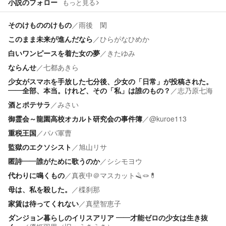
小説のフォロー
もっと見る
そのけもののけもの
／
雨後 閑
このまま未来が進んだなら
／
ひらがなひめか
白いワンピースを着た女の夢
／
きたゆみ
ならんせ
／
七都あきら
少女がスマホを手放した七分後、少女の「日常」が投稿された。
――全部、本当。けれど、その「私」は誰のもの？
／
志乃原七海
酒とポテサラ
／
みさい
御霊会～龍園高校オカルト研究会の事件簿
／
@kuroe113
重税王国
／
パパ軍曹
監獄のエクソシスト
／
旭山リサ
匿詩――誰がために歌うのか
／
シシモヨウ
代わりに鳴くもの
／
真夜中＠マスカット🪒🪢💊
母は、私を殺した。
／
楪刹那
家賃は待ってくれない
／
真壁智恵子
ダンジョン暮らしのイリスアリア ――才能ゼロの少女は生き抜