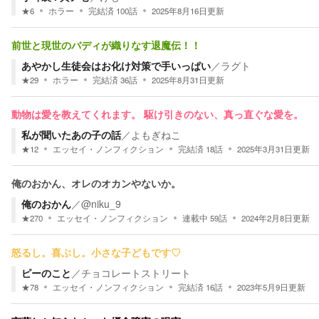
★
6
ホラー
完結済
100
話
2025年8月16日
更新
前世と現世のバディが織りなす退魔伝！！
あやかし生徒会はお化け対策で手いっぱい
／
ラグト
★
29
ホラー
完結済
36
話
2025年8月31日
更新
動物は愛を教えてくれます。 駆け引きのない、真っ直ぐな愛を。
私が聞いたあの子の話
／
よもぎねこ
★
12
エッセイ・ノンフィクション
完結済
18
話
2025年3月31日
更新
俺のおかん、オレのオカンやないか。
俺のおかん
／
@niku_9
★
270
エッセイ・ノンフィクション
連載中
59
話
2024年2月8日
更新
怒るし。喜ぶし。小さな子どもです♡
ピーのこと
／
チョコレートストリート
★
78
エッセイ・ノンフィクション
完結済
16
話
2023年5月9日
更新