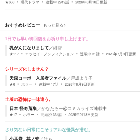
★
653
現代ドラマ
連載中
2919
話
2026年3月16日
更新
おすすめレビュー
もっと見る
1日でも早い御回復をお祈り申し上げます。
乳がんになりまして
／
緋雪
★
117
エッセイ・ノンフィクション
連載中
31
話
2026年7月9日
更新
シリーズ化しません？
天森コーポ 入居者ファイル
／
戸成よう子
★
6
ホラー
連載中
17
話
2025年8月9日
更新
土着の恐怖は一味違う。
日本 怪奇蒐集
／
かなたろー@コミカライズ連載中
★
17
ホラー
完結済
334
話
2025年2月3日
更新
さり気ない日常にこそリアルな怪異が潜む。
小耳袋 . 其ノ壱
／
けも