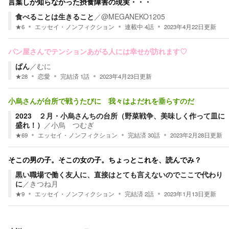
言葉しか知らなかった摂食障害の現実・・・
食べることは生きること
／
@MEGANEKO1205
★
6
エッセイ・ノンフィクション
連載中
4
話
2023年4月22日
更新
パン屋さんでテンションあがる人には幸せが訪れます♡
ぱん
／
むに
★
28
恋愛
完結済
1
話
2023年4月23日
更新
小烏さんが台所で戦うたびに 我々はよだれを垂らすのだ
2023 ２月・小烏さんちの台所（野菜戦争、美味しく作って皿に
盛れ！）
／
小烏 つむぎ
★
69
エッセイ・ノンフィクション
完結済
30
話
2023年2月28日
更新
そこの男の子。そこの女の子。ちょっとこれを、読んでみ？
黒い職場で働く友人に、直接はとても言えないのでここで代わり
に
／
きつね月
★
9
エッセイ・ノンフィクション
完結済
2
話
2023年1月13日
更新