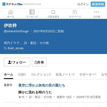
新規登録
ログイン
KADOKAWA Group
ホーム
ランキング
小説を探す
マイページ
その他
伊吹梓
@amenotoriitouge
2021年8月20日
に登録
現代ドラマ
詩・童話・その他
ibuki_azusa
フォロー
共有
ホーム
小説
9
コレクション
2
近況ノート
13
サポーター
1
お
最新作
夜空に浮かぶ灰色の言の葉たち
静かに流れる時のうた
★
15
詩・童話・その他
連載中
12
話
2024年7月15日
更新