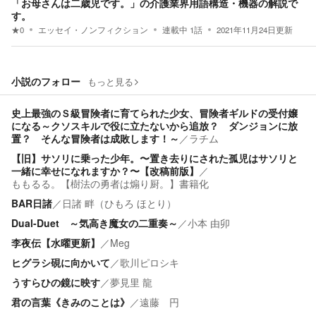
「お母さんは二歳児です。」の介護業界用語構造・機器の解説で
す。
★
0
エッセイ・ノンフィクション
連載中
1
話
2021年11月24日
更新
小説のフォロー
もっと見る
史上最強のＳ級冒険者に育てられた少女、冒険者ギルドの受付嬢
になる～クソスキルで役に立たないから追放？ ダンジョンに放
置？ そんな冒険者は成敗します！～
／
ラチム
【旧】サソリに乗った少年。〜置き去りにされた孤児はサソリと
一緒に幸せになれますか？〜【改稿前版】
／
ももるる。【樹法の勇者は煽り厨。】書籍化
BAR日諸
／
日諸 畔（ひもろ ほとり）
Dual-Duet ～気高き魔女の二重奏～
／
小本 由卯
李夜伝【水曜更新】
／
Meg
ヒグラシ硯に向かいて
／
歌川ピロシキ
うすらひの鏡に映す
／
夢見里 龍
君の言葉《きみのことは》
／
遠藤 円