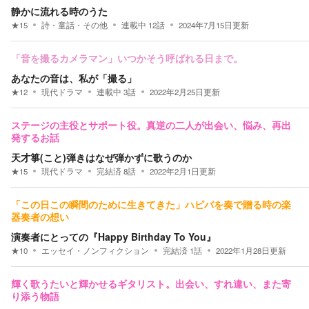
静かに流れる時のうた
★
15
詩・童話・その他
連載中
12
話
2024年7月15日
更新
「音を撮るカメラマン」いつかそう呼ばれる日まで。
あなたの音は、私が「撮る」
★
12
現代ドラマ
連載中
3
話
2022年2月25日
更新
ステージの主役とサポート役。真逆の二人が出会い、悩み、再出
発するお話
天才箏(こと)弾きはなぜ弾かずに歌うのか
★
15
現代ドラマ
完結済
8
話
2022年2月1日
更新
「この日この瞬間のために生きてきた」ハピバを奏で贈る時の楽
器奏者の想い
演奏者にとっての『Happy Birthday To You』
★
10
エッセイ・ノンフィクション
完結済
1
話
2022年1月28日
更新
輝く歌うたいと輝かせるギタリスト。出会い、すれ違い、また寄
り添う物語