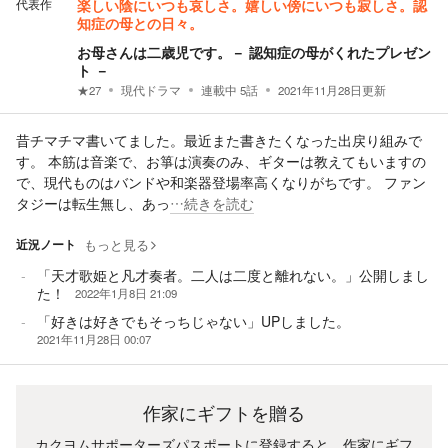
代表作
楽しい陰にいつも哀しさ。嬉しい傍にいつも寂しさ。認
知症の母との日々。
お母さんは二歳児です。－ 認知症の母がくれたプレゼン
ト －
★
27
現代ドラマ
連載中
5
話
2021年11月28日
更新
昔チマチマ書いてました。最近また書きたくなった出戻り組みで
す。 本筋は音楽で、お箏は演奏のみ、ギターは教えてもいますの
で、現代ものはバンドや和楽器登場率高くなりがちです。 ファン
タジーは転生無し、あっ
…続きを読む
近況ノート
もっと見る
「天才歌姫と凡才奏者。二人は二度と離れない。」公開しまし
た！
2022年1月8日 21:09
「好きは好きでもそっちじゃない」UPしました。
2021年11月28日 00:07
作家にギフトを贈る
カクヨムサポーターズパスポートに登録すると、作家にギフ