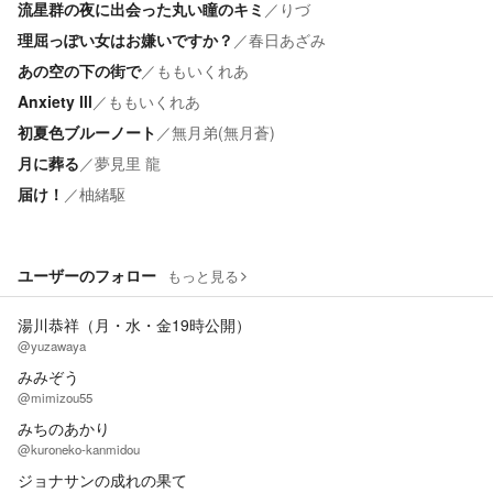
流星群の夜に出会った丸い瞳のキミ
／
りづ
理屈っぽい女はお嫌いですか？
／
春日あざみ
あの空の下の街で
／
ももいくれあ
Anxiety lll
／
ももいくれあ
初夏色ブルーノート
／
無月弟(無月蒼)
月に葬る
／
夢見里 龍
届け！
／
柚緒駆
ユーザーのフォロー
もっと見る
湯川恭祥（月・水・金19時公開）
@yuzawaya
みみぞう
@mimizou55
みちのあかり
@kuroneko-kanmidou
ジョナサンの成れの果て