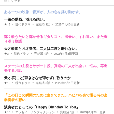
詳しく見る
ある一つの映像、音声が、人の心を揺り動かす。
一編の動画。溢れる想い。
★
13
現代ドラマ
完結済
1
話
2022年1月3日
更新
輝く歌うたいと輝かせるギタリスト。出会い、すれ違い、また寄
り添う物語
天才歌姫と凡才奏者。二人は二度と離れない。
★
3
現代ドラマ
完結済
1
話
2022年1月8日
更新
ステージの主役とサポート役。真逆の二人が出会い、悩み、再出
発するお話
天才箏(こと)弾きはなぜ弾かずに歌うのか
★
15
現代ドラマ
完結済
8
話
2022年2月1日
更新
「この日この瞬間のために生きてきた」ハピバを奏で贈る時の楽
器奏者の想い
演奏者にとっての『Happy Birthday To You』
★
10
エッセイ・ノンフィクション
完結済
1
話
2022年1月28日
更新