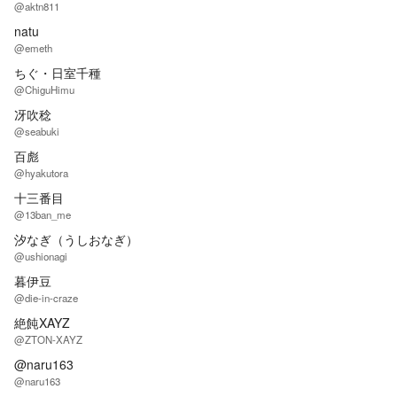
@aktn811
natu
@emeth
ちぐ・日室千種
@ChiguHimu
冴吹稔
@seabuki
百彪
@hyakutora
十三番目
@13ban_me
汐なぎ（うしおなぎ）
@ushionagi
暮伊豆
@die-in-craze
絶飩XAYZ
@ZTON-XAYZ
@naru163
@naru163