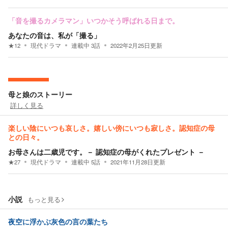
「音を撮るカメラマン」いつかそう呼ばれる日まで。
あなたの音は、私が「撮る」
★
12
現代ドラマ
連載中
3
話
2022年2月25日
更新
母と娘のストーリー
詳しく見る
楽しい陰にいつも哀しさ。嬉しい傍にいつも寂しさ。認知症の母
との日々。
お母さんは二歳児です。－ 認知症の母がくれたプレゼント －
★
27
現代ドラマ
連載中
5
話
2021年11月28日
更新
小説
もっと見る
夜空に浮かぶ灰色の言の葉たち