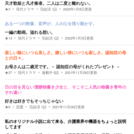
天才歌姫と凡才奏者。二人は二度と離れない。
★
3
現代ドラマ
完結済
1
話
2022年1月8日
更新
ある一つの映像、音声が、人の心を揺り動かす。
一編の動画。溢れる想い。
★
13
現代ドラマ
完結済
1
話
2022年1月3日
更新
楽しい陰にいつも哀しさ。嬉しい傍にいつも寂しさ。認知症の母
との日々。
お母さんは二歳児です。－ 認知症の母がくれたプレゼント －
★
27
現代ドラマ
連載中
5
話
2021年11月28日
更新
日の目を見ない潔癖物書き少女と、そこそこ人気の物書き青年の
すれ違い
好きは好きでもそっちじゃない
★
8
恋愛
完結済
1
話
2021年11月26日
更新
私のオリジナル小説に出て来る、介護業界や機器をちょっと説明
してます