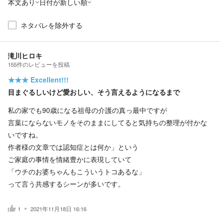
本文あり
日付が新しい順
ネタバレを除外する
滝川ヒロキ
155
件の
レビューを投稿
★★★
Excellent!!!
目まぐるしいけど愛おしい、そう言えるようになるまで
私の家でも90歳になる祖母の介護の真っ最中ですが
言葉にならないモノをそのままにしてると気持ちの整理が付かな
いですね。
作者様の文章では認知症とは何か」という
ご家庭の事情を情緒豊かに表現していて
「ウチのお婆ちゃんもこういうトコあるな」
って言う共感するシーンが多いです。
1
2021年11月18日 16:16