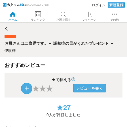
新規登録
ログイン
KADOKAWA Group
お母さんは二歳児です。－ 認知症の母がくれたプレゼント －
ホーム
ランキング
小説を探す
マイページ
その他
お母さんは二歳児です。－ 認知症の母がくれたプレゼント －
伊吹梓
おすすめレビュー
★で称える
★
★
★
レビューを書く
★
27
9
人が評価しました