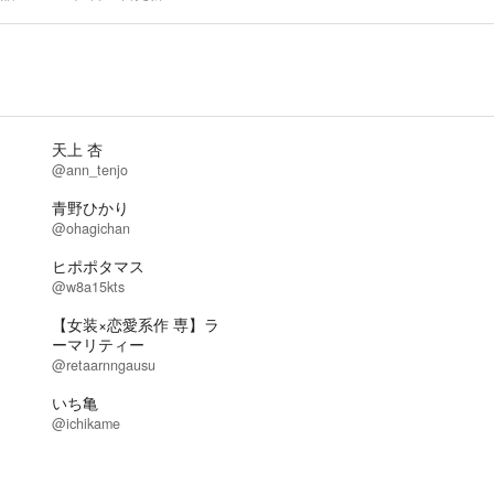
天上 杏
@ann_tenjo
青野ひかり
@ohagichan
ヒポポタマス
@w8a15kts
【女装×恋愛系作 専】ラ
ーマリティー
@retaarnngausu
いち亀
@ichikame