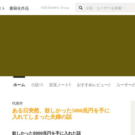
スト
書籍化作品
KADOKAWA Group
ホーム
小説
10
近況ノート
5
おすすめレビュー
2
ユーザー
代表作
ある日突然、欲しかった5000兆円を手に
入れてしまった夫婦の話
欲しかった5000兆円を手に入れた話