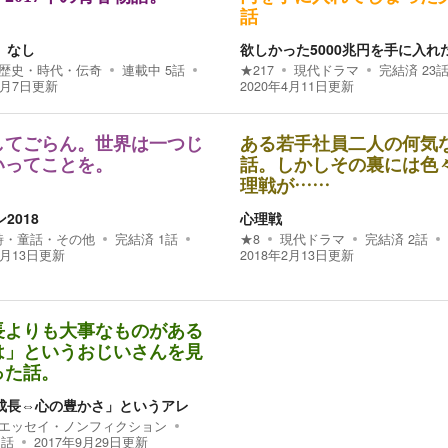
話
、なし
欲しかった5000兆円を手に入れ
歴史・時代・伝奇
連載中
5
話
★
217
現代ドラマ
完結済
23
8月7日
更新
2020年4月11日
更新
してごらん。世界は一つじ
ある若手社員二人の何気
いってことを。
話。しかしその裏には色
理戦が……
2018
心理戦
詩・童話・その他
完結済
1
話
★
8
現代ドラマ
完結済
2
話
4月13日
更新
2018年2月13日
更新
長よりも大事なものがある
は」というおじいさんを見
った話。
成長⇔心の豊かさ」というアレ
エッセイ・ノンフィクション
1
話
2017年9月29日
更新