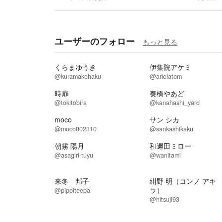
ユーザーのフォロー
もっと見る
くらまゆうき
伊集院アケミ
@kuramakohaku
@arielatom
時扉
奏橋やあど
@tokitobira
@kanahashi_yard
moco
サン シカ
@moco802310
@sankashikaku
朝霧 陽月
和邇田ミロー
@asagiri-tuyu
@wanitami
来冬 邦子
紺野 明（コンノ アキ
ラ）
@pippiteepa
@hitsuji93