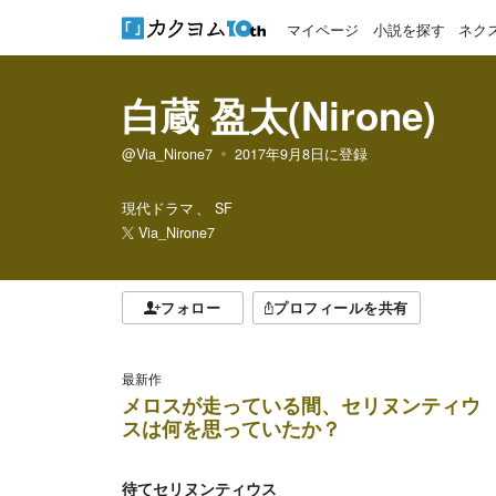
マイページ
小説を探す
ネク
白蔵 盈太(Nirone)
@Via_Nirone7
2017年9月8日
に登録
現代ドラマ
SF
Via_Nirone7
フォロー
プロフィールを共有
最新作
メロスが走っている間、セリヌンティウ
スは何を思っていたか？
待てセリヌンティウス