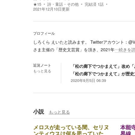
★
15
詩・童話・その他
完結済
1
話
2021年12月10日
更新
プロフィール
しろくら えいたと読みます。 Twitterアカウント：@Via_Niro
さま主催の「歴史文芸賞」を頂き、2021年
…続きを
近況ノート
「松の廊下でつかまえて」改め「あ
もっと見る
「松の廊下でつかまえて」が歴史
2020年9月5日 06:39
小説
もっと見る
メロスが走っている間、セリヌ
本能
ンティウスは何を思っていた
界線、