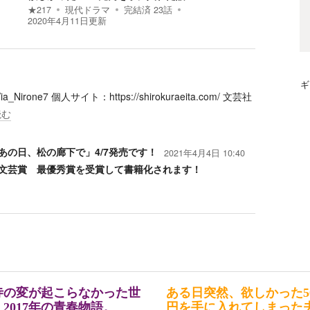
★
217
現代ドラマ
完結済
23
話
2020年4月11日
更新
ギ
ne7 個人サイト：https://shirokuraeita.com/ 文芸社
読む
の日、松の廊下で」4/7発売です！
2021年4月4日 10:40
文芸賞 最優秀賞を受賞して書籍化されます！
寺の変が起こらなかった世
ある日突然、欲しかった50
2017年の青春物語。
円を手に入れてしまった