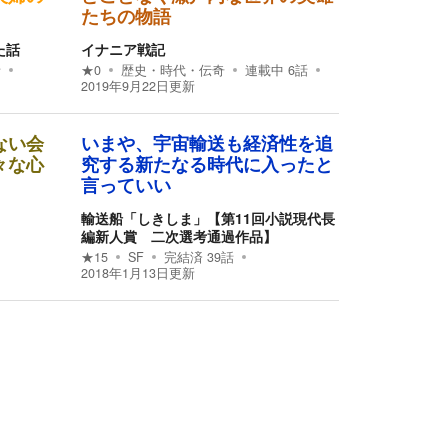
たちの物語
た話
イナニア戦記
話
★
0
歴史・時代・伝奇
連載中
6
話
2019年9月22日
更新
ない会
いまや、宇宙輸送も経済性を追
々な心
究する新たなる時代に入ったと
言っていい
輸送船「しきしま」【第11回小説現代長
編新人賞 二次選考通過作品】
★
15
SF
完結済
39
話
2018年1月13日
更新