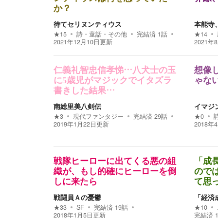
か？
待てセリヌンティウス
本能寺
★
15
詩・童話・その他
完結済
1
話
★
14
2021年12月10日
更新
2021年
仁義礼智忠信孝悌…八犬士の玉
想像
に5歳児がマジックでイタズラ
ゃな
書きした結果…
南総里美八剣伝
イマジン
★
3
現代ファンタジー
完結済
29
話
★
0
2019年1月22日
更新
2018年
戦隊ヒーローに出てくる悪の組
「成
織が、もし的確にヒーローを倒
ので
しに来たら
て思
戦闘員Ａの憂鬱
「経済
★
33
SF
完結済
19
話
★
10
2018年1月5日
更新
完結済