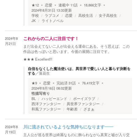
★
12
恋愛
連載中
11
話
18,866
文字
2024年8月31日 13:33
更新
学校
ラブコメ
恋愛
高校生活
女子高校生
JK
ライトノベル
2024年8
これからの二人に注目です！
月21日
まだ出会えてない二人が出会える運命にある。そう思えば、この
作品は色っぽいと思います。今後の展開に注目です。
★★★
Excellent!!!
自信をなくした魔法使いは、異世界で愛しい人と暮らす決断を
する
／
落花生
★
9
恋愛
完結済
31
話
76,419
文字
2024年9月16日 08:02
更新
性描写有り
BL
ハッピーエンド
ボーイズラブ
西洋ファンタジー
異世界ファンタジー
和風ファンタジー
年齢差
ざまぁ
2024年8
川に流されているような気持ちになります――
月19日
主人公が巡る世界は綺麗なものに飾られながら真実と嘘が入り交