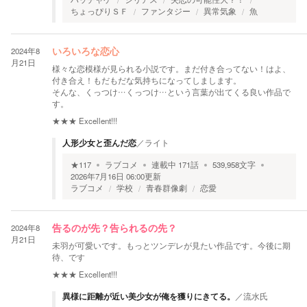
ちょっぴりＳＦ
ファンタジー
異常気象
魚
2024年8
いろいろな恋心
月21日
様々な恋模様が見られる小説です。まだ付き合ってない！はよ、
付き合え！もだもだな気持ちになってしまします。
そんな、くっつけ…くっつけ…という言葉が出てくる良い作品で
す。
★★★
Excellent!!!
人形少女と歪んだ恋
／
ライト
★
117
ラブコメ
連載中
171
話
539,958
文字
2026年7月16日 06:00
更新
ラブコメ
学校
青春群像劇
恋愛
2024年8
告るのが先？告られるの先？
月21日
未羽が可愛いです。もっとツンデレが見たい作品です。今後に期
待、です
★★★
Excellent!!!
異様に距離が近い美少女が俺を獲りにきてる。
／
流水氏