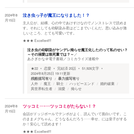
2024年8
泣き虫っ子が魔王になりました！？
月15日
主人公が、結構、心の中であけすけなのでノンストレスで読めま
す。それにしても幼馴染み君はどこまでいくんだ。思い込みが激
しいところ、とても可愛いです。
★★★
Excellent!!!
泣き虫の幼馴染がヤンデレ拗らせ魔王化したのって私のせい？
～その溺愛は致死量では？～
／
あさぎかな＠電子書籍／コミカライズ連載中
★
22
恋愛
完結済
20
話
51,926
文字
2024年8月25日 19:11
更新
残酷描写有り
暴力描写有り
人外
魔王
騎士
ハッピーエンド
婚約破棄
異世界転生者
溺愛
拗らせ
2024年8
ツッコミ…･…ツッコミがたらない！？
月15日
会話がドッジボールでテンポがよく、読んでいて面白いです。こ
のままメグちゃん、どうなるんだろう……幸せ、には皇子がする
か！安心して読めます！
★★★
Excellent!!!