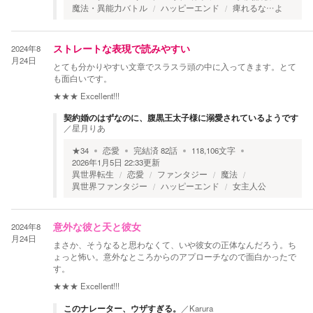
魔法・異能力バトル
ハッピーエンド
痺れるな…よ
2024年8
ストレートな表現で読みやすい
月24日
とても分かりやすい文章でスラスラ頭の中に入ってきます。とて
も面白いです。
★★★
Excellent!!!
契約婚のはずなのに、腹黒王太子様に溺愛されているようです
／
星月りあ
★
34
恋愛
完結済
82
話
118,106
文字
2026年1月5日 22:33
更新
異世界転生
恋愛
ファンタジー
魔法
異世界ファンタジー
ハッピーエンド
女主人公
2024年8
意外な彼と天と彼女
月24日
まさか、そうなると思わなくて、いや彼女の正体なんだろう。ち
ょっと怖い。意外なところからのアプローチなので面白かったで
す。
★★★
Excellent!!!
このナレーター、ウザすぎる。
／
Karura