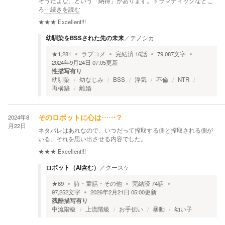
そうだよな、という「納得」があります。ドラマティックなとこ
ろ
…続きを読む
★★★
Excellent!!!
幼馴染をBSSされた先の未来
／
テノシカ
★
1,281
ラブコメ
完結済
16
話
79,087
文字
2024年9月24日 07:05
更新
性描写有り
幼馴染
幼なじみ
BSS
浮気
不倫
NTR
再構築
離婚
2024年8
そのロボットに心は……？
月22日
ネタバレはあれなので、いつだって搾取する側と搾取される側が
いる。それを思い出させる内容でした。
★★★
Excellent!!!
ロボット（AI含む）
／
クースケ
★
69
詩・童話・その他
完結済
74
話
97,252
文字
2026年2月21日 05:00
更新
残酷描写有り
中流階級
上流階級
お手伝い
暴動
幼い子