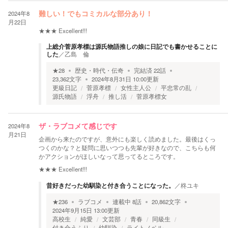
2024年8
難しい！でもコミカルな部分あり！
月22日
★★★
Excellent!!!
上総介菅原孝標は源氏物語推しの娘に日記でも書かせることに
した
／
乙島 倫
★
28
歴史・時代・伝奇
完結済
22
話
23,362
文字
2024年8月31日 10:00
更新
更級日記
菅原孝標
女性主人公
平忠常の乱
源氏物語
浮舟
推し活
菅原孝標女
2024年8
ザ・ラブコメて感じです
月21日
企画から来たのですが、意外にも楽しく読めました。最後はくっ
つくのかな？と疑問に思いつつも先輩が好きなので、こちらも何
かアクションがほしいなって思ってるところです。
★★★
Excellent!!!
昔好きだった幼馴染と付き合うことになった。
／
柊ユキ
★
236
ラブコメ
連載中
8
話
20,862
文字
2024年9月15日 13:00
更新
高校生
純愛
文芸部
青春
同級生
付き合うふり
幼馴染
ライトノベル