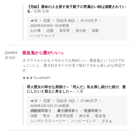
【完結】運命の人を探す皇子殿下の専属占い師は溺愛されてい
る
／
石岡 玉煌
★
39
恋愛
完結済
26
話
57,415
文字
2024年8月26日 19:05
更新
お仕事
恋愛
異世界
身分差
溺愛
ハッピーエンド
2024年8
吸血鬼から愛がいいっ
月15日
オズヴァルトがもう今からでも格好いい。吸血鬼というだけでか
っこいいし、妻大好きオーラが見て取れて今から楽しみな作品で
す。
★★★
Excellent!!!
罪人聖女の幸せな身請け～「死んだ」私を探し続けた彼が、妻
にしたいと迎えに来ました～
／
八重
★
26
恋愛
完結済
14
話
27,964
文字
2025年3月15日 21:06
更新
残酷描写有り
暴力描写有り
性描写有り
溺愛
聖女
異世界恋愛
身分差
吸血鬼
シンデレラストーリー
ハッピーエンド
ざまぁ