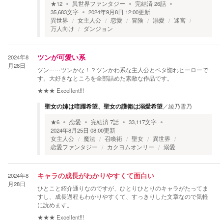
★
12
異世界ファンタジー
完結済
26
話
35,683
文字
2024年9月8日 12:00
更新
異世界
女主人公
恋愛
冒険
溺愛
迷宮
万人向け
ダンジョン
2024年8
ツンが可愛い系
月28日
ツン……ツンかな！？ツンかわ系な主人公とベタ惚れヒーローで
す。大好きなところを全部詰めた素敵な作品です。
★★★
Excellent!!!
聖女の姉は暗躍希望、聖女の護衛は溺愛希望
／
綾乃雪乃
★
6
恋愛
完結済
7
話
33,117
文字
2024年8月25日 08:00
更新
女主人公
魔法
召喚術
聖女
異世界
恋愛ファンタジー
カクヨムオンリー
溺愛
2024年8
キャラの成長がわかりやすくて面白い
月28日
ひとこと紹介通りなのですが、ひとりひとりのキャラがたってま
すし、成長過程もわかりやすくて、すっきりした文章なので気軽
に読めます。
★★★
Excellent!!!