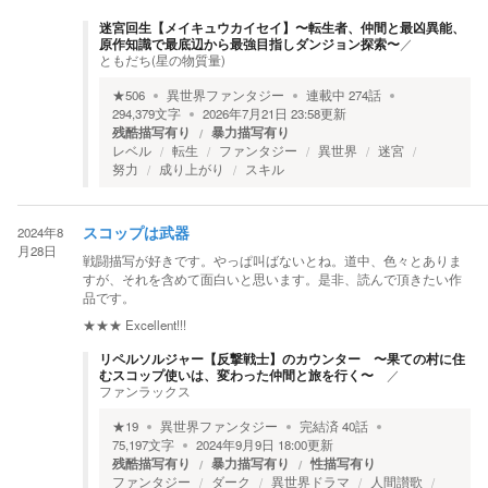
迷宮回生【メイキュウカイセイ】〜転生者、仲間と最凶異能、
原作知識で最底辺から最強目指しダンジョン探索〜
／
ともだち(星の物質量)
★
506
異世界ファンタジー
連載中
274
話
294,379
文字
2026年7月21日 23:58
更新
残酷描写有り
暴力描写有り
レベル
転生
ファンタジー
異世界
迷宮
努力
成り上がり
スキル
2024年8
スコップは武器
月28日
戦闘描写が好きです。やっぱ叫ばないとね。道中、色々とありま
すが、それを含めて面白いと思います。是非、読んで頂きたい作
品です。
★★★
Excellent!!!
リペルソルジャー【反撃戦士】のカウンター 〜果ての村に住
むスコップ使いは、変わった仲間と旅を行く〜
／
ファンラックス
★
19
異世界ファンタジー
完結済
40
話
75,197
文字
2024年9月9日 18:00
更新
残酷描写有り
暴力描写有り
性描写有り
ファンタジー
ダーク
異世界ドラマ
人間讃歌