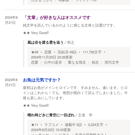
2024年8
「文章」が好きな人はオススメです
月21日
純文学を読んでいるかのように感じる文体と話運びです。
★★
Very Good!!
風は谷を渡る雲を追う
／
和之
★
69
恋愛
完結済
49
話
111,792
文字
2024年11月20日 22:26
更新
恋愛
心中の是非
重なる情念
怨念
現代文学
2024年8
お魚は元気ですか？
月21日
最初はお魚がメインヒロインです、すみません。違います。ヒロ
インはこれから！でも、発想が面白くて読んでしまいました。今
後も楽しみにしています。
★★
Very Good!!
晴れ時どきに青空に一目ぼれ
／
主道 学
★
11
ラブコメ
連載中
5
話
3,224
文字
2024年8月23日 15:03
更新
ハッチャケ
シリアス
失恋の可能性大？！