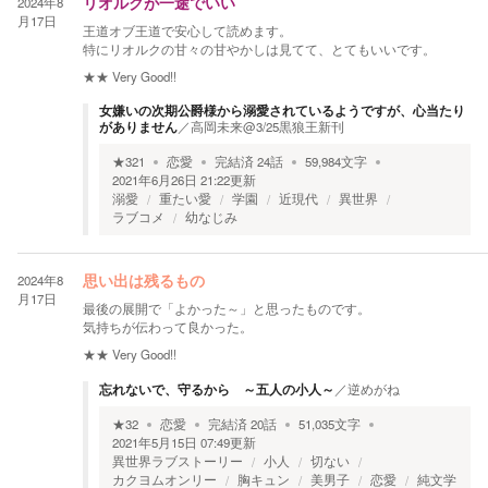
2024年8
リオルクが一途でいい
月17日
王道オブ王道で安心して読めます。
特にリオルクの甘々の甘やかしは見てて、とてもいいです。
★★
Very Good!!
女嫌いの次期公爵様から溺愛されているようですが、心当たり
がありません
／
高岡未来@3/25黒狼王新刊
★
321
恋愛
完結済
24
話
59,984
文字
2021年6月26日 21:22
更新
溺愛
重たい愛
学園
近現代
異世界
ラブコメ
幼なじみ
2024年8
思い出は残るもの
月17日
最後の展開で「よかった～」と思ったものです。
気持ちが伝わって良かった。
★★
Very Good!!
忘れないで、守るから ～五人の小人～
／
逆めがね
★
32
恋愛
完結済
20
話
51,035
文字
2021年5月15日 07:49
更新
異世界ラブストーリー
小人
切ない
カクヨムオンリー
胸キュン
美男子
恋愛
純文学