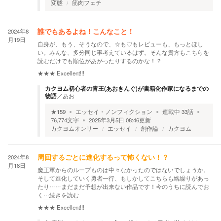
変態
筋肉フェチ
2024年8
誰でもあるよね！こんなこと！
月19日
自身が、もう、そうなので、☆も♡もレビューも、もっとほし
い。みんな、多分同じ事考えているはず。そんな貴方もこちらを
読むだけでも順位があがったりするのかな！？
★★★
Excellent!!!
カクヨム初心者の青王(あおきんぐ)が書籍化作家になるまでの
物語
／
あお
★
159
エッセイ・ノンフィクション
連載中
33
話
76,774
文字
2025年3月5日 08:46
更新
カクヨムオンリー
エッセイ
創作論
カクヨム
2024年8
周回するごとに進化するって怖くない！？
月18日
魔王軍からのループものは中々なかったのではないでしょうか。
そして進化していく勇者一行、もしかしてこちらも絡繰りがあっ
たり……まだまだ予想が出来ない作品です！今のうちに読んでお
く
…続きを読む
★★★
Excellent!!!