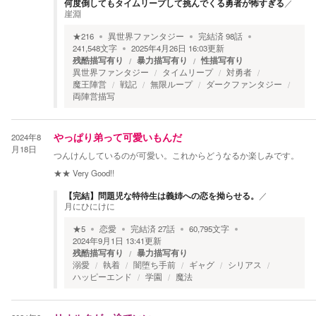
何度倒してもタイムリープして挑んでくる勇者が怖すぎる
／
崖淵
★
216
異世界ファンタジー
完結済
98
話
241,548
文字
2025年4月26日 16:03
更新
残酷描写有り
暴力描写有り
性描写有り
異世界ファンタジー
タイムリープ
対勇者
魔王陣営
戦記
無限ループ
ダークファンタジー
両陣営描写
2024年8
やっぱり弟って可愛いもんだ
月18日
つんけんしているのが可愛い。これからどうなるか楽しみです。
★★
Very Good!!
【完結】問題児な特待生は義姉への恋を拗らせる。
／
月にひにけに
★
5
恋愛
完結済
27
話
60,795
文字
2024年9月1日 13:41
更新
残酷描写有り
暴力描写有り
溺愛
執着
闇堕ち手前
ギャグ
シリアス
ハッピーエンド
学園
魔法