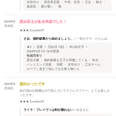
女性向け
異世界恋愛
中世、近世
王女
騎士
修道院
愛が重い
毒
2024年8
読み応えがある作品でした！
月29日
★★★
Excellent!!!
さあ、婚約破棄から始めましょう。
／
一花カナウ・ただふみ
★
5
恋愛
完結済
13
話
55,290
文字
2024年9月1日 18:00
更新
性描写有り
悪役令嬢
婚約破棄を王子が邪魔してくる
転生
バッドエンド回避
溺愛
女性向け
乙女ゲーム
ループし過ぎて病んでる主要人物たち
2024年8
面白かったです
月29日
話の流れが綺麗なので読んでいてストレスフリー。とても楽しか
ったです。
★★★
Excellent!!!
ライラ・ブレイヴィは剣が握れない
／
ゆきさん