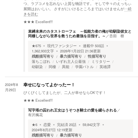
つ、ラブコメを忘れない上質な物語です。 そして中々のえっちぃ
展開はおいしい。 さすがにいけるところまではいけませんが
…続
きを読む
★★★
Excellent!!!
束縛未来のカタストローフェ ～低能力者の俺が幼馴染彼女と
同棲しながら世界を救うため最強を目指す。～
／
𠮷田 樹
★
675
現代ファンタジー
連載中
503
話
1,362,933
文字
2026年1月22日 21:36
更新
残酷描写有り
暴力描写有り
性描写有り
落ちこぼれ
いずれ主人公最強
ミリタリー
幼馴染
同棲
異能
学園バトル
英雄譚
2024年8
幸せになってよかったー！
月29日
びくびくしてましたが、二人が幸せならOKです！
★★★
Excellent!!!
写字塔の囚われ王女はうそつき騎士の愛を綴らされる
／
有沢楓花
★
6
恋愛
完結済
20
話
59,842
文字
2024年8月27日 12:19
更新
残酷描写有り
暴力描写有り