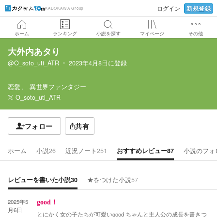
新規登録
ログイン
KADOKAWA Group
ホーム
ランキング
小説を探す
マイページ
その他
大外内あタり
@O_soto_uti_ATR
2023年4月8日
に登録
恋愛
異世界ファンタジー
O_soto_uti_ATR
フォロー
共有
ホーム
小説
26
近況ノート
251
おすすめレビュー
87
小説のフォ
レビューを書いた小説
30
★をつけた小説
57
2025年5
good！
月6日
とにかく女の子たちが可愛いgood ちゃんと主人公の成長を書きつ