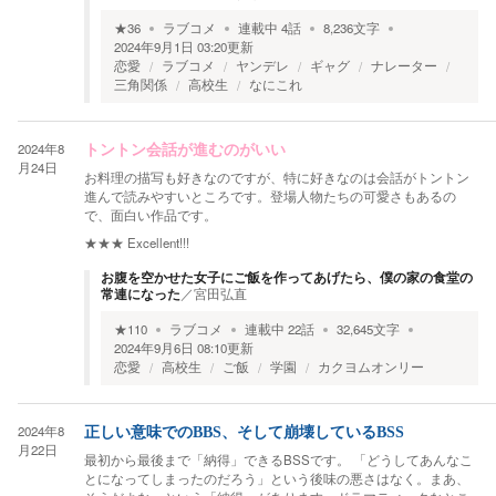
★
36
ラブコメ
連載中
4
話
8,236
文字
2024年9月1日 03:20
更新
恋愛
ラブコメ
ヤンデレ
ギャグ
ナレーター
三角関係
高校生
なにこれ
2024年8
トントン会話が進むのがいい
月24日
お料理の描写も好きなのですが、特に好きなのは会話がトントン
進んで読みやすいところです。登場人物たちの可愛さもあるの
で、面白い作品です。
★★★
Excellent!!!
お腹を空かせた女子にご飯を作ってあげたら、僕の家の食堂の
常連になった
／
宮田弘直
★
110
ラブコメ
連載中
22
話
32,645
文字
2024年9月6日 08:10
更新
恋愛
高校生
ご飯
学園
カクヨムオンリー
2024年8
正しい意味でのBBS、そして崩壊しているBSS
月22日
最初から最後まで「納得」できるBSSです。 「どうしてあんなこ
とになってしまったのだろう」という後味の悪さはなく。まあ、