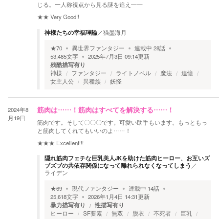
じる。一人称視点から見る謎を追え――
★★
Very Good!!
神様たちの幸福理論
／
猫墨海月
★
70
異世界ファンタジー
連載中
28
話
53,485
文字
2025年7月3日 09:14
更新
残酷描写有り
神様
ファンタジー
ライトノベル
魔法
追憶
女主人公
異種族
妖怪
2024年8
筋肉は……！筋肉はすべてを解決する……！
月19日
筋肉です。そして〇〇〇です。可愛い助手もいます。もっともっ
と筋肉してくれてもいいのよ……！
★★★
Excellent!!!
隠れ筋肉フェチな巨乳美人JKを助けた筋肉ヒーロー、お互いズ
ブズブの共依存関係になって離れられなくなってしまう
／
ライデン
★
69
現代ファンタジー
連載中
14
話
25,618
文字
2026年1月4日 14:31
更新
暴力描写有り
性描写有り
ヒーロー
SF要素
無双
脱衣
不死者
巨乳