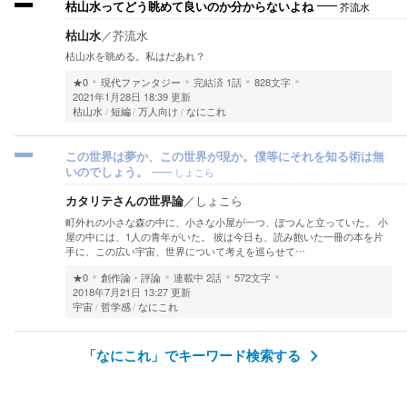
芥流水
枯山水ってどう眺めて良いのか分からないよね
枯山水
／
芥流水
枯山水を眺める。私はだあれ？
★0
現代ファンタジー
完結済
1話
828文字
2021年1月28日 18:39 更新
枯山水
短編
万人向け
なにこれ
この世界は夢か、この世界が現か。僕等にそれを知る術は無
しょこら
いのでしょう。
カタリテさんの世界論
／
しょこら
町外れの小さな森の中に、小さな小屋が一つ、ぽつんと立っていた。 小
屋の中には、1人の青年がいた。 彼は今日も、読み飽いた一冊の本を片
手に、この広い宇宙、世界について考えを巡らせて…
★0
創作論・評論
連載中
2話
572文字
2018年7月21日 13:27 更新
宇宙
哲学感
なにこれ
「なにこれ」でキーワード検索する