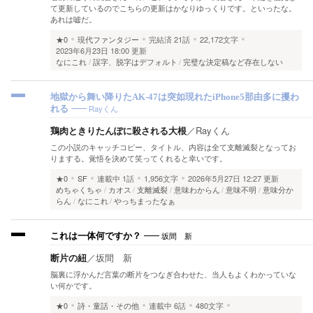
て更新しているのでこちらの更新はかなりゆっくりです。といったな。
あれは嘘だ。
★0
現代ファンタジー
完結済
21話
22,172文字
2023年6月23日 18:00 更新
なにこれ
誤字、脱字はデフォルト
完璧な決定稿など存在しない
地獄から舞い降りたAK-47は突如現れたiPhone5那由多に攫わ
Rayくん
れる
鶏肉ときりたんぽに殺される大根
／
Rayくん
この小説のキャッチコピー、タイトル、内容は全て支離滅裂となってお
りまする。覚悟を決めて笑ってくれると幸いです。
★0
SF
連載中
1話
1,956文字
2026年5月27日 12:27 更新
めちゃくちゃ
カオス
支離滅裂
意味わからん
意味不明
意味分か
らん
なにこれ
やっちまったなぁ
坂間 新
これは一体何ですか？
断片の紐
／
坂間 新
脳裏に浮かんだ言葉の断片をつなぎ合わせた、当人もよくわかっていな
い何かです。
★0
詩・童話・その他
連載中
6話
480文字