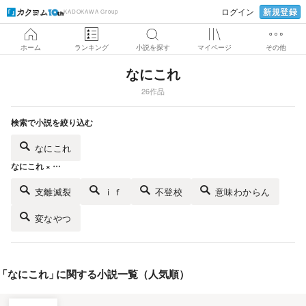
新規登録
ログイン
KADOKAWA Group
ホーム
ランキング
小説を探す
マイページ
その他
なにこれ
26作品
検索で小説を絞り込む
なにこれ
なにこれ × …
支離滅裂
ｉｆ
不登校
意味わからん
変なやつ
「
なにこれ
」
に関する小説一覧（人気順）