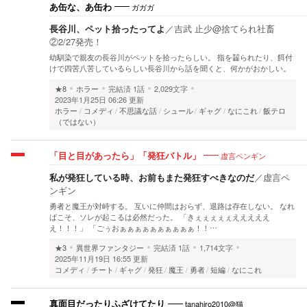
ガガガ
あ缶な、あ缶わ
長谷川、ペット拾ったってよ
／
吉武 止少@捨てられ社畜
②2/27発売！
幼馴染で親友の長谷川がペットを拾ったらしい。 指を齧られたり、餌付
けで四苦八苦しているらしい長谷川から話を聞くと、何かがおかしい。
★8
ホラー
完結済
1話
2,029文字
2023年1月25日 06:26 更新
ホラー
コメディ
不思議な話
シュール
ギャグ
なにこれ
飯テロ
（ではない）
虚言ペンギン
「目と目があったら」「発狂バトル」
私が発狂している時、お前もまた発狂すべきなのだ
／
虚言ペ
ンギン
勇者と魔王が対峙する。 互いに仲間はおらず、退路は存在しない。 なれ
ばこそ、ソレが起こるは必然だった。 「きぇぇぇぇぇえええええ
え！！！」 「ごぅおぁぁぁぁぁぁぁぁぁぁ！！…
★3
異世界ファンタジー
完結済
1話
1,714文字
2025年11月19日 16:55 更新
コメディ
チート
ギャグ
発狂
魔王
勇者
短編
なにこれ
tanahiro2010@猫
真面目だったりふざけてたり