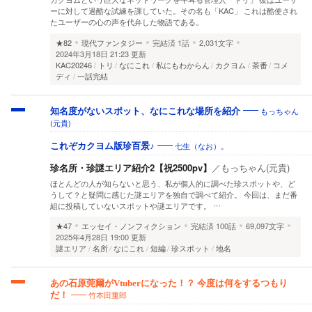
ーに対して過酷な試練を課していた。その名も「KAC」 これは酷使され
たユーザーの心の声を代弁した物語である。
★82
現代ファンタジー
完結済
1話
2,031文字
2024年3月18日 21:23 更新
KAC20246
トリ
なにこれ
私にもわからん
カクヨム
茶番
コメ
ディ
一話完結
もっちゃん
知名度がないスポット、なにこれな場所を紹介
(元貴)
七生（なお）。
これぞカクヨム版珍百景♪
珍名所・珍謎エリア紹介2【祝2500pv】
／
もっちゃん(元貴)
ほとんどの人が知らないと思う、私が個人的に調べた珍スポットや、ど
うして？と疑問に感じた謎エリアを独自で調べて紹介。 今回は、まだ番
組に投稿していないスポットや謎エリアです。 …
★47
エッセイ・ノンフィクション
完結済
100話
69,097文字
2025年4月28日 19:00 更新
謎エリア
名所
なにこれ
短編
珍スポット
地名
あの石原莞爾がVtuberになった！？ 今度は何をするつもり
竹本田重郎
だ！