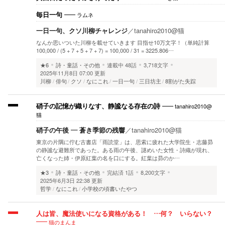
ラムネ
毎日一句
一日一句、クソ川柳チャレンジ
／
tanahiro2010@猫
なんか思いついた川柳を載せていきます 目指せ10万文字！（単純計算
100,000 / (5 + 7 + 5 + 7 + 7) = 100,000 / 31 = 3225.806…
★6
詩・童話・その他
連載中
48話
3,718文字
2025年11月8日 07:00 更新
川柳
俳句
クソ
なにこれ
一日一句
三日坊主
8割がた失踪
tanahiro2010@
硝子の記憶が織りなす、静謐なる存在の詩
猫
硝子の午後 ― 蒼き季節の残響
／
tanahiro2010@猫
東京の片隅に佇む古書店「雨読堂」は、思索に疲れた大学院生・志藤昴
の静謐な避難所であった。ある雨の午後、謎めいた女性・詩織が現れ、
亡くなった姉・伊原紅葉の名を口にする。紅葉は昴のか…
★3
詩・童話・その他
完結済
1話
8,200文字
2025年6月3日 22:38 更新
哲学
なにこれ
小学校の頃書いたやつ
人は皆、魔法使いになる資格がある！ …何？ いらない？
猫のまんま