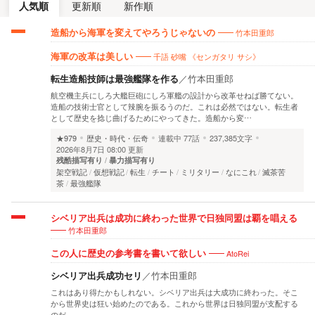
人気順
更新順
新作順
竹本田重郎
造船から海軍を変えてやろうじゃないの
千語 砂嘴 《センガタリ サシ》
海軍の改革は美しい
転生造船技師は最強艦隊を作る
／
竹本田重郎
航空機主兵にしろ大艦巨砲にしろ軍艦の設計から改革せねば勝てない。
造船の技術士官として辣腕を振るうのだ。これは必然ではない。転生者
として歴史を捻じ曲げるためにやってきた。造船から変…
★979
歴史・時代・伝奇
連載中
77話
237,385文字
2026年8月7日 08:00 更新
残酷描写有り
暴力描写有り
架空戦記
仮想戦記
転生
チート
ミリタリー
なにこれ
滅茶苦
茶
最強艦隊
シベリア出兵は成功に終わった世界で日独同盟は覇を唱える
竹本田重郎
AtoRei
この人に歴史の参考書を書いて欲しい
シベリア出兵成功セリ
／
竹本田重郎
これはあり得たかもしれない。シベリア出兵は大成功に終わった。そこ
から世界史は狂い始めたのである。これから世界は日独同盟が支配する
のだ。