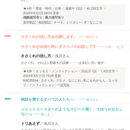
★140
歴史・時代・伝奇
連載中
13話
40,235文字
2026年8月2日 08:00 更新
残酷描写有り
暴力描写有り
架空戦記
仮想戦記
チート
ミリタリー
IF
なにこれ
浅川さん
ささくれの治し方を伝授します。
小烏 つむぎ
ささくれが出来た時にオススメのお話しです
ささくれの治し方
／
浅川さん
ささくれ。それは人類最大の試練………は流石に言い過ぎ。
★126
エッセイ・ノンフィクション
完結済
1話
1,423文字
2024年3月11日 19:28 更新
KAC20244
ささくれ
グルメ
なにこれ
私にもわからん
エッセ
イ
ノンフィクション
一話完結
浅川さん
物語を愛するすべての人たちへ…
ジェットコースターのようなスピード感！ てゆうかおもし
西しまこ
ろいっ
トリあえず
／
浅川さん
カクヨムという巨大なネットワークを牛耳る管理人「トリ」 彼はユーザ