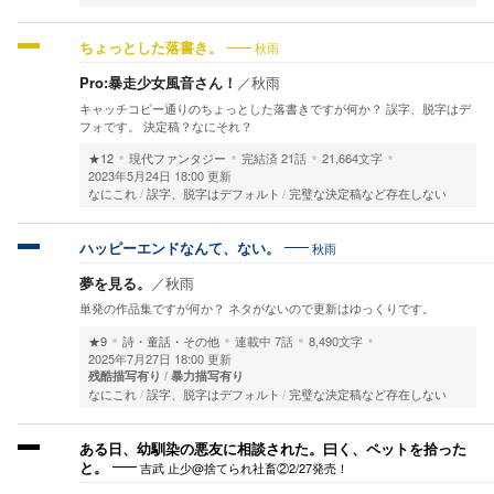
秋雨
ちょっとした落書き。
Pro:暴走少女風音さん！
／
秋雨
キャッチコピー通りのちょっとした落書きですが何か？ 誤字、脱字はデ
フォです。 決定稿？なにそれ？
★12
現代ファンタジー
完結済
21話
21,664文字
2023年5月24日 18:00 更新
なにこれ
誤字、脱字はデフォルト
完璧な決定稿など存在しない
秋雨
ハッピーエンドなんて、ない。
夢を見る。
／
秋雨
単発の作品集ですが何か？ ネタがないので更新はゆっくりです。
★9
詩・童話・その他
連載中
7話
8,490文字
2025年7月27日 18:00 更新
残酷描写有り
暴力描写有り
なにこれ
誤字、脱字はデフォルト
完璧な決定稿など存在しない
ある日、幼馴染の悪友に相談された。曰く、ペットを拾った
吉武 止少@捨てられ社畜②2/27発売！
と。