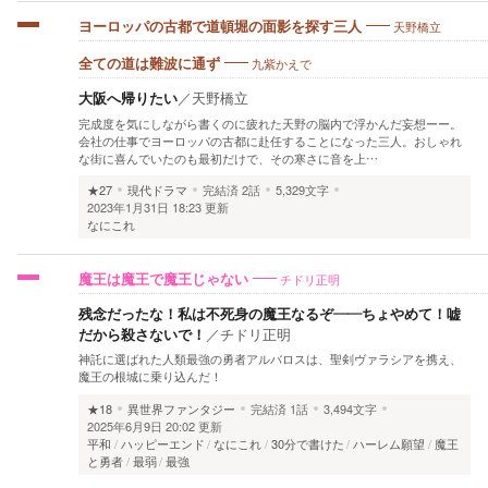
天野橋立
ヨーロッパの古都で道頓堀の面影を探す三人
九紫かえで
全ての道は難波に通ず
大阪へ帰りたい
／
天野橋立
完成度を気にしながら書くのに疲れた天野の脳内で浮かんだ妄想ーー。
会社の仕事でヨーロッパの古都に赴任することになった三人。おしゃれ
な街に喜んでいたのも最初だけで、その寒さに音を上…
★27
現代ドラマ
完結済
2話
5,329文字
2023年1月31日 18:23 更新
なにこれ
チドリ正明
魔王は魔王で魔王じゃない
残念だったな！私は不死身の魔王なるぞ——ちょやめて！嘘
だから殺さないで！
／
チドリ正明
神託に選ばれた人類最強の勇者アルバロスは、聖剣ヴァラシアを携え、
魔王の根城に乗り込んだ！
★18
異世界ファンタジー
完結済
1話
3,494文字
2025年6月9日 20:02 更新
平和
ハッピーエンド
なにこれ
30分で書けた
ハーレム願望
魔王
と勇者
最弱
最強