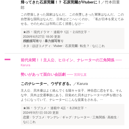
帰ってきた石原莞爾！？ 石原莞爾がVtuberに！
／
竹本田重
郎
この堕落しきった国家はなんだ。 この失墜しきった軍隊はなんだ。 この
自堕落な国民はなんだ。 日本はどこへいくのか。 「私が日本を変えてみ
せる。そのためには市民に広く浸透しなけ…
★25
現代ドラマ
連載中
1話
2,025文字
2026年6月27日 18:00 更新
残酷描写有り
暴力描写有り
ネタ
ほぼコメディ
Vtuber
石原莞爾
転生？
なにこれ
前代未聞！！主人公、ヒロイン、ナレーターの三角関係
Karura
宮田弘直
勢いがあって面白い会話劇
このナレーター、ウザすぎる。
／
Karura
主人公、貝木優はよく絡んでくる陽キャ女子、神谷恋に恋をする。そん
な中、貝木は交通事故にあう。目覚めた貝木はナレーターの声を聴ける
ようになっていて、ナレーターにこんな提案をされる。…
★36
ラブコメ
連載中
4話
8,236文字
2024年9月1日 03:20 更新
恋愛
ラブコメ
ヤンデレ
ギャグ
ナレーター
三角関係
高校生
なにこれ