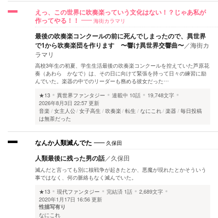
えっ、この世界に吹奏楽っていう文化はない！？じゃあ私が
海街カラマリ
作ってやる！！
最後の吹奏楽コンクールの前に死んでしまったので、異世界
で1から吹奏楽団を作ります 〜響け異世界交響曲〜
／
海街カ
ラマリ
高校3年生の初夏、学生生活最後の吹奏楽コンクールを控えていた芦原花
奏（あわら かなで）は、その日に向けて緊張を持って日々の練習に励
んでいた。楽器の中でのリーダーも務める彼女だった…
★13
異世界ファンタジー
連載中
10話
19,748文字
2026年8月3日 22:57 更新
音楽
女主人公
女子高生
吹奏楽
転生
なにこれ
楽器
毎日投稿
は無茶だった
久保田
なんか人類滅んでた
人類最後に残った男の話
／
久保田
滅んだと言っても別に核戦争が起きたとか、悪魔が現れたとかそういう
事ではなく、何の脈絡もなく滅んでいた。
★13
現代ファンタジー
完結済
1話
2,689文字
2020年1月17日 16:56 更新
性描写有り
なにこれ