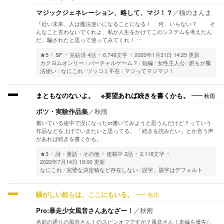
マジックジェネレーション、略して、マジ！？
／
猫のまんま
『近い未来、人は魔法使いになることになる！ 何、いらない？ そ
んなこと言わないでくれよ、私が人生をかけてこのシステムを考えたん
だ。騙されたと思って使ってみてくれ！ …
★5
SF
完結済
4話
6,748文字
2020年1月31日 14:25 更新
カクヨムオンリー
バーチャルゲーム？
短編
女性主人公
誰もが魔
法使い
なにこれ
ツッコミ不在
マジってマジマジ！
秋雨
まともなのないよ。 ※要望あれば続きを書くかも。
ボツ・実験作品集
／
秋雨
書いている途中で没になったor書いてみようと思うんだけど？っていう
作品などを上げていきたいと思ってる。 「続きを読みたい」とか言う声
があれば続きを書くかも。
★3
詩・童話・その他
連載中
2話
2,118文字
2022年7月14日 18:00 更新
なにこれ
完璧な決定稿など存在しない
誤字、脱字はデフォルト
秋雨
騒がしい奴らは、ここにもいる。
Pro:暴走少女風音さんあなざー！
／
秋雨
名前の通りの風音さん！のスピンオフですが？風音さん！本編を優先し