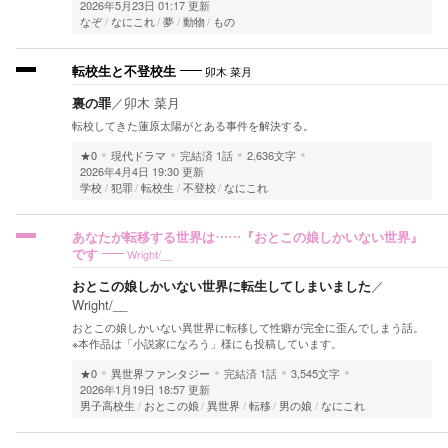
2026年5月23日 01:17 更新
なぞ
なにこれ
夢
動物
もの
卯木 菜月
転校生と不登校生
裏の罪
／
卯木 菜月
転校してきた蓮原太陽がとある事件を解決する。
★0
現代ドラマ
完結済
1話
2,636文字
2026年4月4日 19:30 更新
学校
犯罪
転校生
不登校
なにこれ
あなたが転移する世界は……『おとこの娘しかいない世界』
Wright/__
です
おとこの娘しかいない世界に転生してしまいました
／
Wright/__
おとこの娘しかいない異世界に転移して性癖が完全に歪んでしまう話。
※本作品は「小説家になろう」様にも投稿しています。
★0
異世界ファンタジー
完結済
1話
3,545文字
2026年1月19日 18:57 更新
男子高校生
おとこの娘
異世界
転移
男の娘
なにこれ