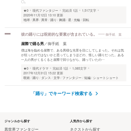
〇。
★0
現代ファンタジー
完結済
1話
1,517文字
2020年11月12日 13:10 更新
地球
異界
異常
踊り
舞踊
星
光輪
回転
御手紙 葉
彼の踊りには呪術的な要素が含まれている。
崖際で踊る男
／
御手紙 葉
僕は海を臨める崖際で、ある異様な光景を目にしてしまった。それは気
が狂ったのではないかと思ってしまうほどの、怪しい踊りだった。ある
一人の男がくるくると崖際で回りながら、踊っていたの…
★0
現代ドラマ
完結済
1話
1,085文字
2017年12月31日 15:22 更新
呪術
踊り
ダンス
文学
ファンタジー
短編
ショートショート
「踊り」でキーワード検索する
ジャンルから探す
人気作から探す
異世界ファンタジー
ネクストから探す