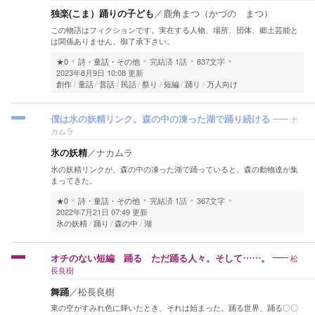
独楽(こま）踊りの子ども
／
鹿角まつ（かづの まつ）
この物語はフィクションです。実在する人物、場所、団体、郷土芸能と
は関係ありません。御了承下さい。
★0
詩・童話・その他
完結済
1話
837文字
2023年8月9日 10:08 更新
創作
童話
昔話
民話
祭り
短編
踊り
万人向け
ナ
僕は氷の妖精リンク。森の中の凍った湖で踊り続ける
カムラ
氷の妖精
／
ナカムラ
氷の妖精リンクが、森の中の凍った湖で踊っていると、森の動物達が集
まってきた。
★0
詩・童話・その他
完結済
1話
367文字
2022年7月21日 07:49 更新
氷の妖精
踊り
森の中
湖
松
オチのない短編 踊る ただ踊る人々。そして……。
長良樹
舞踊
／
松長良樹
東の空がすみれ色に輝いたとき、それは始まった。踊る世界、踊る〇〇