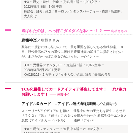
★3
歴史・時代・伝奇
完結済
1話
1,001文字
2022年8月16日 18:00 更新
舞踏会
踊り
諦念
ヨーロッパ
ダンスパーティー
貴族
急展開
大人向け
鳥柄ささみ
選ばれたのは、へっぽこダメダメな私……！？
豊穣神楽
／
鳥柄ささみ
数年に一度行われる祭りの中で、最も重要な催しである豊穣神楽。 今
回、歴代最高の巫女の退位に捧げる豊穣神楽の踊り手に指名されたの
が、まさかのへっぽこ巫女の私だった。 ※イベント…
★3
異世界ファンタジー
完結済
1話
3,377文字
2020年3月2日 23:04 更新
KAC20202
ネガティブ
女主人公
短編
踊り
最高の祭り
TCG化目指してカードアイディア募集してます！ ぜひ協力
佐藤ゆう
お願いします！
アイドル&カード −アイドル達の熱戦舞奏−
／
佐藤ゆう
ストーリー&アイディアのお願い 世界中の女の子たちを夢中にさせる
『ＴＣＧ』『歌』『踊り』この３つを組み合わせた 新感覚複合エンタメ
競技【アイドルカードバトル】――通称『アイバ…
★0
現代ファンタジー
連載中
6話
21,462文字