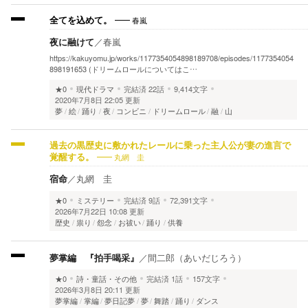
春嵐
全てを込めて。
夜に融けて
／
春嵐
https://kakuyomu.jp/works/1177354054898189708/episodes/1177354054
898191653 (ドリームロールについてはこ…
★0
現代ドラマ
完結済
22話
9,414文字
2020年7月8日 22:05 更新
夢
絵
踊り
夜
コンビニ
ドリームロール
融
山
過去の黒歴史に敷かれたレールに乗った主人公が妻の進言で
丸網 圭
覚醒する。
宿命
／
丸網 圭
★0
ミステリー
完結済
9話
72,391文字
2026年7月22日 10:08 更新
歴史
祟り
怨念
お祓い
踊り
供養
夢掌編 『拍手喝采』
／
間二郎（あいだじろう）
★0
詩・童話・その他
完結済
1話
157文字
2026年3月8日 20:11 更新
夢掌編
掌編
夢日記夢
夢
舞踏
踊り
ダンス