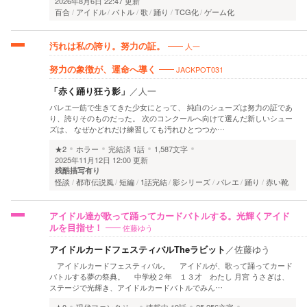
2026年8月6日 22:47 更新
百合
アイドル
バトル
歌
踊り
TCG化
ゲーム化
人一
汚れは私の誇り。努力の証。
JACKPOT031
努力の象徴が、運命へ導く
「赤く踊り狂う影」
／
人一
バレエ一筋で生きてきた少女にとって、 純白のシューズは努力の証であ
り、誇りそのものだった。 次のコンクールへ向けて選んだ新しいシュー
ズは、 なぜかどれだけ練習しても汚れひとつつか…
★2
ホラー
完結済
1話
1,587文字
2025年11月12日 12:00 更新
残酷描写有り
怪談
都市伝説風
短編
1話完結
影シリーズ
バレエ
踊り
赤い靴
アイドル達が歌って踊ってカードバトルする。光輝くアイド
佐藤ゆう
ルを目指せ！
アイドルカードフェスティバルTheラビット
／
佐藤ゆう
アイドルカードフェスティバル。 アイドルが、歌って踊ってカード
バトルする夢の祭典。 中学校２年 １３才 わたし 月宮 うさぎは、
ステージで光輝き、アイドルカードバトルでみん…
★0
現代ファンタジー
連載中
19話
25,256文字