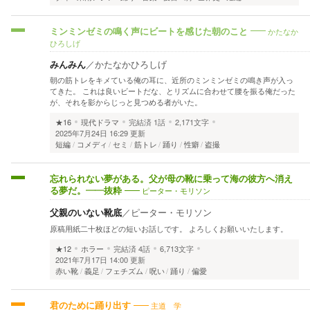
かたなか
ミンミンゼミの鳴く声にビートを感じた朝のこと
ひろしげ
みんみん
／
かたなかひろしげ
朝の筋トレをキメている俺の耳に、近所のミンミンゼミの鳴き声が入っ
てきた。 これは良いビートだな、とリズムに合わせて腰を振る俺だった
が、それを影からじっと見つめる者がいた。
★16
現代ドラマ
完結済
1話
2,171文字
2025年7月24日 16:29 更新
短編
コメディ
セミ
筋トレ
踊り
性癖
盗撮
忘れられない夢がある。父が母の靴に乗って海の彼方へ消え
ピーター・モリソン
る夢だ。――抜粋
父親のいない靴底
／
ピーター・モリソン
原稿用紙二十枚ほどの短いお話しです。 よろしくお願いいたします。
★12
ホラー
完結済
4話
6,713文字
2021年7月17日 14:00 更新
赤い靴
義足
フェチズム
呪い
踊り
偏愛
主道 学
君のために踊り出す