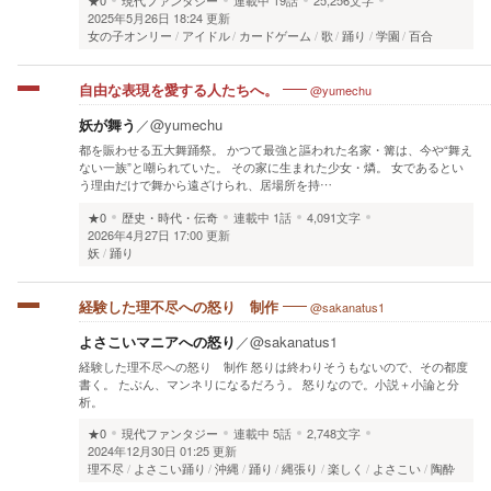
2025年5月26日 18:24 更新
女の子オンリー
アイドル
カードゲーム
歌
踊り
学園
百合
@yumechu
自由な表現を愛する人たちへ。
妖が舞う
／
@yumechu
都を賑わせる五大舞踊祭。 かつて最強と謳われた名家・篝は、今や“舞え
ない一族”と嘲られていた。 その家に生まれた少女・燐。 女であるとい
う理由だけで舞から遠ざけられ、居場所を持…
★0
歴史・時代・伝奇
連載中
1話
4,091文字
2026年4月27日 17:00 更新
妖
踊り
@sakanatus1
経験した理不尽への怒り 制作
よさこいマニアへの怒り
／
@sakanatus1
経験した理不尽への怒り 制作 怒りは終わりそうもないので、その都度
書く。 たぶん、マンネリになるだろう。 怒りなので。小説＋小論と分
析。
★0
現代ファンタジー
連載中
5話
2,748文字
2024年12月30日 01:25 更新
理不尽
よさこい踊り
沖縄
踊り
縄張り
楽しく
よさこい
陶酔