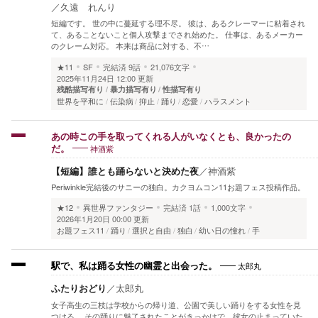
／
久遠 れんり
短編です。 世の中に蔓延する理不尽。 彼は、あるクレーマーに粘着され
て、あることないこと個人攻撃までされ始めた。 仕事は、あるメーカー
のクレーム対応。 本来は商品に対する、不…
★11
SF
完結済
9話
21,076文字
2025年11月24日 12:00 更新
残酷描写有り
暴力描写有り
性描写有り
世界を平和に
伝染病
抑止
踊り
恋愛
ハラスメント
あの時この手を取ってくれる人がいなくとも、良かったの
神酒紫
だ。
【短編】誰とも踊らないと決めた夜
／
神酒紫
Periwinkle完結後のサニーの独白。カクヨムコン11お題フェス投稿作品。
★12
異世界ファンタジー
完結済
1話
1,000文字
2026年1月20日 00:00 更新
お題フェス11
踊り
選択と自由
独白
幼い日の憧れ
手
太郎丸
駅で、私は踊る女性の幽霊と出会った。
ふたりおどり
／
太郎丸
女子高生の三枝は学校からの帰り道、公園で美しい踊りをする女性を見
つける。 その踊りに魅了されたことがきっかけで、彼女の止まっていた