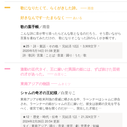
雨音
歌になりたくて、らくがきした詩。
あいる
好きなんです…たまらなく
歌の葉手帳
／
雨音
こんな詩に音が寄り添ったらどんな歌となるのだろう。 そう思いながら
言葉を連ねてみただけの、 歌になりそこなった詩のらくがき帳です。
★25
詩・童話・その他
完結済
12話
3,909文字
2020年5月14日 01:08 更新
詩
歌詞
言葉
ことば
音楽
踊り
うた
歌
激動の近代タイ、王に嫁いだ異国の姫には、ずば抜けた芸術
白里りこ
の才があった。
ムネミツ
東南アジアの物語
シャムの奇才の王妃様
／
白里りこ
東南アジアが欧米列強の脅威に晒される中、ラーンナーはシャムに併合
され、ラーンナーの姫がシャムの王に嫁いだ。彼女は故郷の文化を守る
べく、後宮で催し物を開くのだが……。突出した才能と…
★12
歴史・時代・伝奇
完結済
1話
21,324文字
2024年2月26日 20:54 更新
タイ
東南アジア
踊り
音楽
後宮
劇
世界史
短編