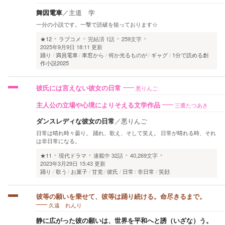
舞因電車
／
主道 学
一分の小説です。一撃で読破を狙っております☆
★12
ラブコメ
完結済
1話
259文字
2025年9月9日 18:11 更新
踊り
満員電車
車窓から
何か光るものが
ギャグ
1分で読める創
作小説2025
悪りんご
彼氏には言えない彼女の日常
三鷹たつあき
主人公の立場や心境によりそえる文学作品
ダンスレディな彼女の日常
／
悪りんご
日常は晴れ時々曇り。 踊れ、歌え、そして笑え。 日常が晴れる時、それ
は非日常になる。
★11
現代ドラマ
連載中
32話
40,269文字
2023年3月29日 15:43 更新
踊り
歌う
お菓子
甘党
彼氏
日常
非日常
笑顔
彼等の願いを乗せて、彼等は踊り続ける。命尽きるまで。
久遠 れんり
静に広がった彼の願いは、世界を平和へと誘（いざな）う。