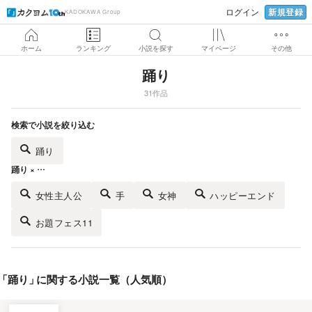
新規登録
ログイン
KADOKAWA Group
ホーム
ランキング
小説を探す
マイページ
その他
踊り
31作品
検索で小説を絞り込む
踊り
踊り × …
女性主人公
手
女神
ハッピーエンド
お題フェス11
「
踊り
」
に関する小説一覧（人気順）