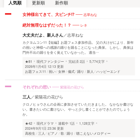
人気順
更新順
新作順
志草ねな
女神様出てきて、大ピンチ⁉
レネ
絶対無理なはずだった！？
大丈夫だよ、新人さん
／
志草ねな
カクヨムコン11【短編】お題フェス参加作品。 父の大けがにより、新年
の祝いと神様への感謝の踊りを踊ることになった典保。 しかし、典保は
門外不出の踊りを全く覚えていなかった。 適当…
★81
現代ファンタジー
完結済
2話
5,774文字
2026年1月4日 12:13 更新
お題フェス11
祝い
女神
儀式
踊り
新人
ハッピーエンド
紫陽花の花びら
それぞれの想い
三人
／
紫陽花の花びら
クロノヒョウさんの企画に参加させていただきました。 なかなか書けな
い。書きたいのに書けない。 やっと少し書くことができたのでしょう
か。
★42
現代ドラマ
連載中
1話
1,128文字
2024年9月1日 23:36 更新
高校生
三人
ピアノ
歌
踊り
聴こえないメロディー