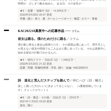
時間が、少しずつ動き始めた。 ある日、その女性が…
★3
恋愛
連載中
3話
14,309文字
2022年9月28日 20:47 更新
学園
踊り
祭り
夏
ガールミーツボーイ
幽霊
ホラー
青春
コラム
KAC202210真夜中への応募作品
彼女は踊る。僕のためだけに踊る
／
コラム
僕が家に帰ると彼女は怒鳴りだす。 その原因は僕にあって、理不尽とし
か思えない状況や関係でも二人はまだ愛し合っている。 それは真夜中に
始める彼女の行動でわかるんだ。
★3
現代ドラマ
完結済
1話
1,546文字
2022年3月25日 21:22 更新
恋愛
同棲
双極性障害
浮気
踊り
短編
KAC202210
詩 道化と荒んだステップを踏んで
／
仲仁へび（旧：離久）
楽しく踊った方がいいに決まってるじゃない。 （※重複投稿していま
す） チェックカウント１
★6
詩・童話・その他
完結済
1話
224文字
2021年11月6日 03:00 更新
道化
踊り