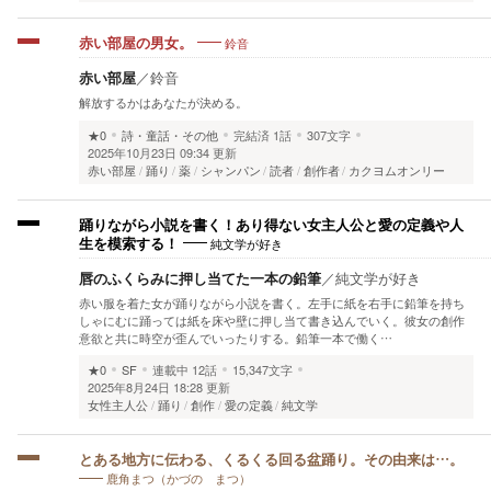
鈴音
赤い部屋の男女。
赤い部屋
／
鈴音
解放するかはあなたが決める。
★0
詩・童話・その他
完結済
1話
307文字
2025年10月23日 09:34 更新
赤い部屋
踊り
薬
シャンパン
読者
創作者
カクヨムオンリー
踊りながら小説を書く！あり得ない女主人公と愛の定義や人
純文学が好き
生を模索する！
唇のふくらみに押し当てた一本の鉛筆
／
純文学が好き
赤い服を着た女が踊りながら小説を書く。左手に紙を右手に鉛筆を持ち
しゃにむに踊っては紙を床や壁に押し当て書き込んでいく。彼女の創作
意欲と共に時空が歪んでいったりする。鉛筆一本で働く…
★0
SF
連載中
12話
15,347文字
2025年8月24日 18:28 更新
女性主人公
踊り
創作
愛の定義
純文学
とある地方に伝わる、くるくる回る盆踊り。その由来は…。
鹿角まつ（かづの まつ）