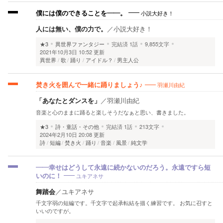
小説大好き！
僕には僕のできることを――。
人には無い、僕の力で。
／
小説大好き！
★3
異世界ファンタジー
完結済
1話
9,855文字
2021年10月3日 10:52 更新
異世界
歌
踊り
アイドル？
男主人公
羽瀬川由紀
焚き火を囲んで一緒に踊りましょう♪
「あなたとダンスを」
／
羽瀬川由紀
音楽と心のままに踊ると楽しそうだなぁと思い、書きました。
★3
詩・童話・その他
完結済
1話
213文字
2024年2月10日 20:08 更新
詩
短編
焚き火
踊り
音楽
風景
純文学
――幸せはどうして永遠に続かないのだろう。永遠ですら短
ユキアネサ
いのに！
舞踏会
／
ユキアネサ
千文字弱の短編です。千文字で起承転結を描く練習です。 お気に召すと
いいのですが。