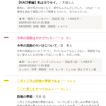
【KAC3掌編】私はヨウセイ。
／
天城らん
春先に、目や耳がかゆくなり、背中もムズムズしだした。これは……と
覚悟を決めて病院に行って検査をうけたら、ヨウセイだった。
★18
現代ファンタジー
完結済
1話
1,404文字
2025年3月13日 21:25 更新
KAC20253
妖精
陽性
花粉症
ショート
渚 孝人
今年の花粉はガチでヤバい
今年の花粉のヤバさについて
／
渚 孝人
今年の花粉はとにかくヤバい。ヤバいなんてもんじゃない。花粉症では
ない皆さんにもぜひ知ってほしいと思う、今日この頃。
★20
エッセイ・ノンフィクション
完結済
1話
1,169文字
2023年3月26日 11:53 更新
エッセイ
日常
花粉症
スギ
ヒノキ
くしゃみ
抗ヒスタミン薬
月井 忠
二月と三月は防衛の季節である
西しまこ
〇〇に苦しむすべての人へ
防衛の季節
／
月井 忠
二月と三月は防衛の季節である。 ついでに言うと苦しみの季節である。
自衛の準備は整ったか？ クロノヒョウさんの企画 「二月と三月の会議」