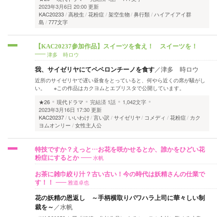
2023年3月6日 20:00 更新
KAC20233
高校生
花粉症
架空生物
鼻行類
ハイアイアイ群
島
777文字
【KAC20237参加作品】スイーツを食え！ スイーツを！
津多 時ロウ
我、サイゼリヤにてペペロンチーノを食す
／
津多 時ロウ
近所のサイゼリヤで遅い昼食をとっていると、何やら近くの席が騒がし
い。 ※この作品はカクヨムとエブリスタで公開しています。
★26
現代ドラマ
完結済
1話
1,042文字
2023年3月16日 17:30 更新
KAC20237
いいわけ
言い訳
サイゼリヤ
コメディ
花粉症
カク
ヨムオンリー
女性主人公
特技ですか？えっと…お花を咲かせるとか、誰かをひどい花
水帆
粉症にするとか
お茶に雑巾絞り汁？古い古い！今の時代は妖精さんの仕業で
雅道卓也
す！！
花の妖精の恩返し ～手柄横取りパワハラ上司に華々しい制
裁を～
／
水帆