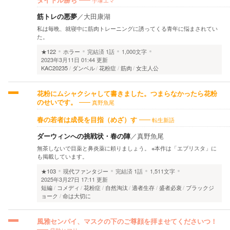
手塚エマ
タイトル勝ち
筋トレの悪夢
／
大田康湖
私は毎晩、就寝中に筋肉トレーニングに誘ってくる青年に悩まされてい
た。
★122
ホラー
完結済
1話
1,000文字
2023年3月11日 01:44 更新
KAC20235
ダンベル
花粉症
筋肉
女主人公
花粉にムシャクシャして書きました。つまらなかったら花粉
真野魚尾
のせいです。
転生新語
春の若者は成長を目指（めざ）す
ダーウィンへの挑戦状・春の陣
／
真野魚尾
無茶しないで目薬と鼻炎薬に頼りましょう。 ※本作は「エブリスタ」に
も掲載しています。
★103
現代ファンタジー
完結済
1話
1,511文字
2025年3月27日 17:11 更新
短編
コメディ
花粉症
自然淘汰
適者生存
盛者必衰
ブラックジ
ョーク
命は大切に
風雅センパイ、マスクの下のご尊顔を拝ませてくださいつ！
侘助ヒマリ