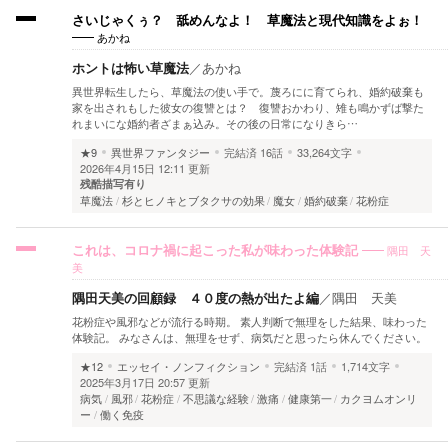
さいじゃくぅ？ 舐めんなよ！ 草魔法と現代知識をよぉ！
あかね
ホントは怖い草魔法
／
あかね
異世界転生したら、草魔法の使い手で。蔑ろにに育てられ、婚約破棄も
家を出されもした彼女の復讐とは？ 復讐おかわり、雉も鳴かずば撃た
れまいにな婚約者ざまぁ込み。その後の日常になりきら…
★9
異世界ファンタジー
完結済
16話
33,264文字
2026年4月15日 12:11 更新
残酷描写有り
草魔法
杉とヒノキとブタクサの効果
魔女
婚約破棄
花粉症
隅田 天
これは、コロナ禍に起こった私が味わった体験記
美
隅田天美の回顧録 ４０度の熱が出たよ編
／
隅田 天美
花粉症や風邪などが流行る時期。 素人判断で無理をした結果、味わった
体験記。 みなさんは、無理をせず、病気だと思ったら休んでください。
★12
エッセイ・ノンフィクション
完結済
1話
1,714文字
2025年3月17日 20:57 更新
病気
風邪
花粉症
不思議な経験
激痛
健康第一
カクヨムオンリ
ー
働く免疫