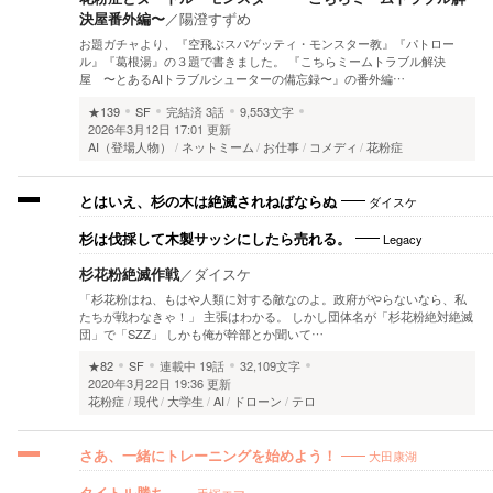
決屋番外編〜
／
陽澄すずめ
お題ガチャより、『空飛ぶスパゲッティ・モンスター教』『パトロー
ル』『葛根湯』の３題で書きました。 『こちらミームトラブル解決
屋 〜とあるAIトラブルシューターの備忘録〜』の番外編…
★139
SF
完結済
3話
9,553文字
2026年3月12日 17:01 更新
AI（登場人物）
ネットミーム
お仕事
コメディ
花粉症
ダイスケ
とはいえ、杉の木は絶滅されねばならぬ
Legacy
杉は伐採して木製サッシにしたら売れる。
杉花粉絶滅作戦
／
ダイスケ
「杉花粉はね、もはや人類に対する敵なのよ。政府がやらないなら、私
たちが戦わなきゃ！」 主張はわかる。 しかし団体名が「杉花粉絶対絶滅
団」で「SZZ」 しかも俺が幹部とか聞いて…
★82
SF
連載中
19話
32,109文字
2020年3月22日 19:36 更新
花粉症
現代
大学生
AI
ドローン
テロ
大田康湖
さあ、一緒にトレーニングを始めよう！