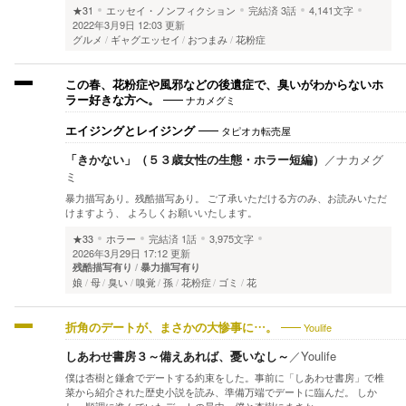
★31
エッセイ・ノンフィクション
完結済
3話
4,141文字
2022年3月9日 12:03 更新
グルメ
ギャグエッセイ
おつまみ
花粉症
この春、花粉症や風邪などの後遺症で、臭いがわからないホ
ナカメグミ
ラー好きな方へ。
タピオカ転売屋
エイジングとレイジング
「きかない」（５３歳女性の生態・ホラー短編）
／
ナカメグ
ミ
暴力描写あり。残酷描写あり。 ご了承いただける方のみ、お読みいただ
けますよう、 よろしくお願いいたします。
★33
ホラー
完結済
1話
3,975文字
2026年3月29日 17:12 更新
残酷描写有り
暴力描写有り
娘
母
臭い
嗅覚
孫
花粉症
ゴミ
花
Youlife
折角のデートが、まさかの大惨事に…。
しあわせ書房３～備えあれば、憂いなし～
／
Youlife
僕は杏樹と鎌倉でデートする約束をした。事前に「しあわせ書房」で椎
菜から紹介された歴史小説を読み、準備万端でデートに臨んだ。 しか
し、順調に進んでいたデートの最中、僕と杏樹にまさか…