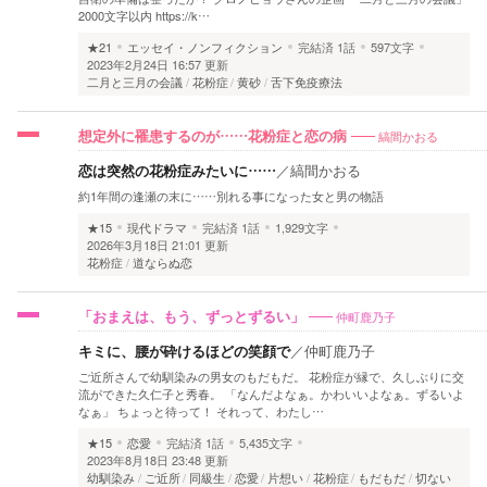
2000文字以内 https://k…
★21
エッセイ・ノンフィクション
完結済
1話
597文字
2023年2月24日 16:57 更新
二月と三月の会議
花粉症
黄砂
舌下免疫療法
縞間かおる
想定外に罹患するのが……花粉症と恋の病
恋は突然の花粉症みたいに……
／
縞間かおる
約1年間の逢瀬の末に……別れる事になった女と男の物語
★15
現代ドラマ
完結済
1話
1,929文字
2026年3月18日 21:01 更新
花粉症
道ならぬ恋
仲町鹿乃子
「おまえは、もう、ずっとずるい」
キミに、腰が砕けるほどの笑顔で
／
仲町鹿乃子
ご近所さんで幼馴染みの男女のもだもだ。 花粉症が縁で、久しぶりに交
流ができた久仁子と秀春。 「なんだよなぁ。かわいいよなぁ。ずるいよ
なぁ」 ちょっと待って！ それって、わたし…
★15
恋愛
完結済
1話
5,435文字
2023年8月18日 23:48 更新
幼馴染み
ご近所
同級生
恋愛
片想い
花粉症
もだもだ
切ない