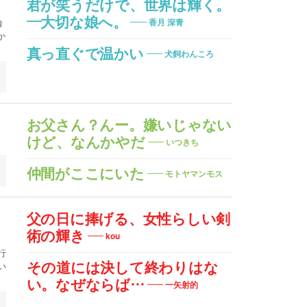
君が笑うだけで、世界は輝く。
―大切な娘へ。
輪
香月 深青
か
真っ直ぐで温かい
犬飼わんころ
お父さん？んー。嫌いじゃない
けど、なんかやだ
いつきち
仲間がここにいた
モトヤマンモス
父の日に捧げる、女性らしい剣
術の輝き
kou
行
い
その道には決して終わりはな
い。なぜならば…
一矢射的