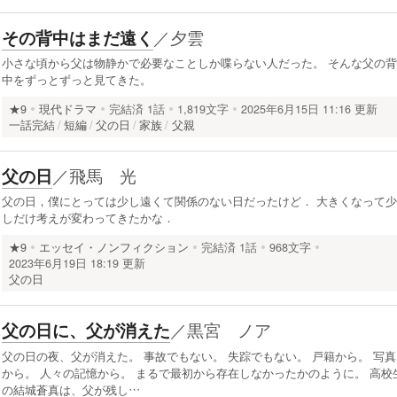
／
夕雲
その背中はまだ遠く
小さな頃から父は物静かで必要なことしか喋らない人だった。 そんな父の背
中をずっとずっと見てきた。
★9
現代ドラマ
完結済
1話
1,819文字
2025年6月15日 11:16 更新
一話完結
短編
父の日
家族
父親
／
飛馬 光
父の日
父の日，僕にとっては少し遠くて関係のない日だったけど． 大きくなって少
しだけ考えが変わってきたかな．
★9
エッセイ・ノンフィクション
完結済
1話
968文字
2023年6月19日 18:19 更新
父の日
／
黒宮 ノア
父の日に、父が消えた
父の日の夜、父が消えた。 事故でもない。 失踪でもない。 戸籍から。 写真
から。 人々の記憶から。 まるで最初から存在しなかったかのように。 高校
の結城蒼真は、父が残し…