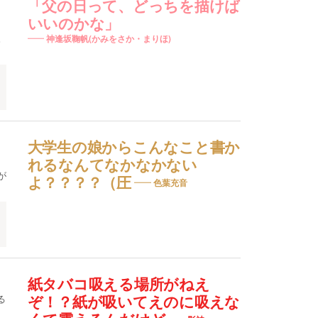
「父の日って、どっちを描けば
いいのかな」
。
神逢坂鞠帆(かみをさか・まりほ)
大学生の娘からこんなこと書か
れるなんてなかなかない
が
よ？？？？（圧
色葉充音
紙タバコ吸える場所がねえ
る
ぞ！？紙が吸いてえのに吸えな