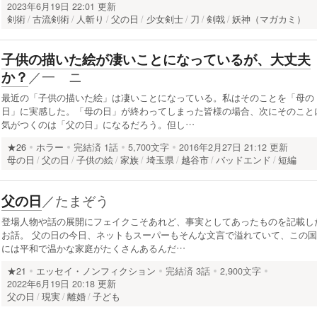
2023年6月19日 22:01 更新
剣術
古流剣術
人斬り
父の日
少女剣士
刀
剣戟
妖神（マガカミ）
子供の描いた絵が凄いことになっているが、大丈夫
／
一 ニ
か？
最近の「子供の描いた絵」は凄いことになっている。私はそのことを「母の
日」に実感した。「母の日」が終わってしまった皆様の場合、次にそのこと
気がつくのは「父の日」になるだろう。但し…
★26
ホラー
完結済
1話
5,700文字
2016年2月27日 21:12 更新
母の日
父の日
子供の絵
家族
埼玉県
越谷市
バッドエンド
短編
／
たまぞう
父の日
登場人物や話の展開にフェイクこそあれど、事実としてあったものを記載し
お話。 父の日の今日、ネットもスーパーもそんな文言で溢れていて、この国
には平和で温かな家庭がたくさんあるんだ…
★21
エッセイ・ノンフィクション
完結済
3話
2,900文字
2022年6月19日 20:18 更新
父の日
現実
離婚
子ども