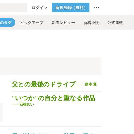
新規登録
（
無料
）
ログイン
のタグ
ピックアップ
新着レビュー
新着小説
公式連載
父との最後のドライブ
島本 葉
"いつか"の自分と重なる作品
石橋めい