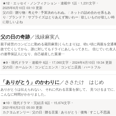
★12
エッセイ・ノンフィクション
連載中
1話
1,231文字
2025年6月10日 03:10 更新
父の日
贈り物
考え中
予算決められぬ。
ネットの詰め合わせ系もあ
り
ブランド？
サプライズはとりあえず無いわー
欲しいものが欲しい時
に欲しいよね
／
浅緑麻実八
父の日の奇跡
親子経営のコンビニに勤める蔵田麻里(くらたまり)は、幼い頃に両親を交通
故で亡くしてから、誰に対してもドライにあしらってきた。 信じていた友人
の連帯保証人になり、自己破産した葉瀬…
★9
現代ドラマ
連載中
6話
17,060文字
2024年4月10日 19:34 更新
父の日
ホームレス
コンビニエンス
コンビニ店員
ハートフル
／
ささたけ はじめ
「ありがとう」のかわりに
ありがとうは伝えられない。 それに代わる言葉を探して。 見つけるまでに
こんなに時間がかかりました。
★10
現代ドラマ
完結済
9話
15,674文字
2021年6月21日 05:00 更新
カクヨムオンリー
父の日
贈る言葉
ありがとう
後悔
すこし不思議