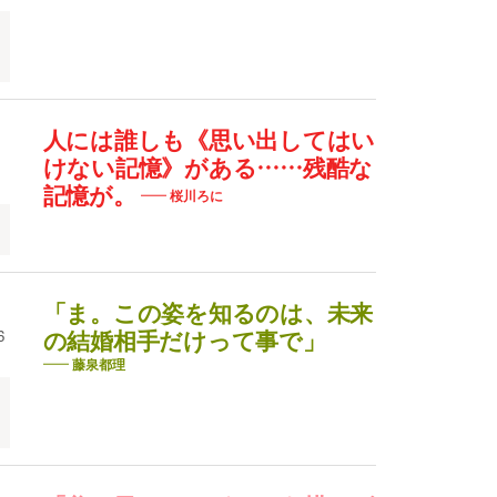
人には誰しも《思い出してはい
けない記憶》がある……残酷な
記憶が。
桜川ろに
「ま。この姿を知るのは、未来
6
の結婚相手だけって事で」
藤泉都理
ザ