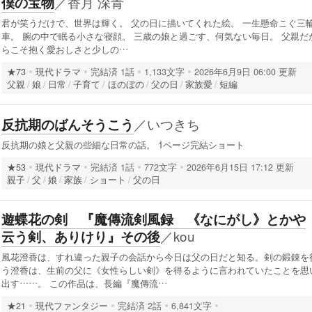
／
香月 深青
僕の宝物
君が笑うだけで、世界は輝く。 父の日に描いてくれた絵。 一生懸命こぐ三
車。 腕の中で眠る小さな寝顔。 三歳の娘と過ごす、何気ない毎日。 父親だ
らこそ抱く愛おしさと少しの…
★73
現代ドラマ
完結済
1話
1,133文字
2026年6月9日 06:00 更新
父親
娘
日常
子育て
ほのぼの
父の日
家族愛
短編
／
いつきち
反抗期のばんそうこう
反抗期の娘と父親の些細な日常の話。 1ページ完結ショート
★53
現代ドラマ
完結済
1話
772文字
2026年6月15日 17:12 更新
親子
父
娘
家族
ショート
父の日
遊蝶花の剣 『魔傳流剣風録 《なにがし》とかや
／
kou
云う剣、ありけり』その後
風花澄香は、すれ違った親子の会話から今日は父の日だと知る。剣の鍛錬を
う澄香は、生前の父に《女性らしい剣》を得るように言われていたことを思
出す……。 この作品は、長編『魔傳流…
★21
現代ファンタジー
完結済
2話
6,841文字