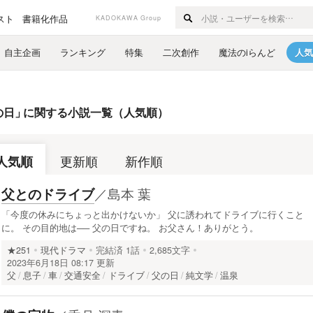
スト
書籍化作品
KADOKAWA Group
自主企画
ランキング
特集
二次創作
魔法のiらんど
人気
の日
」
に関する小説一覧（人気順）
人気順
更新順
新作順
／
島本 葉
父とのドライブ
「今度の休みにちょっと出かけないか」 父に誘われてドライブに行くこと
に。 その目的地は── 父の日ですね。 お父さん！ありがとう。
★251
現代ドラマ
完結済
1話
2,685文字
2023年6月18日 08:17 更新
父
息子
車
交通安全
ドライブ
父の日
純文学
温泉