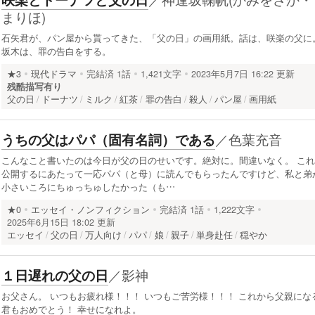
まりほ)
石矢君が、パン屋から貰ってきた、「父の日」の画用紙。話は、咲楽の父に
坂木は、罪の告白をする。
★3
現代ドラマ
完結済
1話
1,421文字
2023年5月7日 16:22 更新
残酷描写有り
父の日
ドーナツ
ミルク
紅茶
罪の告白
殺人
パン屋
画用紙
／
色葉充音
うちの父はパパ（固有名詞）である
こんなこと書いたのは今日が父の日のせいです。絶対に。間違いなく。 これ
公開するにあたって一応パパ（と母）に読んでもらったんですけど、私と弟
小さいころにちゅっちゅしたかった（も…
★0
エッセイ・ノンフィクション
完結済
1話
1,222文字
2025年6月15日 18:02 更新
エッセイ
父の日
万人向け
パパ
娘
親子
単身赴任
穏やか
／
影神
１日遅れの父の日
お父さん。 いつもお疲れ様！！！ いつもご苦労様！！！ これから父親にな
君もおめでとう！ 幸せになれよ。