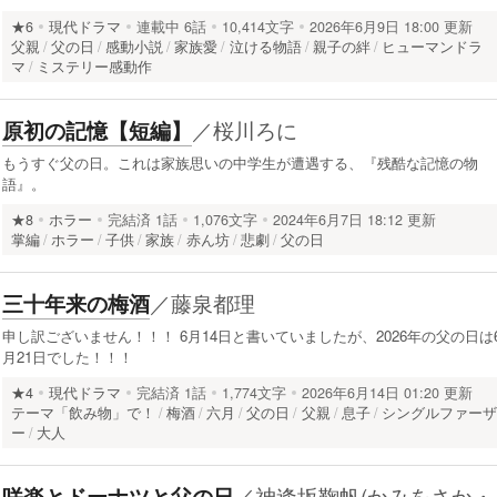
★6
現代ドラマ
連載中
6話
10,414文字
2026年6月9日 18:00 更新
父親
父の日
感動小説
家族愛
泣ける物語
親子の絆
ヒューマンドラ
マ
ミステリー感動作
／
桜川ろに
原初の記憶【短編】
もうすぐ父の日。これは家族思いの中学生が遭遇する、『残酷な記憶の物
語』。
★8
ホラー
完結済
1話
1,076文字
2024年6月7日 18:12 更新
掌編
ホラー
子供
家族
赤ん坊
悲劇
父の日
／
藤泉都理
三十年来の梅酒
申し訳ございません！！！ 6月14日と書いていましたが、2026年の父の日は
月21日でした！！！
★4
現代ドラマ
完結済
1話
1,774文字
2026年6月14日 01:20 更新
テーマ「飲み物」で！
梅酒
六月
父の日
父親
息子
シングルファー
ー
大人
／
神逢坂鞠帆(かみをさか・
咲楽とドーナツと父の日