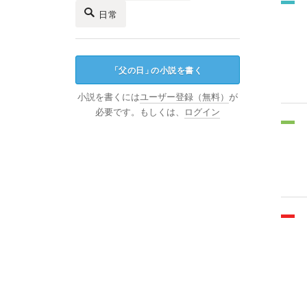
日常
「
父の日
」
の小説を書く
小説を書くには
ユーザー登録（無料）
が
必要です。もしくは、
ログイン