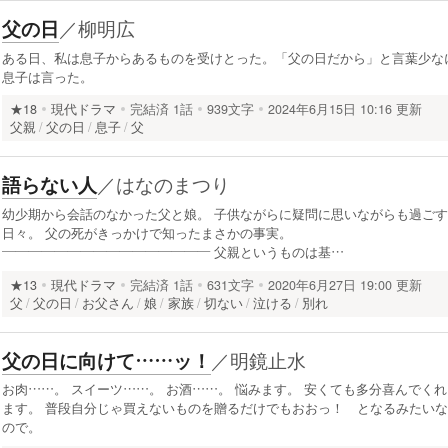
／
柳明広
父の日
ある日、私は息子からあるものを受けとった。「父の日だから」と言葉少な
息子は言った。
★18
現代ドラマ
完結済
1話
939文字
2024年6月15日 10:16 更新
父親
父の日
息子
父
／
はなのまつり
語らない人
幼少期から会話のなかった父と娘。 子供ながらに疑問に思いながらも過ごす
日々。 父の死がきっかけで知ったまさかの事実。
―――――――――――――――― 父親というものは基…
★13
現代ドラマ
完結済
1話
631文字
2020年6月27日 19:00 更新
父
父の日
お父さん
娘
家族
切ない
泣ける
別れ
／
明鏡止水
父の日に向けて……ッ！
お肉……。 スイーツ……。 お酒……。 悩みます。 安くても多分喜んでくれ
ます。 普段自分じゃ買えないものを贈るだけでもおおっ！ となるみたいな
ので。