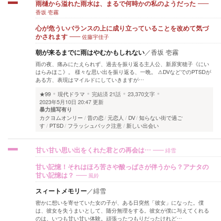
雨樋から溢れた雨水は、まるで何時かの私のようだった
香坂 壱霧
心が危ういバランスの上に成り立っていることを改めて気づ
佐藤宇佳子
かされます
朝が来るまでに雨はやむかもしれない
／
香坂 壱霧
雨の夜、痛みにたえられず、過去を振り返る主人公、新原実穂子《にい
はらみほこ》。 様々な思い出を振り返る、一晩。 ⚠DVなどでのPTSDが
ある方、表現はマイルドにしていきますが…
★99
現代ドラマ
完結済
21話
23,370文字
2023年5月10日 20:47 更新
暴力描写有り
カクヨムオンリー
昔の恋
元恋人
DV
知らない街で過ご
す
PTSD
フラッシュバック注意
新しい出会い
緋雪
甘い甘い思い出をくれた君との再会は…
甘い記憶！それはほろ苦さや酸っぱさが伴うから？アナタの
風鈴
甘い記憶は？
スィートメモリー
／
緋雪
密かに想いを寄せていた女の子が、ある日突然「彼女」になった。僕
は、彼女を失うまいとして、随分無理をする。彼女が僕に与えてくれる
のは、いつも甘い甘い体験。頑張ったつもりだったけれど…