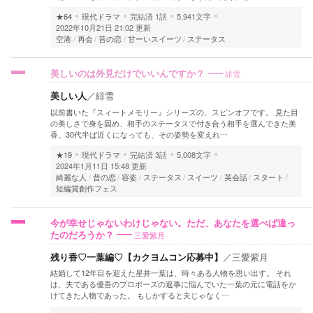
★64
現代ドラマ
完結済
1話
5,941文字
2022年10月21日 21:02 更新
空港
再会
昔の恋
甘ーいスイーツ
ステータス
緋雪
美しいのは外見だけでいいんですか？
美しい人
／
緋雪
以前書いた『スィートメモリー』シリーズの、スピンオフです。 見た目
の美しさで身を固め、相手のステータスで付き合う相手を選んできた美
香。30代半ば近くになっても、その姿勢を変えれ…
★19
現代ドラマ
完結済
3話
5,008文字
2024年1月11日 15:48 更新
綺麗な人
昔の恋
容姿
ステータス
スイーツ
英会話
スタート
短編賞創作フェス
今が幸せじゃないわけじゃない。ただ、あなたを選べば違っ
三愛紫月
たのだろうか？
残り香♡一葉編♡【カクヨムコン応募中】
／
三愛紫月
結婚して12年目を迎えた星井一葉は、時々ある人物を思い出す。 それ
は、夫である優吾のプロポーズの返事に悩んでいた一葉の元に電話をか
けてきた人物であった。 もしかすると夫じゃなく…