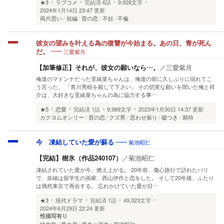
★3
ラブコメ
完結済
6話
9,928文字
2024年1月14日 23:47 更新
両片思い
短編
昔の恋
不妊
不倫
彼女の望みを叶える為の復讐が今始まる。あの日、青が死ん
三愛紫月
だ。
【加筆修正】それが、彼女の願いなら…。
／
三愛紫月
俺達のマドンナだった里緒菜ちゃんは、俺達の前に久しぶりに現れてこ
う言った。 「青川秀樹を殺して下さい」 その切実な願いを聞いた俺と祥
介は、大好きな里緒菜ちゃんの為に協力する事…
★5
恋愛
完結済
1話
9,989文字
2023年1月30日 14:37 更新
カクヨムオンリー
昔の恋
クズ男
思わせ振り
嘘つき
期待
菊池昭仁
今 凍結していた愛が蘇る
【完結】樹氷（作品240107）
／
菊池昭仁
凍結されていた愛が今、燃え上がる。 20年前、傷心旅行で訪れたパリ
で、奈緒は留学生の画家、西山伊作と恋をした。 そして20年後、ふたり
は偶然東京で再会する。 忘れかけていた愛が目…
★3
現代ドラマ
完結済
1話
49,323文字
2024年6月29日 22:24 更新
性描写有り