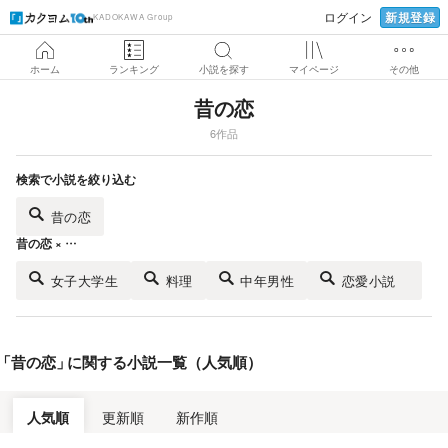
新規登録
ログイン
KADOKAWA Group
ホーム
ランキング
小説を探す
マイページ
その他
昔の恋
6作品
検索で小説を絞り込む
昔の恋
昔の恋 × …
女子大学生
料理
中年男性
恋愛小説
「
昔の恋
」
に関する小説一覧（人気順）
人気順
更新順
新作順