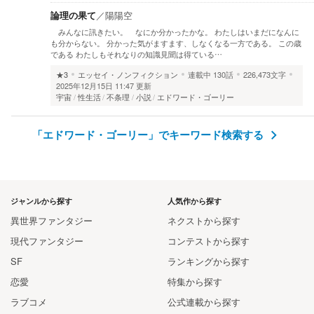
論理の果て
／
陽陽空
みんなに訊きたい。 なにか分かったかな。 わたしはいまだになんに
も分からない。 分かった気がますます、しなくなる一方である。 この歳
である わたしもそれなりの知識見聞は得ている…
★3
エッセイ・ノンフィクション
連載中
130話
226,473文字
2025年12月15日 11:47 更新
宇宙
性生活
不条理
小説
エドワード・ゴーリー
「エドワード・ゴーリー」でキーワード検索する
ジャンルから探す
人気作から探す
異世界ファンタジー
ネクストから探す
現代ファンタジー
コンテストから探す
SF
ランキングから探す
恋愛
特集から探す
ラブコメ
公式連載から探す