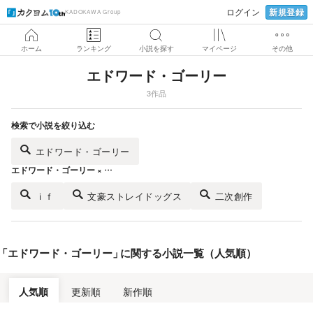
新規登録
ログイン
KADOKAWA Group
ホーム
ランキング
小説を探す
マイページ
その他
エドワード・ゴーリー
3作品
検索で小説を絞り込む
エドワード・ゴーリー
エドワード・ゴーリー × …
ｉｆ
文豪ストレイドッグス
二次創作
「
エドワード・ゴーリー
」
に関する小説一覧（人気順）
人気順
更新順
新作順