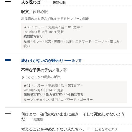
佐野心眼
人を呪わば…
呪文
／
佐野心眼
黒魔術の本を読んで呪文を覚えたマリーの悲劇
★30
ホラー
完結済
1話
810文字
2019年11月23日 15:21 更新
残酷描写有り
短編
ホラー
呪文
黒魔術
悲劇
エドワード・ゴーリー
憎しみ
呪い
唯ノ芥
終わりがないのが終わり
不幸な子供の子供
／
唯ノ芥
きっとどこかの現実の断片。
★12
ホラー
完結済
1話
572文字
2019年12月15日 14:35 更新
残酷描写有り
暴力描写有り
性描写有り
ループ
チェイン
貧困
エドワード・ゴーリー
何ひとつ 確信のないままに生き そして死ぬしかないよう
陽陽空
だ
はまなすなぎさ
考えることをやめたくない人たちへ。