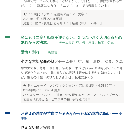
部屋で待っていてくれる子がいるから、今日も一日、僕は頑張れるの
だ。 （「小説家になろう」「エブリスタ」でも掲載しています）
★17
現代ドラマ
完結済
2話
751文字
2021年12月20日 22:05 更新
お迎え
猫？
真相はどっち？
【短編（烏川 ハル）】
私はもう二度と動物を迎えない。２つの小さく大切な命との
チーム長月 空、椿、夏樹、秋葉、冬馬
別れからの決意。
黒野雪
愛情と別れ
小さな大切な命の話
／
チーム長月 空、椿、夏樹、秋葉、冬馬
命の大切さ、尊さ、優しさ、必死さ… 私達は彼らの面倒を見ているつも
りで逆だと思った。 身の回りのお世話は確かにやるかも知れない。 け
ど、彼らの【生へのひたむきさ】は、私達に多くを…
★15
エッセイ・ノンフィクション
完結済
2話
4,564文字
2026年6月19日 05:51 更新
ハムスター
ペット
お迎え
命を迎えるということ
ペットブームに
苦言も入れるかも
ヒマワリの種
夜行性
滑車
安
お迎えの時間が苦痛でたまらなかった私の本当の願い
藤唯
見えない鎖
／
安藤唯