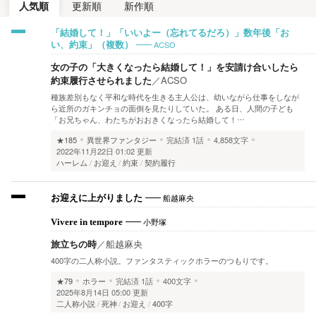
人気順
更新順
新作順
「結婚して！」「いいよー（忘れてるだろ）」数年後「お
ACSO
い、約束」（複数）
女の子の「大きくなったら結婚して！」を安請け合いしたら
約束履行させられました
／
ACSO
種族差別もなく平和な時代を生きる主人公は、幼いながら仕事をしなが
ら近所のガキンチョの面倒を見たりしていた。 ある日、人間の子ども
「お兄ちゃん、わたちがおおきくなったら結婚して！…
★185
異世界ファンタジー
完結済
1話
4,858文字
2022年11月22日 01:02 更新
ハーレム
お迎え
約束
契約履行
船越麻央
お迎えに上がりました
小野塚
Vivere in tempore
旅立ちの時
／
船越麻央
400字の二人称小説。ファンタスティックホラーのつもりです。
★79
ホラー
完結済
1話
400文字
2025年8月14日 05:00 更新
二人称小説
死神
お迎え
400字