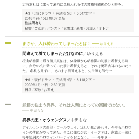
定時退社日に限って豪雨に見舞われる僕の業務時間後のひと時を。
★3
現代ドラマ
完結済
5話
5,547文字
2018年9月15日 08:37 更新
性描写有り
秘書
ご近所
パンスト
女友達
豪雨
お迎え
オトナ
ゆりえる
まさか、入れ替わってしまったとは！
間違えて着てしまっただけなのに
／
ゆりえる
橙山幼稚園に通う須川真佑は、体操服から幼稚園の制服に着替える時
に、自分の机に乗っていた服に着替えると、それは萬羽吉祥のものだっ
た。 名札も見ずに、そのまま着替えると、先生達も気付…
★6
現代ドラマ
完結済
4話
8,118文字
2022年1月14日 12:32 更新
日常
家族
お迎え
妖精の住まう異界。それは人間にとっての楽園ではない。
中田もな
異界の王・オウェングス
／
中田もな
アイルランドの西部・ゴールウェイ。涼しい夏が終わり、今年もハロウ
ィンの季節がやって来た。そこに住む少女・イーファは、家族と一緒に
毎年恒例のハロウィンパーティをおこなう。……今年さ…