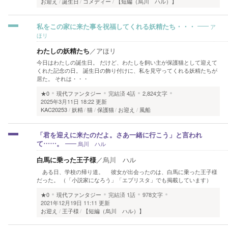
お迎え
誕生日
コメディー
【短編（烏川 ハル）】
ア
私をこの家に来た事を祝福してくれる妖精たち・・・
ほリ
わたしの妖精たち
／
アほリ
今日はわたしの誕生日。 だけど、わたしを飼い主が保護猫として迎えて
くれた記念の日。 誕生日の飾り付けに、私を見守ってくれる妖精たちが
居た。 それは・・・
★0
現代ファンタジー
完結済
4話
2,824文字
2025年3月11日 18:22 更新
KAC20253
妖精
猫
保護猫
お迎え
風船
「君を迎えに来たのだよ。さあ一緒に行こう」と言われ
烏川 ハル
て……。
白馬に乗った王子様
／
烏川 ハル
ある日、学校の帰り道。 彼女が出会ったのは、白馬に乗った王子様
だった。 （「小説家になろう」「エブリスタ」でも掲載しています）
★0
現代ファンタジー
完結済
1話
978文字
2021年12月19日 11:11 更新
お迎え
王子様
【短編（烏川 ハル）】