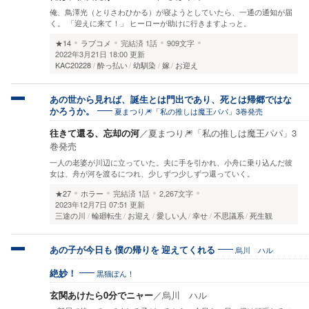
俺、鳥澤光（とりさわひかる）が寝ようとしていたら、一通の通知が届
く。 「迎えに来て！」 ヒーローが助けに行きますよっと。
★14
ラブコメ
完結済
1話
909文字
2022年3月21日 18:00 更新
KAC20228
酔っ払い
幼馴染
嫁
お迎え
あの世から見れば、誕生とは門出であり、死とは帰郷ではな
夏まつり🎆「私の推しは魔王パパ」3巻発売
かろうか。
往きて還る、忘却の河
／
夏まつり🎆「私の推しは魔王パパ」3
巻発売
一人の老婆が川辺に立っていた。夫に手を引かれ、小舟に乗り込んだ彼
女は、舟が河を渡るにつれ、少しずつ少しずつ還っていく。
★27
ホラー
完結済
1話
2,267文字
2023年12月7日 07:51 更新
三途の川
輪廻転生
お迎え
愛しい人
幸せ
不思議系
死生観
烏川 ハル
あの子が今日も 僕の帰りを 迎えてくれる
黒猫ぽん！
絶妙！
玄関あけたら0分でニャー
／
烏川 ハル