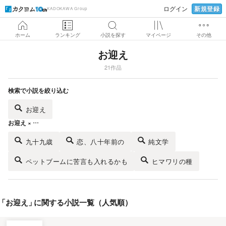
新規登録
ログイン
KADOKAWA Group
ホーム
ランキング
小説を探す
マイページ
その他
お迎え
21作品
検索で小説を絞り込む
お迎え
お迎え × …
九十九歳
恋、八十年前の
純文学
ペットブームに苦言も入れるかも
ヒマワリの種
「
お迎え
」
に関する小説一覧（人気順）