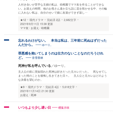
人付き合いが苦手な主婦の私は、幼稚園でママ友を作ることができな
い。お迎えの時間、他のお母さん達か立ち話に花を咲かせる中、その輪
に入れない私は、自分のせいで娘に友達ができず寂し…
★12
現代ドラマ
完結済
2話
2,682文字
2021年9月11日 15:38 更新
ママ友
お迎え
幼稚園
忘れるわけがない。 本当は私は、三年前に死ぬはずだった
ゆーり。
んだから。
罪悪感を抱いてしまうのは仕方のないことなのだろうけれ
音雪香林
ど。
死神が私を呼んでいる
／
ゆーり。
主人公の前に突如現れた死神は好きだった元カレだった。 死なせてし
まった時のことを後悔し生きてきた日々。 主人公と元カレはどのよう
な決着を望むのか。
★9
現代ドラマ
完結済
4話
5,618文字
2021年11月14日 21:30 更新
お迎え
死神
櫻葉月咲
いつもより少し遅い日