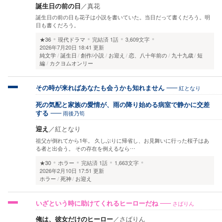
誕生日の前の日
／
真花
誕生日の前の日も花子は小説を書いていた。当日だって書くだろう。明
日も書くだろう。
★36
現代ドラマ
完結済
1話
3,609文字
2026年7月20日 18:41 更新
純文学
誕生日
創作/小説
お迎え
恋、八十年前の
九十九歳
短
編
カクヨムオンリー
紅となり
その時が来ればあなたも会うかも知れません
死の気配と家族の愛情が、雨の降り始める病室で静かに交差
雨後乃筍
する
迎え
／
紅となり
祖父が倒れてから1年。 久しぶりに帰省し、お見舞いに行った桜子はあ
る者と出会う。 その存在を例えるなら…
★30
ホラー
完結済
1話
1,663文字
2026年2月10日 17:51 更新
ホラー
死神
お迎え
さばりん
いざという時に助けてくれるヒーローだね
俺は、彼女だけのヒーロー
／
さばりん