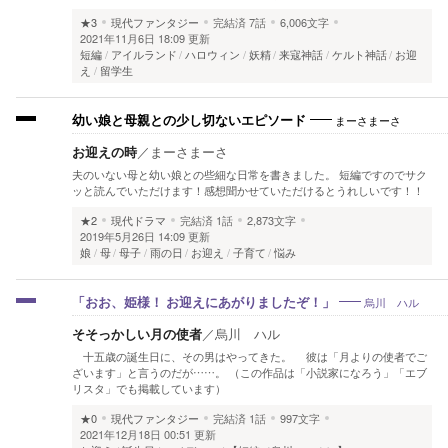
★3
現代ファンタジー
完結済
7話
6,006文字
2021年11月6日 18:09 更新
短編
アイルランド
ハロウィン
妖精
来寇神話
ケルト神話
お迎
え
留学生
まーさまーさ
幼い娘と母親との少し切ないエピソード
お迎えの時
／
まーさまーさ
夫のいない母と幼い娘との些細な日常を書きました。 短編ですのでサク
ッと読んでいただけます！感想聞かせていただけるとうれしいです！！
★2
現代ドラマ
完結済
1話
2,873文字
2019年5月26日 14:09 更新
娘
母
母子
雨の日
お迎え
子育て
悩み
烏川 ハル
「おお、姫様！ お迎えにあがりましたぞ！」
そそっかしい月の使者
／
烏川 ハル
十五歳の誕生日に、その男はやってきた。 彼は「月よりの使者でご
ざいます」と言うのだが……。 （この作品は「小説家になろう」「エブ
リスタ」でも掲載しています）
★0
現代ファンタジー
完結済
1話
997文字
2021年12月18日 00:51 更新