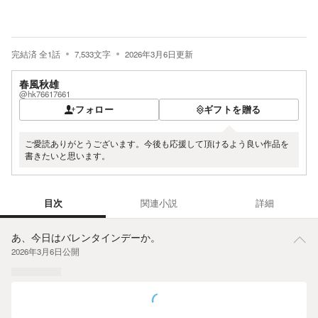
完結済
全
1
話
7,533
文字
2026年3月6日
更新
春風秋雄
@hk76617661
フォロー
ギフトを贈る
ご愛読ありがとうございます。今後も応援して頂けるよう良い作品を
書きたいと思います。
目次
関連小説
詳細
目次
あ、今日はバレンタインデーか。
2026年3月6日
公開