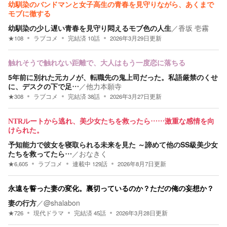
幼馴染のバンドマンと女子高生の青春を見守りながら、あくまで
モブに徹する
幼馴染の少し遅い青春を見守り悶えるモブ色の人生
／
香坂 壱霧
★
108
ラブコメ
完結済
10
話
2026年3月29日
更新
触れそうで触れない距離で、大人はもう一度恋に落ちる
5年前に別れた元カノが、転職先の鬼上司だった。私語厳禁のくせ
に、デスクの下で足…
／
他力本願寺
★
308
ラブコメ
完結済
38
話
2026年3月27日
更新
NTRルートから逃れ、美少女たちを救ったら……激重な感情を向
けられた。
予知能力で彼女を寝取られる未来を見た ～諦めて他のSS級美少女
たちを救ってたら…
／
おなきく
★
6,605
ラブコメ
連載中
129
話
2026年8月7日
更新
永遠を誓った妻の変化。裏切っているのか？ただの俺の妄想か？
妻の行方
／
@shalabon
★
726
現代ドラマ
完結済
45
話
2026年3月28日
更新