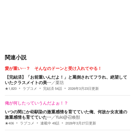
関連小説
愛が重い…？ そんなのドーンと受け入れてやる！
【完結済】「お前重いんだよ！」と罵倒されてフラれ、絶望して
いたクラスメイトの美…
／
栗坊
★
1,820
ラブコメ
完結済
54
話
2026年3月23日
更新
俺が何したっていうんだよぉ！？
いつの間にか幼馴染の激重感情を育てていた俺、何故か女友達の
激重感情も育てていた…
／
Yuki@召喚獣
★
406
ラブコメ
連載中
49
話
2026年3月27日
更新