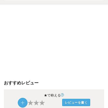
おすすめレビュー
★で称える
★
★
★
レビューを書く