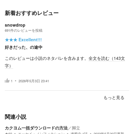
新着おすすめレビュー
snowdrop
691
件の
レビューを投稿
★★★
Excellent!!!
好きだった、の途中
このレビューは小説のネタバレを含みます。
全文を読む（
143
文
字）
1
2026年5月3日 23:41
もっと見る
関連小説
カクヨム一括ダウンロードの方法
／
脚立
★
92
エッセイ・ノンフィクション
連載中
1
話
2022年5月20日
更新