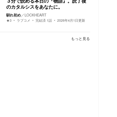
３分で読める本日の『物語』。読了後
のカタルシスをあなたに。
馴れ初め
／
LOCKHEART
★
3
ラブコメ
完結済
1
話
2026年4月1日
更新
もっと見る