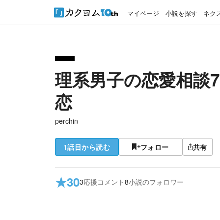
マイページ
小説を探す
ネク
理系男子の恋愛相談7
恋
perchin
1話目から読む
フォロー
共有
★
30
3
応援コメント
8
小説のフォロワー