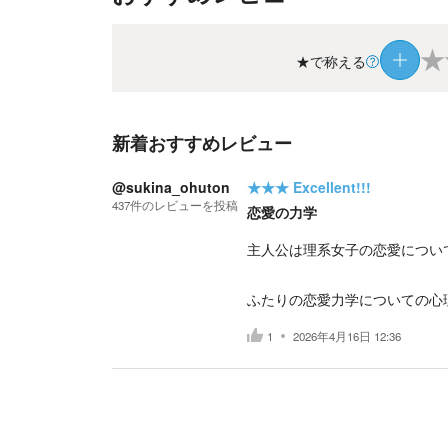
★
★で称える
新着おすすめレビュー
@sukina_ohuton
★★★
Excellent!!!
437
件の
レビューを投稿
恋愛の力学
主人公は理系女子の恋愛につい
ふたりの恋愛力学についての心
1
2026年4月16日 12:36