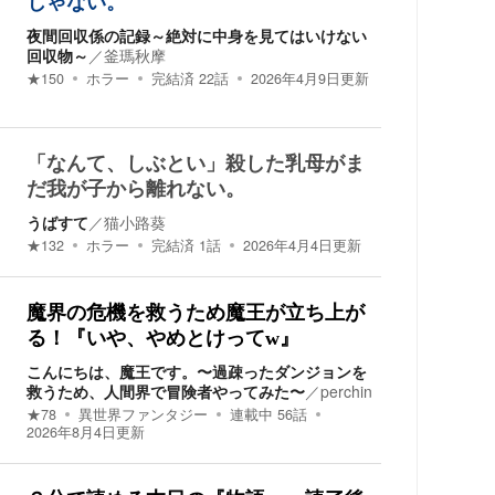
じゃない。
夜間回収係の記録～絶対に中身を見てはいけない
回収物～
／
釜瑪秋摩
★
150
ホラー
完結済
22
話
2026年4月9日
更新
「なんて、しぶとい」殺した乳母がま
だ我が子から離れない。
うばすて
／
猫小路葵
★
132
ホラー
完結済
1
話
2026年4月4日
更新
魔界の危機を救うため魔王が立ち上が
る！『いや、やめとけってw』
こんにちは、魔王です。〜過疎ったダンジョンを
救うため、人間界で冒険者やってみた〜
／
perchin
★
78
異世界ファンタジー
連載中
56
話
2026年8月4日
更新