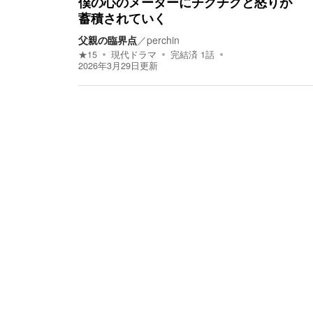
僕の心のメーターにチクチクと怒りが
蓄積されていく
父親の臨界点
／
perchin
★
15
現代ドラマ
完結済
1
話
2026年3月29日
更新