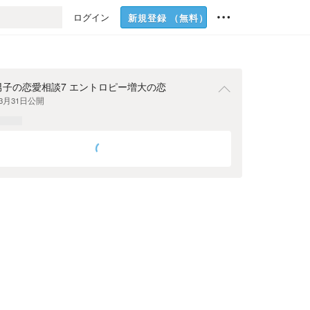
ログイン
新規登録
（無料）
男子の恋愛相談7 エントロピー増大の恋
年3月31日
公開