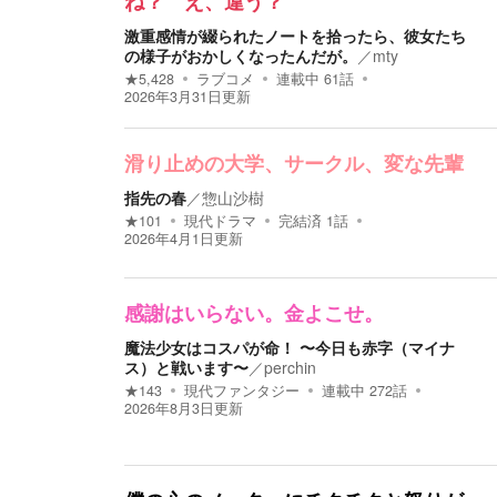
ね？ え、違う？
激重感情が綴られたノートを拾ったら、彼女たち
の様子がおかしくなったんだが。
／
mty
★
5,428
ラブコメ
連載中
61
話
2026年3月31日
更新
滑り止めの大学、サークル、変な先輩
指先の春
／
惣山沙樹
★
101
現代ドラマ
完結済
1
話
2026年4月1日
更新
感謝はいらない。金よこせ。
魔法少女はコスパが命！ 〜今日も赤字（マイナ
ス）と戦います〜
／
perchin
★
143
現代ファンタジー
連載中
272
話
2026年8月3日
更新