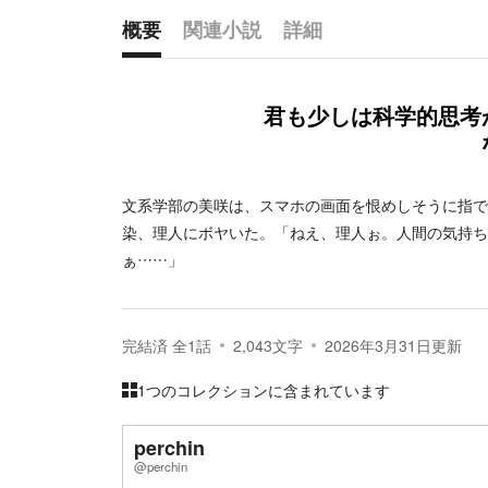
概要
関連小説
詳細
概要
君も少しは科学的思考
文系学部の美咲は、スマホの画面を恨めしそうに指で
染、理人にボヤいた。「ねえ、理人ぉ。人間の気持ち
ぁ……」
完結済
全
1
話
2,043
文字
2026年3月31日
更新
1つのコレクションに含まれています
perchin
@perchin