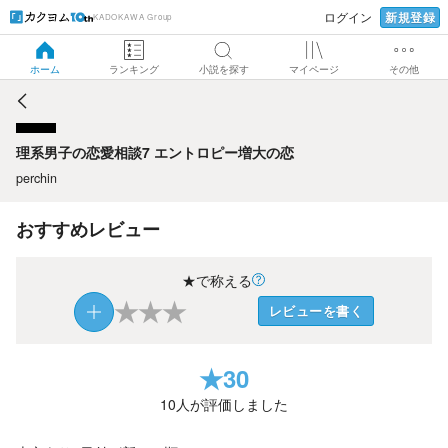
新規登録
ログイン
KADOKAWA Group
理系男子の恋愛相談7 エントロピー増大の恋
ホーム
ランキング
小説を探す
マイページ
その他
理系男子の恋愛相談7 エントロピー増大の恋
perchin
おすすめレビュー
★で称える
★
★
★
レビューを書く
★
30
10
人が評価しました