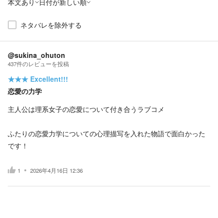
本文あり
日付が新しい順
ネタバレを除外する
@sukina_ohuton
437
件の
レビューを投稿
★★★
Excellent!!!
恋愛の力学
主人公は理系女子の恋愛について付き合うラブコメ
ふたりの恋愛力学についての心理描写を入れた物語で面白かった
です！
1
2026年4月16日 12:36