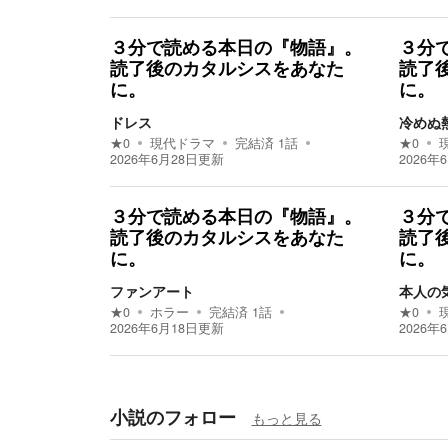
３分で読める本日の『物語』。
３分
読了後のカタルシスをあなた
読了
に。
に。
ドレス
冷めぬ
★
0
現代ドラマ
完結済
1
話
★
0
2026年6月28日
更新
2026年
３分で読める本日の『物語』。
３分
読了後のカタルシスをあなた
読了
に。
に。
ファンアート
本人の
★
0
ホラー
完結済
1
話
★
0
2026年6月18日
更新
2026年
小説のフォロー
もっと見る