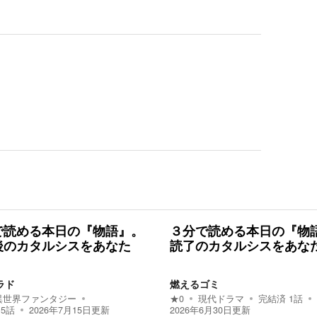
で読める本日の『物語』。
３分で読める本日の『物
後のカタルシスをあなた
読了のカタルシスをあな
ラド
燃えるゴミ
異世界ファンタジー
★
0
現代ドラマ
完結済
1
話
15
話
2026年7月15日
更新
2026年6月30日
更新