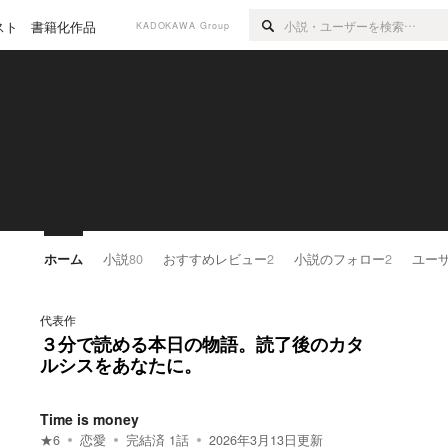
スト
書籍化作品
KADOKAWA Group
ホーム
小説
80
おすすめレビュー
2
小説のフォロー
2
ユー
代表作
３分で読める本日の物語。読了後のカタ
ルシスをあなたに。
Time is money
★
6
恋愛
完結済
1
話
2026年3月13日
更新