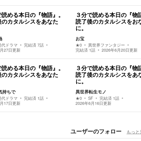
で読める本日の『物語』。
３分で読める本日の『物
後のカタルシスをあなた
読了後のカタルシスをお
に。
熱
お宝
現代ドラマ
完結済
7
話
★
0
異世界ファンタジー
6月27日
更新
完結済
1
話
2026年6月20日
更新
で読める本日の『物語』。
３分で読める本日の『物
後のカタルシスをあなた
読了後のカタルシスをあ
に。
気持ちで
異世界転生モノ
現代ドラマ
完結済
1
話
★
0
SF
完結済
1
話
6月17日
更新
2026年6月16日
更新
ユーザーのフォロー
もっと