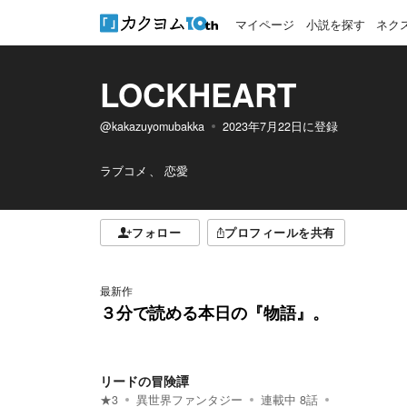
マイページ
小説を探す
ネク
LOCKHEART
@kakazuyomubakka
2023年7月22日
に登録
ラブコメ
恋愛
フォロー
プロフィールを共有
最新作
３分で読める本日の『物語』。
リードの冒険譚
★
3
異世界ファンタジー
連載中
8
話