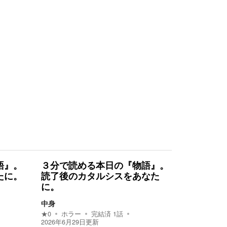
語』。
３分で読める本日の『物語』。
たに。
読了後のカタルシスをあなた
に。
中身
★
0
ホラー
完結済
1
話
2026年6月29日
更新