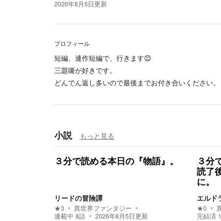
2026年8月5日
更新
プロフィール
短編、連作短編で、行きます😊
三題噺が好きです。
どんでん返し多いので最後までお付き合いください。
小説
もっと見る
３分で読める本日の『物語』。
３分
読了
に。
リードの冒険譚
エルド
★
3
異世界ファンタジー
★
0
連載中
8
話
2026年8月5日
更新
完結済