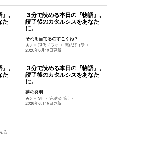
語』。
３分で読める本日の『物語』。
なた
読了後のカタルシスをあなた
に。
それを当てるのすごくね？
★
0
現代ドラマ
完結済
1
話
2026年6月19日
更新
語』。
３分で読める本日の『物語』。
なた
読了後のカタルシスをあなた
に。
夢の発明
★
0
SF
完結済
1
話
2026年6月15日
更新
見る