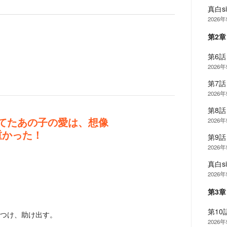
真白s
2026
第2
第6話
2026
第7話
2026
第8話
2026
てたあの子の愛は、想像
重かった！
第9話
2026
真白s
2026
第3
第10
つけ、助け出す。
2026