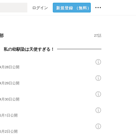
ログイン
新規登録
（無料）
部
27話
章 私の幼馴染は天使すぎる！
年4月28日
公開
年4月29日
公開
年4月30日
公開
年5月1日
公開
年5月2日
公開