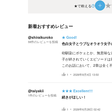
★
★で称える
新着おすすめレビュー
@shiraikuroko
★
Good!
59
件の
レビューを投稿
色白女子とウブなオラオラ女子
幼馴染にボケェとか、無意味な
子が絆されていくエピソードは
このお話において、2章は全く
1
2026年8月4日 13:50
@taiyakii
★★★
Excellent!!!
1
件の
レビューを投稿
続きがほしい！
1
2026年6月28日 02:42