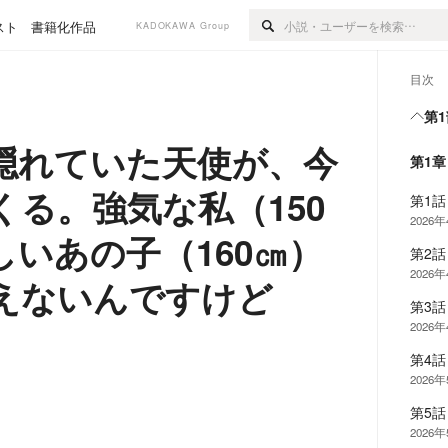
スト
書籍化作品
KADOKAWA Group
目次
第1
隠れていた天使が、今
第1
る。強気な私（150
第1話
2026
いあの子（160㎝）
第2話
2026
えないんですけど
第3話
2026
第4話
2026
第5話
2026