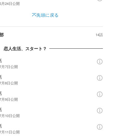
年5月24日
公開
先頭に戻る
部
14話
章 恋人生活、スタート？
話
年7月7日
公開
話
年7月8日
公開
話
年7月9日
公開
話
年7月10日
公開
話
年7月11日
公開