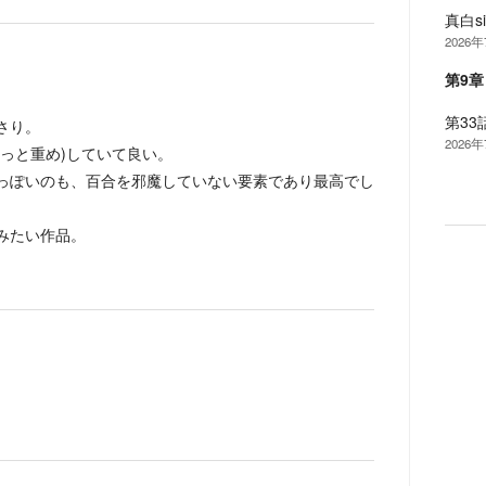
真白s
2026
第9
第33
さり。
2026
っと重め)していて良い。
っぽいのも、百合を邪魔していない要素であり最高でし
みたい作品。