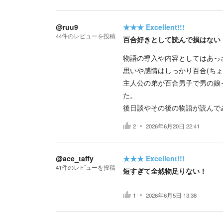
@ruu9
★★★
Excellent!!!
44
件の
レビューを投稿
百合好きとして読んで損はない
物語の導入や内容としてはあっ
思いや感情はしっかり百合(ちょ
主人公の弟が百合男子で男の娘
た。
後日談やその後の物語が読んで
2
2026年6月20日 22:41
@ace_taffy
★★★
Excellent!!!
41
件の
レビューを投稿
短すぎて全然物足りない！
1
2026年6月5日 13:38