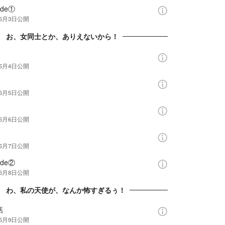
ide①
年5月3日
公開
章 お、女同士とか、ありえないから！
年5月4日
公開
年5月5日
公開
年5月6日
公開
年5月7日
公開
ide②
年5月8日
公開
章 わ、私の天使が、なんか怖すぎるぅ！
話
年5月9日
公開