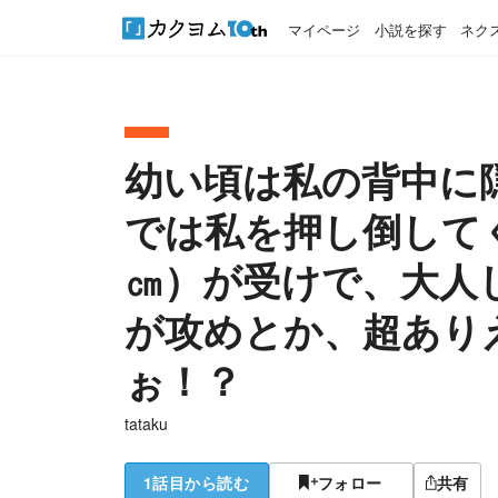
マイページ
小説を探す
ネク
幼い頃は私の背中に
では私を押し倒してく
㎝）が受けで、大人し
が攻めとか、超あり
ぉ！？
tataku
1話目から読む
フォロー
共有