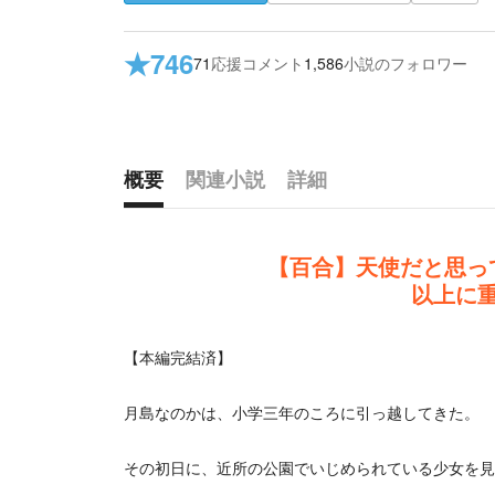
★
746
71
応援コメント
1,586
小説のフォロワー
概要
関連小説
詳細
概要
【百合】天使だと思っ
以上に
【本編完結済】
月島なのかは、小学三年のころに引っ越してきた。
その初日に、近所の公園でいじめられている少女を見