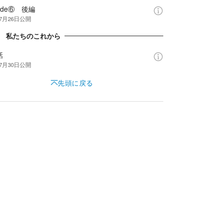
ide⑥ 後編
年7月26日
公開
章 私たちのこれから
話
年7月30日
公開
先頭に戻る