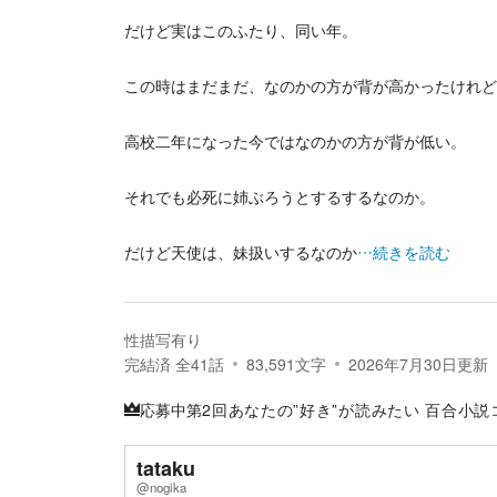
だけど実はこのふたり、同い年。
この時はまだまだ、なのかの方が背が高かったけれど
高校二年になった今ではなのかの方が背が低い。
それでも必死に姉ぶろうとするするなのか。
だけど天使は、妹扱いするなのか
…続きを読む
性描写有り
完結済
全
41
話
83,591
文字
2026年7月30日
更新
応募中
第2回あなたの”好き”が読みたい 百合小
tataku
@nogika