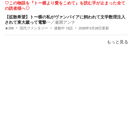
♡この物語を『トー横より愛をこめて』を読む手が止まった全て
の読者様へ♡
【拡散希望】トー横の私がヴァンパイアに飼われて文学数理注入
されて東大蹴って電撃…
／
瀬屑アンナ
★
298
現代ファンタジー
連載中
15
話
2026年3月28日
更新
もっと見る