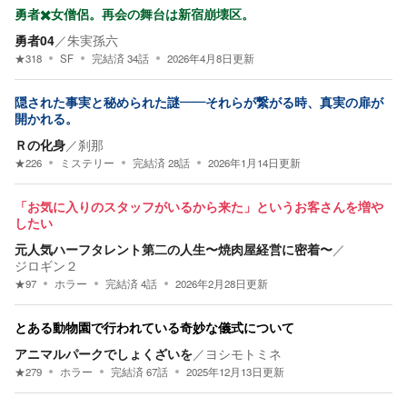
勇者✖️女僧侶。再会の舞台は新宿崩壊区。
勇者04
／
朱実孫六
★
318
SF
完結済
34
話
2026年4月8日
更新
隠された事実と秘められた謎――それらが繋がる時、真実の扉が
開かれる。
Ｒの化身
／
刹那
★
226
ミステリー
完結済
28
話
2026年1月14日
更新
「お気に入りのスタッフがいるから来た」というお客さんを増や
したい
元人気ハーフタレント第二の人生〜焼肉屋経営に密着〜
／
ジロギン２
★
97
ホラー
完結済
4
話
2026年2月28日
更新
とある動物園で行われている奇妙な儀式について
アニマルパークでしょくざいを
／
ヨシモトミネ
★
279
ホラー
完結済
67
話
2025年12月13日
更新