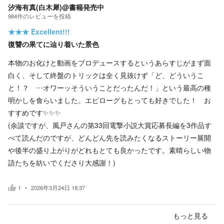
汐海有真(白木犀)@書籍発売中
984
件の
レビューを投稿
★★★
Excellent!!!
復讐の果てに辿り着いた景色
本物のお化けと動画をプロデュースするというあらすじがまず面
白く、そして終盤のトリックは全く見抜けず「ど、どういうこ
と！？ …オワーッそういうことだったんだ！」という最高の種
明かしを食らいました。エピローグもとっても好きでした！ お
すすめです✨✨✨
(余談ですが、風戸さんの第33回電撃小説大賞応募長編を3作品す
べて読んだのですが、どんどん先を読みたくなるストーリー展開
や後半の盛り上がりがどれもとても良かったです。素晴らしい物
語たちを紡いでくださり大感謝！)
1
2026年3月24日 18:37
もっと見る