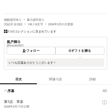
残酷描写有り
暴力描写有り
完結済
全
33
話
108,118
文字
2026年3月21日
更新
2つのコレクションに含まれています
風戸輝斗
@kazato0531
フォロー
ギフトを贈る
いつも応援ありがとうございます！
目次
関連小説
詳細
目次
序幕
2話
第1話 享楽
2026年3月17日
公開