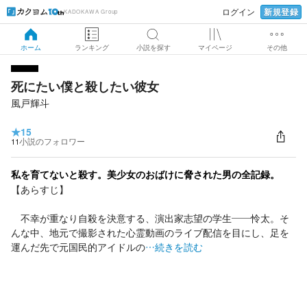
新規登録
ログイン
KADOKAWA Group
ホーム
ランキング
小説を探す
マイページ
その他
死にたい僕と殺したい彼女
風戸輝斗
★
15
11
小説のフォロワー
私を育てないと殺す。美少女のおばけに脅された男の全記録。
【あらすじ】
不幸が重なり自殺を決意する、演出家志望の学生――怜太。そ
んな中、地元で撮影された心霊動画のライブ配信を目にし、足を
運んだ先で元国民的アイドルの
…続きを読む