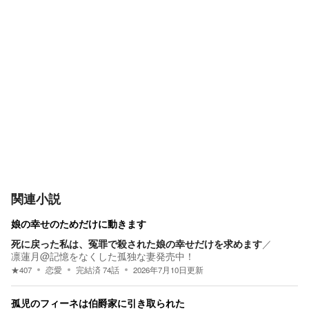
関連小説
娘の幸せのためだけに動きます
死に戻った私は、冤罪で殺された娘の幸せだけを求めます
／
凛蓮月@記憶をなくした孤独な妻発売中！
★
407
恋愛
完結済
74
話
2026年7月10日
更新
孤児のフィーネは伯爵家に引き取られた