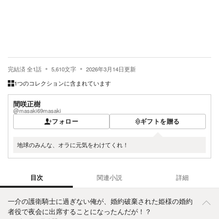
完結済
全
1
話
5,610
文字
2026年3月14日
更新
1つのコレクションに含まれています
間咲正樹
@masaki69masaki
フォロー
ギフトを贈る
地球のみんな、オラに元気をわけてくれ！
目次
関連小説
詳細
目次
一介の護衛騎士に過ぎない俺が、婚約破棄された姫様の婚約
者役で夜会に出席することになったんだが！？