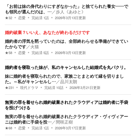
「お前は妹の身代わりにすぎなかった」と捨てられた養女——で
も領民が選んだのは、…
／
歩人《あゆと》
★
32
恋愛
完結済
1
話
2026年3月13日
更新
婚約破棄？いいえ、あなたが終わるだけです
婚約者の浮気を黙っていたのは、全部終わらせる準備ができてい
たからです
／
火猫
★
58
恋愛
完結済
5
話
2026年3月13日
更新
婚約者を寝取った妹が、私のキャンセルした結婚式を丸パクリ。
妹に婚約者を寝取られたので、家族ごとまとめて縁を切りまし
た。～私がキャンセルし…
／
品川太朗
★
231
現代ドラマ
完結済
10
話
2026年3月21日
更新
無実の罪を着せられ婚約破棄されたクラウディアは婚約者に手袋
を投げつける
無実の罪を着せられ婚約破棄されたクラウディア・ヴィヴィアー
ニは婚約者に手袋を投…
／
間咲正樹
★
68
恋愛
完結済
1
話
2026年3月17日
更新