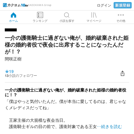
新規登録
ログイン
KADOKAWA Group
ホーム
ランキング
小説を探す
マイページ
その他
一介の護衛騎士に過ぎない俺が、婚約破棄された姫
様の婚約者役で夜会に出席することになったんだ
が！？
間咲正樹
★
19
13
小説のフォロワー
一介の護衛騎士に過ぎない俺が、婚約破棄された姫様の婚約者役
に！？
「僕はやっと気付いたんだ。僕が本当に愛してるのは、君じゃな
くメレディスだってね」
王家主催の大規模な夜会当日。
護衛騎士ギルの目の前で、護衛対象である王女
…続きを読む