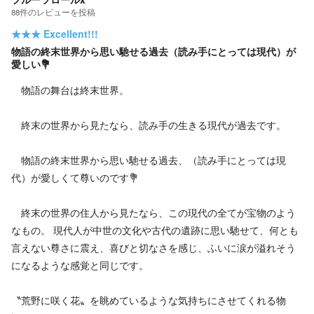
88
件の
レビューを投稿
★★★
Excellent!!!
物語の終末世界から思い馳せる過去（読み手にとっては現代）が
愛しい💐
物語の舞台は終末世界。
終末の世界から見たなら、読み手の生きる現代が過去です。
物語の終末世界から思い馳せる過去、（読み手にとっては現
代）が愛しくて尊いのです💐
終末の世界の住人から見たなら、この現代の全てが宝物のよう
なもの。 現代人が中世の文化や古代の遺跡に思い馳せて、何とも
言えない尊さに震え、喜びと切なさを感じ、ふいに涙が溢れそう
になるような感覚と同じです。
〝荒野に咲く花〟を眺めているような気持ちにさせてくれる物