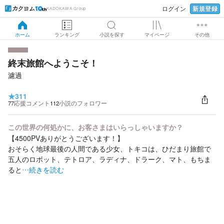
新規登録
ログイン
KADOKAWA Group
ホーム
ランキング
小説を探す
マイページ
その他
終末旅館へようこそ！
濾過
★
311
77
応援コメント
112
小説のフォロワー
この世界の何処かに、お客さまはいらっしゃいますか？
【4500PVありがとうございます！】
おそらく地球最後の人間である少女、トキコは、ひだまり旅館で
五人のロボット、テトロア、ラディナ、ドラーク、マト、もちま
ると
…続きを読む