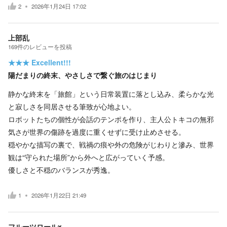
2
2026年1月24日 17:02
上部乱
169
件の
レビューを投稿
★★★
Excellent!!!
陽だまりの終末、やさしさで繋ぐ旅のはじまり
静かな終末を「旅館」という日常装置に落とし込み、柔らかな光
と寂しさを同居させる筆致が心地よい。
ロボットたちの個性が会話のテンポを作り、主人公トキコの無邪
気さが世界の傷跡を過度に重くせずに受け止めさせる。
穏やかな描写の裏で、戦禍の痕や外の危険がじわりと滲み、世界
観は“守られた場所”から外へと広がっていく予感。
優しさと不穏のバランスが秀逸。
1
2026年1月22日 21:49
フルーツロールx