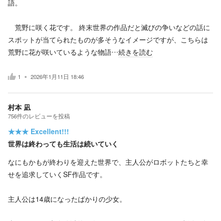
語。
荒野に咲く花です。 終末世界の作品だと滅びの争いなどの話に
スポットが当てられたものが多そうなイメージですが、こちらは
荒野に花が咲いているような物語…
続きを読む
1
2026年1月11日 18:46
村本 凪
756
件の
レビューを投稿
★★★
Excellent!!!
世界は終わっても生活は続いていく
なにもかもが終わりを迎えた世界で、主人公がロボットたちと幸
せを追求していくSF作品です。
主人公は14歳になったばかりの少女。