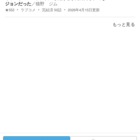
ジョンだった
／
猫野 ジム
★
552
ラブコメ
完結済
50
話
2026年4月15日
更新
もっと見る