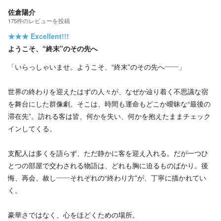
佐倉陽介
175
件の
レビューを投稿
★★★
Excellent!!!
ようこそ、“終末”のその先へ
「いらっしゃいませ。ようこそ、“終末”のその先へ——」
世界の終わりを迎えたはずの人々が、なぜか辿り着く不思議な宿
を舞台にした群像劇。そこは、時間も運命もどこか曖昧な“最後の
滞在先”。訪れる客は皆、何かを失い、何かを抱えたままチェック
インしてくる。
支配人は多くを語らず、ただ静かに客を迎え入れる。だが一つひ
とつの部屋で交わされる物語は、どれも胸に迫るものばかり。後
悔、再会、赦し——それぞれの“終わり方”が、丁寧に描かれてい
く。
豪華さではなく、心をほどくための場所。