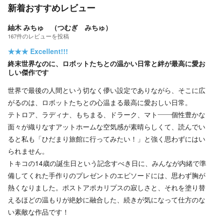
新着おすすめレビュー
紬木 みちゅ （つむぎ みちゅ）
167
件の
レビューを投稿
★★★
Excellent!!!
終末世界なのに、ロボットたちとの温かい日常と絆が最高に愛お
しい傑作です
世界で最後の人間という切なく儚い設定でありながら、そこに広
がるのは、ロボットたちとの心温まる最高に愛おしい日常。
テトロア、ラディナ、もちまる、ドラーク、マト――個性豊かな
面々が織りなすアットホームな空気感が素晴らしくて、読んでい
ると私も「ひだまり旅館に行ってみたい！」と強く思わずにはい
られません。
トキコの14歳の誕生日という記念すべき日に、みんなが内緒で準
備してくれた手作りのプレゼントのエピソードには、思わず胸が
熱くなりました。ポストアポカリプスの寂しさと、それを塗り替
えるほどの温もりが絶妙に融合した、続きが気になって仕方のな
い素敵な作品です！