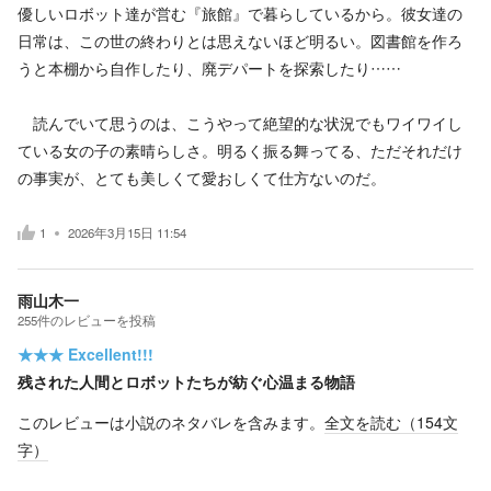
優しいロボット達が営む『旅館』で暮らしているから。彼女達の
日常は、この世の終わりとは思えないほど明るい。図書館を作ろ
うと本棚から自作したり、廃デパートを探索したり……
読んでいて思うのは、こうやって絶望的な状況でもワイワイし
ている女の子の素晴らしさ。明るく振る舞ってる、ただそれだけ
の事実が、とても美しくて愛おしくて仕方ないのだ。
1
2026年3月15日 11:54
雨山木一
255
件の
レビューを投稿
★★★
Excellent!!!
残された人間とロボットたちが紡ぐ心温まる物語
このレビューは小説のネタバレを含みます。
全文を読む（
154
文
字）