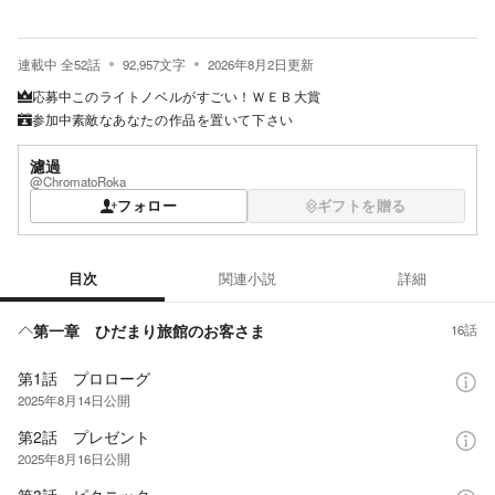
連載中
全
52
話
92,957
文字
2026年8月2日
更新
応募中
このライトノベルがすごい！ＷＥＢ大賞
参加中
素敵なあなたの作品を置いて下さい
濾過
@ChromatoRoka
フォロー
ギフトを贈る
目次
関連小説
詳細
目次
第一章 ひだまり旅館のお客さま
16話
第1話 プロローグ
2025年8月14日
公開
第2話 プレゼント
2025年8月16日
公開
第3話 ピクニック