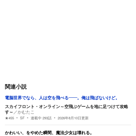
関連小説
電脳世界でなら、人は空を飛べる――。俺は飛ばないけど。
スカイフロント・オンライン～空飛ぶゲームを地に足つけて攻略
す～
／
かむたこ
★
455
SF
連載中
293
話
2026年8月10日
更新
かわいい、をやめた瞬間、魔法少女は壊れる。