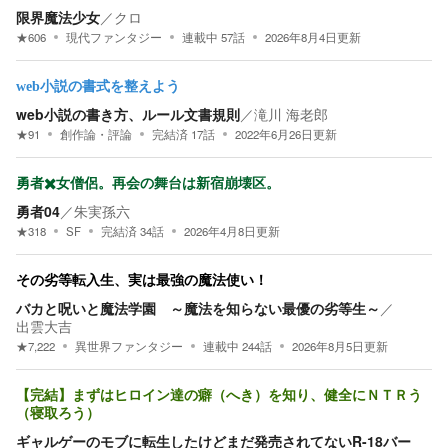
限界魔法少女
／
クロ
★
606
現代ファンタジー
連載中
57
話
2026年8月4日
更新
web小説の書式を整えよう
web小説の書き方、ルール文書規則
／
滝川 海老郎
★
91
創作論・評論
完結済
17
話
2022年6月26日
更新
勇者✖️女僧侶。再会の舞台は新宿崩壊区。
勇者04
／
朱実孫六
★
318
SF
完結済
34
話
2026年4月8日
更新
その劣等転入生、実は最強の魔法使い！
バカと呪いと魔法学園 ～魔法を知らない最優の劣等生～
／
出雲大吉
★
7,222
異世界ファンタジー
連載中
244
話
2026年8月5日
更新
【完結】まずはヒロイン達の癖（へき）を知り、健全にＮＴＲう
（寝取ろう）
ギャルゲーのモブに転生したけどまだ発売されてないR-18バー