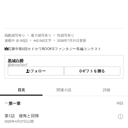
残酷描写有り
暴力描写有り
性描写有り
連載中
全
183
話
442,542
文字
2026年7月31日
更新
応募中
第2回カドカワBOOKSファンタジー長編コンテスト
黒城白爵
@divine7sin7
フォロー
ギフトを贈る
目次
関連小説
詳細
目次
第一章
50話
第1話 後悔と回帰
2025年4月27日
公開