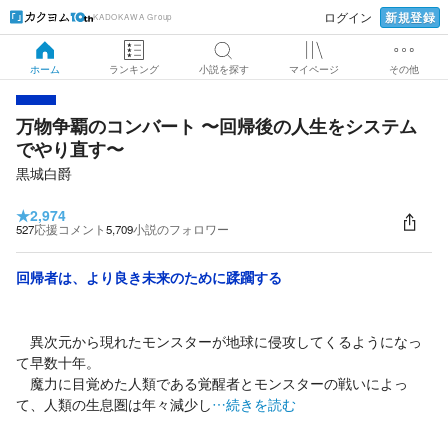
新規登録
ログイン
KADOKAWA Group
ホーム
ランキング
小説を探す
マイページ
その他
万物争覇のコンバート 〜回帰後の人生をシステム
でやり直す〜
黒城白爵
★
2,974
527
応援コメント
5,709
小説のフォロワー
回帰者は、より良き未来のために蹂躙する
異次元から現れたモンスターが地球に侵攻してくるようになっ
て早数十年。
魔力に目覚めた人類である覚醒者とモンスターの戦いによっ
て、人類の生息圏は年々減少し
…続きを読む