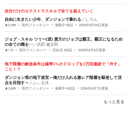
自分だけのエクストラスキルで全てを超えていく
自由に生きたい少年、ダンジョンで暴れる
／
しろん
★
2,089
現代ファンタジー
連載中
89
話
2025年9月26日
更新
ジョブ・スキル ツリー(逆) 貴方のジョブは覇王。覇王になるため
の全ての職を…
／
武田 健太郎
★
170
現代ファンタジー
完結済
295
話
2026年6月5日
更新
地下階層の解放条件は確率5%のドロップを1万回連続で「外す」
こと！？
ダンジョン塔の地下迷宮～俺だけ入れる激レア階層を駆使して頂
点を目指す～
／
ふぃる汰
★
2,689
現代ファンタジー
連載中
432
話
2026年8月7日
更新
もっと見る