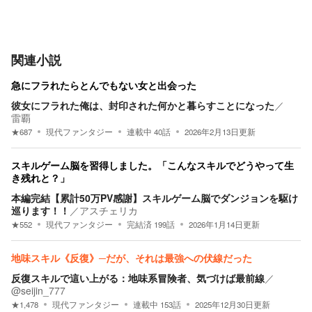
関連小説
急にフラれたらとんでもない女と出会った
彼女にフラれた俺は、封印された何かと暮らすことになった
／
雷覇
★
687
現代ファンタジー
連載中
40
話
2026年2月13日
更新
スキルゲーム脳を習得しました。「こんなスキルでどうやって生
き残れと？」
本編完結【累計50万PV感謝】スキルゲーム脳でダンジョンを駆け
巡ります！！
／
アスチェリカ
★
552
現代ファンタジー
完結済
199
話
2026年1月14日
更新
地味スキル《反復》─だが、それは最強への伏線だった
反復スキルで這い上がる：地味系冒険者、気づけば最前線
／
@seijin_777
★
1,478
現代ファンタジー
連載中
153
話
2025年12月30日
更新