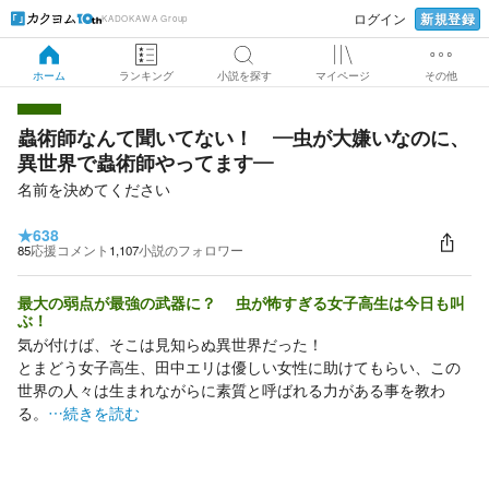
新規登録
ログイン
KADOKAWA Group
ホーム
ランキング
小説を探す
マイページ
その他
蟲術師なんて聞いてない！ ―虫が大嫌いなのに、
異世界で蟲術師やってます―
名前を決めてください
★
638
85
応援コメント
1,107
小説のフォロワー
最大の弱点が最強の武器に？ 虫が怖すぎる女子高生は今日も叫
ぶ！
気が付けば、そこは見知らぬ異世界だった！
とまどう女子高生、田中エリは優しい女性に助けてもらい、この
世界の人々は生まれながらに素質と呼ばれる力がある事を教わ
る。
…続きを読む