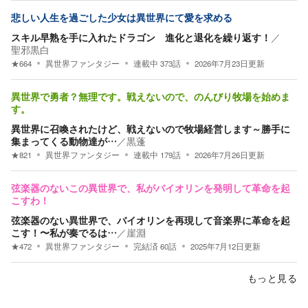
悲しい人生を過ごした少女は異世界にて愛を求める
スキル早熟を手に入れたドラゴン 進化と退化を繰り返す！
／
聖邪黒白
★
664
異世界ファンタジー
連載中
373
話
2026年7月23日
更新
異世界で勇者？無理です。戦えないので、のんびり牧場を始めま
す。
異世界に召喚されたけど、戦えないので牧場経営します～勝手に
集まってくる動物達が…
／
黒蓬
★
821
異世界ファンタジー
連載中
179
話
2026年7月26日
更新
弦楽器のないこの異世界で、私がバイオリンを発明して革命を起
こすわ！
弦楽器のない異世界で、バイオリンを再現して音楽界に革命を起
こす！〜私が奏でるは…
／
崖淵
★
472
異世界ファンタジー
完結済
60
話
2025年7月12日
更新
もっと見る