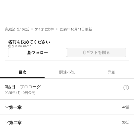
完結済
全
107
話
314,212
文字
2025年10月11日
更新
名前を決めてください
@gun-no-name
フォロー
ギフトを贈る
目次
関連小説
詳細
目次
0匹目 プロローグ
2025年4月10日
公開
第一章
42話
第二章
35話