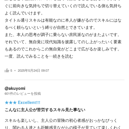
ぐに前向きな気持ちで切り替えていくので読んでいる側も気持ち
よく読んでいけます。
タイトル通りスキルは有能なのに本人が嫌がるのでスキルにはな
るべく頼らないという縛りが自然とできています。
また、本人の思考が調子に乗らない庶民派なのがまたよいです。
それでいて、無自覚に現代知識を披露してのし上がったいく要素
もあるのでこれからこの無自覚がどこまで広がるか楽しみです。
一度、読んでみることを…
続きを読む
5
2025年5月24日 09:07
@akuyomi
601
件の
レビューを投稿
★★★
Excellent!!!
こんなに主人公が苦労するスキル見た事ない
スキルも楽しいし、主人公の冒険の初心者感がおっかなびっく
り、関わる人達とも距離感見ながらの様子が見ていて楽しくわく