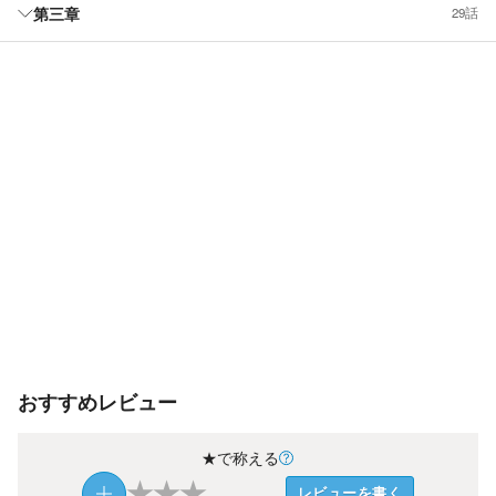
第三章
29話
おすすめレビュー
★で称える
★
★
★
レビューを書く