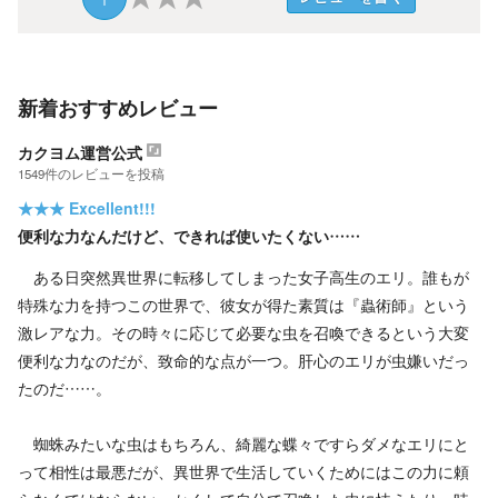
新着おすすめレビュー
カクヨム運営公式
1549
件の
レビューを投稿
★★★
Excellent!!!
便利な力なんだけど、できれば使いたくない……
ある日突然異世界に転移してしまった女子高生のエリ。誰もが
特殊な力を持つこの世界で、彼女が得た素質は『蟲術師』という
激レアな力。その時々に応じて必要な虫を召喚できるという大変
便利な力なのだが、致命的な点が一つ。肝心のエリが虫嫌いだっ
たのだ……。
蜘蛛みたいな虫はもちろん、綺麗な蝶々ですらダメなエリにと
って相性は最悪だが、異世界で生活していくためにはこの力に頼