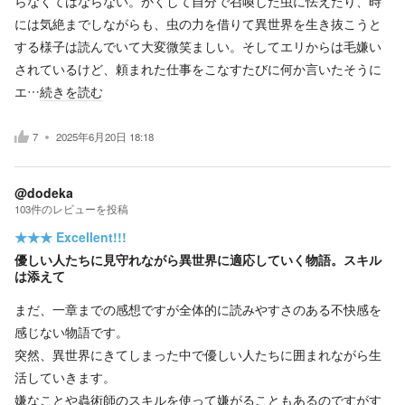
らなくてはならない。かくして自分で召喚した虫に怯えたり、時
には気絶までしながらも、虫の力を借りて異世界を生き抜こうと
する様子は読んでいて大変微笑ましい。そしてエリからは毛嫌い
されているけど、頼まれた仕事をこなすたびに何か言いたそうに
エ…
続きを読む
7
2025年6月20日 18:18
@dodeka
103
件の
レビューを投稿
★★★
Excellent!!!
優しい人たちに見守れながら異世界に適応していく物語。スキル
は添えて
まだ、一章までの感想ですが全体的に読みやすさのある不快感を
感じない物語です。
突然、異世界にきてしまった中で優しい人たちに囲まれながら生
活していきます。
嫌なことや蟲術師のスキルを使って嫌がることもあるのですがす