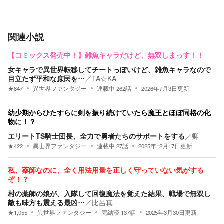
関連小説
【コミックス発売中！】雑魚キャラだけど、無双しまっす！！
女キャラで異世界転移してチートっぽいけど、雑魚キャラなので
目立たず平和な庶民を…
／
TA☆KA
★
847
異世界ファンタジー
連載中
262
話
2026年7月3日
更新
幼少期からひたすらに剣を振り続けていたら魔王とほぼ同格の化
物に！？
エリートTS騎士団長、全力で勇者たちのサポートをする
／
卿
★
422
異世界ファンタジー
連載中
27
話
2025年12月17日
更新
私、薬師なのに、全く用法用量を正しく守っていない気がする
ぞ！？
村の薬師の娘が、入隊して回復魔法を覚えた結果、戦場で無双し
敵も味方も震える最凶…
／
比呂真
★
1,055
異世界ファンタジー
完結済
137
話
2025年3月30日
更新