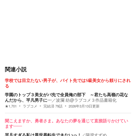
関連小説
学校では目立たない男子が、バイト先ではS級美女から頼りにされ
る
学園のトップ３美女がバ先で全員俺の部下 ～君たち高嶺の花な
んだから、平凡男子に…
／
波瀾 紡@ラブコメ３作品書籍化
★
1,701
ラブコメ
完結済
79
話
2026年3月13日
更新
聞こえますか、勇者さま。あなたの夢を通じて直接語りかけてい
ます——
平凡すぎる私は異世界転生できないっ！
／
陽澄すずめ