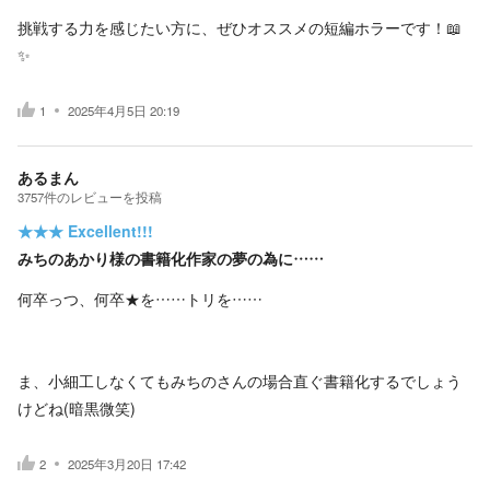
挑戦する力を感じたい方に、ぜひオススメの短編ホラーです！📖
✨
1
2025年4月5日 20:19
あるまん
3757
件の
レビューを投稿
★★★
Excellent!!!
みちのあかり様の書籍化作家の夢の為に……
何卒っつ、何卒★を……トリを……
ま、小細工しなくてもみちのさんの場合直ぐ書籍化するでしょう
けどね(暗黒微笑)
2
2025年3月20日 17:42