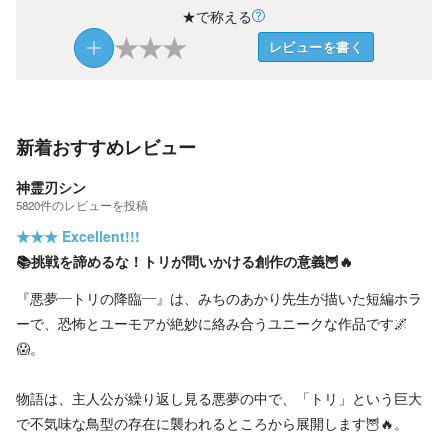
★で称える
★
★
★
レビューを書く
新着おすすめレビュー
神霊刃シン
5820
件の
レビューを投稿
★★★
Excellent!!!
📚挑戦を諦めるな！トリが問いかける創作の意義🦉🔥
『悪夢―トリの降臨―』は、みちのあかり先生が描いた短編ホラ
ーで、恐怖とユーモアが絶妙に絡み合うユニークな作品です🌌
😱。
物語は、主人公が繰り返し見る悪夢の中で、「トリ」という巨大
で不気味な鳥型の存在に襲われるところから展開します🦉🔥。