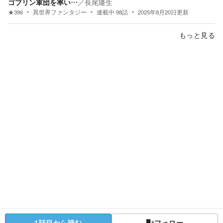
ゴブリン軍団を率い…
／
長尾隆生
★
396
異世界ファンタジー
連載中
98
話
2025年8月20日
更新
もっと見る
1話目から読む
フォロー