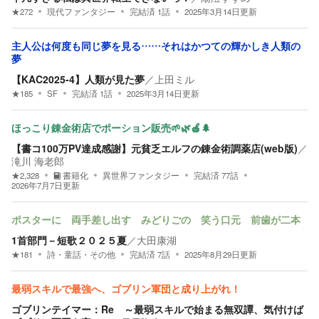
★
272
現代ファンタジー
完結済
1
話
2025年3月14日
更新
主人公は何度も同じ夢を見る……それはかつての輝かしき人類の
夢
【KAC2025-4】人類が見た夢
／
上田ミル
★
185
SF
完結済
1
話
2025年3月14日
更新
ほっこり錬金術店でポーション販売🌱🌿🍎🌲
【書コ100万PV達成感謝】元貧乏エルフの錬金術調薬店(web版)
／
滝川 海老郎
★
2,328
書籍化
異世界ファンタジー
完結済
77
話
2026年7月7日
更新
ポスターに 両手差し出す みどりごの 笑う口元 前歯が二本
1首部門－短歌２０２５夏
／
大田康湖
★
181
詩・童話・その他
完結済
7
話
2025年8月29日
更新
最弱スキルで最強へ、ゴブリン軍団と成り上がれ！
ゴブリンテイマー：Re ～最弱スキルで始まる無双譚、気付けば