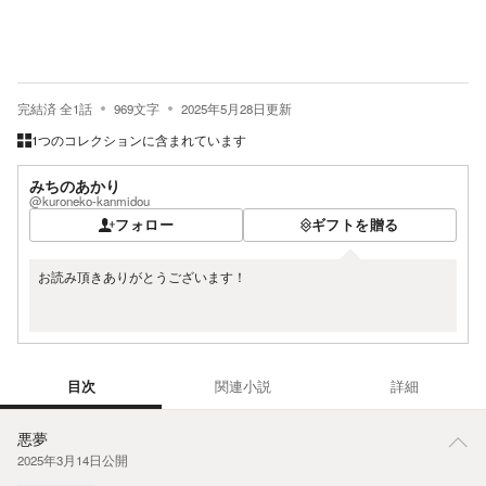
完結済
全
1
話
969
文字
2025年5月28日
更新
1つのコレクションに含まれています
みちのあかり
@kuroneko-kanmidou
フォロー
ギフトを贈る
お読み頂きありがとうございます！
目次
関連小説
詳細
目次
悪夢
2025年3月14日
公開