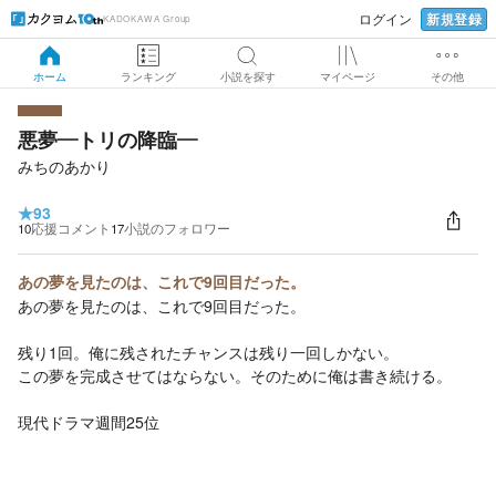
新規登録
ログイン
KADOKAWA Group
ホーム
ランキング
小説を探す
マイページ
その他
悪夢―トリの降臨―
みちのあかり
★
93
10
応援コメント
17
小説のフォロワー
あの夢を見たのは、これで9回目だった。
あの夢を見たのは、これで9回目だった。
残り1回。俺に残されたチャンスは残り一回しかない。
この夢を完成させてはならない。そのために俺は書き続ける。
現代ドラマ週間25位