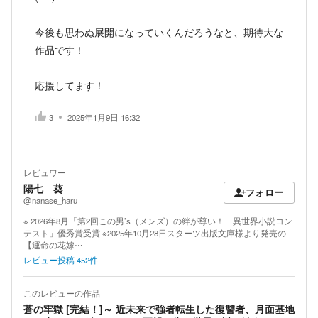
今後も思わぬ展開になっていくんだろうなと、期待大な
作品です！
応援してます！
3
2025年1月9日 16:32
レビュワー
陽七 葵
フォロー
@nanase_haru
※ 2026年8月「第2回この男’s（メンズ）の絆が尊い！ 異世界小説コン
テスト」優秀賞受賞 ※2025年10月28日スターツ出版文庫様より発売の
【運命の花嫁…
レビュー投稿
452
件
このレビューの作品
蒼の牢獄 [完結！]～ 近未来で強者転生した復讐者、月面基地