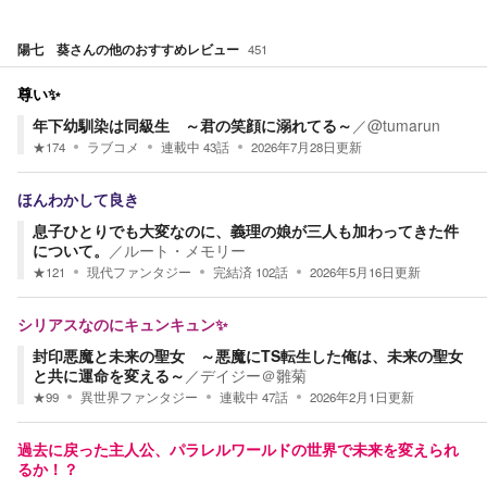
陽七 葵
さんの他のおすすめレビュー
451
尊い✨
年下幼馴染は同級生 ～君の笑顔に溺れてる～
／
@tumarun
★
174
ラブコメ
連載中
43
話
2026年7月28日
更新
ほんわかして良き
息子ひとりでも大変なのに、義理の娘が三人も加わってきた件
について。
／
ルート・メモリー
★
121
現代ファンタジー
完結済
102
話
2026年5月16日
更新
シリアスなのにキュンキュン✨
封印悪魔と未来の聖女 ～悪魔にTS転生した俺は、未来の聖女
と共に運命を変える～
／
デイジー＠雛菊
★
99
異世界ファンタジー
連載中
47
話
2026年2月1日
更新
過去に戻った主人公、パラレルワールドの世界で未来を変えられ
るか！？