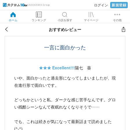
新規登録
ログイン
KADOKAWA Group
ホーム
ランキング
小説を探す
マイページ
その他
おすすめレビュー
一言に面白かった
★★★
Excellent!!!
陽七 葵
いや、面白かったと過去形になってしまいましたが、現
在進行形で面白いです。
どっちかというと私、ダークな感じ苦手なんです。グロ
い残酷シーンなんて夜眠れなくなりそうで……
でも、これは続きが気になって最新話まで読めました
(^-^)