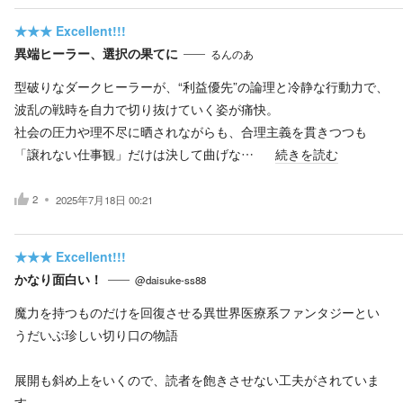
★★★
Excellent!!!
異端ヒーラー、選択の果てに
るんのあ
型破りなダークヒーラーが、“利益優先”の論理と冷静な行動力で、
波乱の戦時を自力で切り抜けていく姿が痛快。
社会の圧力や理不尽に晒されながらも、合理主義を貫きつつも
「譲れない仕事観」だけは決して曲げな…
続きを読む
2
2025年7月18日 00:21
★★★
Excellent!!!
かなり面白い！
@daisuke-ss88
魔力を持つものだけを回復させる異世界医療系ファンタジーとい
うだいぶ珍しい切り口の物語
展開も斜め上をいくので、読者を飽きさせない工夫がされていま
す。