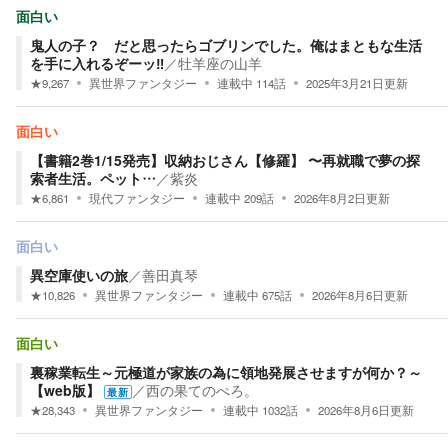
面白い
鬼人の子？ だと思ったらゴブリンでした。俺はまともな生活
を手に入れるぞーッ‼
／
牡羊座の山羊
★
9,267
異世界ファンタジー
連載中
114
話
2025年3月21日
更新
面白い
【書籍2巻1/15発売】収納おじさん【修羅】 〜再就職で夢の探
索者生活。ペット…
／
紫炎
★
6,861
現代ファンタジー
連載中
209
話
2026年8月2日
更新
面白い
異空庫使いの旅
／
善田真琴
★
10,826
異世界ファンタジー
連載中
675
話
2026年8月6日
更新
面白い
裏稼業転生～元極道が家族の為に領地発展させますが何か？～
【web版】
／
西の果てのぺろ。
最新
★
28,343
異世界ファンタジー
連載中
1032
話
2026年8月6日
更新