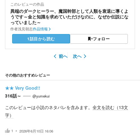
このレビューの作品
異端のダークヒーラー、魔国幹部として人類を衰退に導くよ
うです～金と知識を求めていただけなのに、なぜか伝説にな
っていました～
作者
浅見朝志
作品情報
1話目から読む
フォロー
前へ
次へ
その他のおすすめレビュー
★★
Very Good!!
316話～
@yumekui
このレビューは小説のネタバレを含みます。
全文を読む（
13
文
字）
1
2026年6月10日 16:06