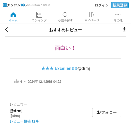
新規登録
ログイン
KADOKAWA Group
ホーム
ランキング
小説を探す
マイページ
その他
おすすめレビュー
面白い！
★★★
Excellent!!!
@drmj
4
2024年12月29日 04:22
レビュワー
@drmj
フォロー
@drmj
レビュー投稿
12
件