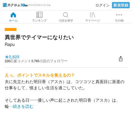
新規登録
ログイン
KADOKAWA Group
ホーム
ランキング
小説を探す
マイページ
その他
異世界でテイマーになりたい
Rapu
★
2,825
226
応援コメント
3,765
小説のフォロワー
えっ、ポイントでスキルを覚えるの？
夫に先立たれた明日香（アスカ）は、コツコツと真面目に派遣の
仕事をして、慎ましい生活を過ごしていた。
そしてある日――優しい声に起こされた明日香（アスカ）は、
輪
…続きを読む