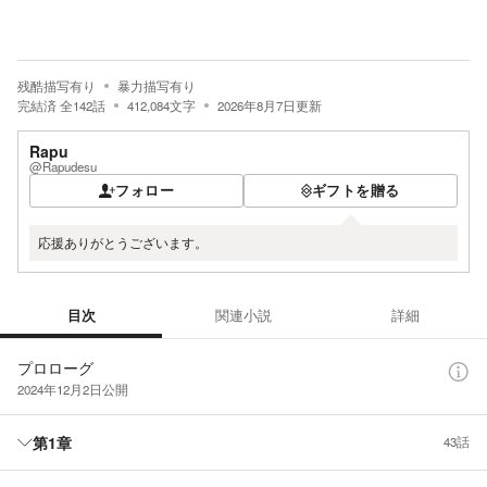
残酷描写有り
暴力描写有り
完結済
全
142
話
412,084
文字
2026年8月7日
更新
Rapu
@Rapudesu
フォロー
ギフトを贈る
応援ありがとうございます。
目次
関連小説
詳細
目次
プロローグ
2024年12月2日
公開
第1章
43話