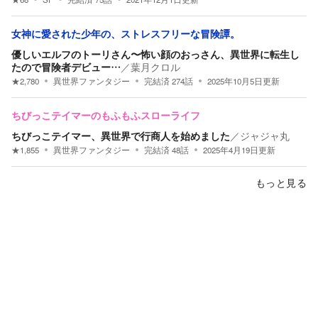
女神に愛された少年の、ストレスフリーな冒険譚。
優しいエルフのトーリさん〜怖い顔のおっさん、異世界に転生し
たので冒険者デビュー…
／
葉月クロル
★
2,780
異世界ファンタジー
完結済
274
話
2025年10月5日
更新
ちびっこテイマーのもふもふスローライフ
ちびっこテイマー、異世界で行商人を始めました
／
ジャジャ丸
★
1,855
異世界ファンタジー
完結済
48
話
2025年4月19日
更新
もっと見る