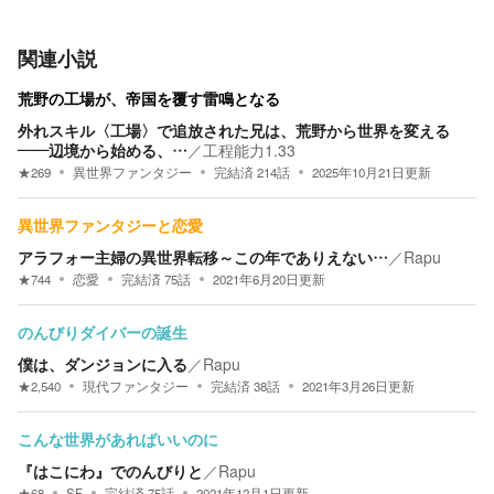
関連小説
荒野の工場が、帝国を覆す雷鳴となる
外れスキル〈工場〉で追放された兄は、荒野から世界を変える
――辺境から始める、…
／
工程能力1.33
★
269
異世界ファンタジー
完結済
214
話
2025年10月21日
更新
異世界ファンタジーと恋愛
アラフォー主婦の異世界転移～この年でありえない…
／
Rapu
★
744
恋愛
完結済
75
話
2021年6月20日
更新
のんびりダイバーの誕生
僕は、ダンジョンに入る
／
Rapu
★
2,540
現代ファンタジー
完結済
38
話
2021年3月26日
更新
こんな世界があればいいのに
『はこにわ』でのんびりと
／
Rapu
★
68
SF
完結済
75
話
2021年12月1日
更新