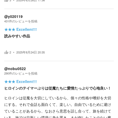
3
2025年8月26日 17:36
@y020119
431
件の
レビューを投稿
★★★
Excellent!!!
読みやすい作品
2
2025年8月24日 20:35
@nobu0522
290
件の
レビューを投稿
★★★
Excellent!!!
ヒロインのテイマーぶりは従魔たちに愛情たっぷりで心地良い！
ヒロインは従魔を大切にしているから、個々の性格や嗜好を大切
にする。それで会話も面白くて、楽しい。自由でいるために避け
ていることがあるから、なおさら意思を話し合って、旅を続けて
いる。旅では目新しい環境に身を置き、まだ倒したことのない魔