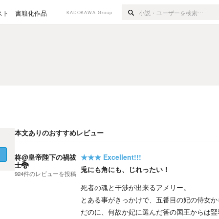
スト
書籍化作品
KADOKAWA Group
本文ありのおすすめレビュー
く
柊@皇帝陛下の禍祓
★★★
Excellent!!!
士🐉
兎にも角にも、じれったい！
924
件の
レビューを投稿
死者の魂と干渉が出来るアメリー。
とある事がきっかけで、五番目の妃の侍女か
だのに、何故か妃に選んだ筈の国王からは竪