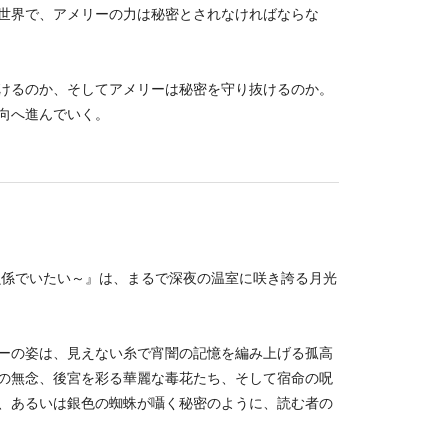
世界で、アメリーの力は秘密とされなければならな
けるのか、そしてアメリーは秘密を守り抜けるのか。
向へ進んでいく。
唄係でいたい～』は、まるで深夜の温室に咲き誇る月光
ーの姿は、見えない糸で宵闇の記憶を編み上げる孤高
の無念、後宮を彩る華麗な毒花たち、そして宿命の呪
、あるいは銀色の蜘蛛が囁く秘密のように、読む者の