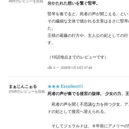
45
件の
レビューを投稿
分かたれた想いを繋ぐ竪琴。
竪琴を奏でると、死者の声が聞こえる。とい
その繊細な文体で描かれる文章はまさに竪琴
た。
王様の葛藤の行方や、主人公の妃としての行
す。
（10話地点までのレビューです）
2
2025年1月13日 07:43
まぁじんこぉる
★★★
Excellent!!!
370
件の
レビューを投稿
死者の声が奏でる後宮の旋律。 少女の力、
死者の声を聞く不思議な力を持つ少女、ア
ドの妃として後宮へ迎えられる。
そしてジェラルドは、８年前にアメリーの