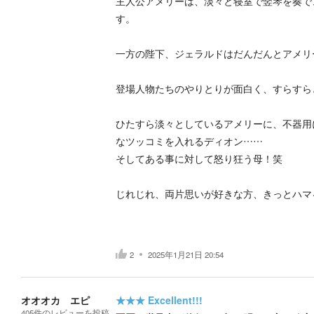
主人公アメリーは、淡々と寝室で竪琴を奏で
す。
一方の陛下、ジェラルドはだんだんとアメリ
登場人物たちのやりとりが面白く、すらすら
ひたすら淡々としているアメリーに、不器用
なツッコミを入れるディオン……
そしてある事に対して怒り狂う母！笑
じれじれ、両片思いが好きな方、きっとハマ
2
2025年1月21日 20:54
オオオカ エピ
★★★
Excellent!!!
405
件の
レビューを投稿