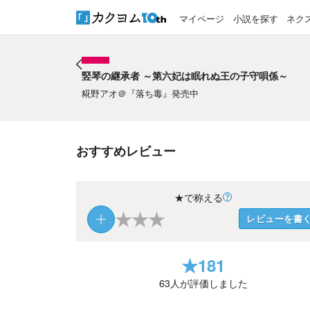
マイページ
小説を探す
ネク
竪琴の継承者 ～第六妃は眠れぬ王の子守唄係～
竪琴の継承者 ～第六妃は眠れぬ王の子守唄係～
糀野アオ＠『落ち毒』発売中
おすすめレビュー
★で称える
★
★
★
レビューを書
★
181
63
人が評価しました