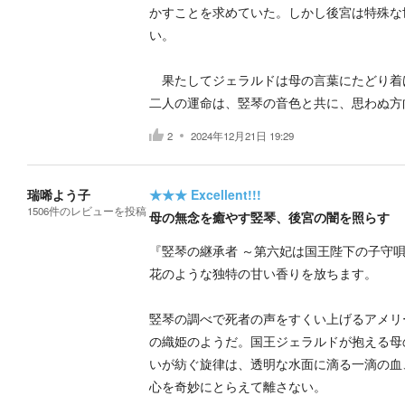
かすことを求めていた。しかし後宮は特殊な
い。
果たしてジェラルドは母の言葉にたどり着
二人の運命は、竪琴の音色と共に、思わぬ方
2
2024年12月21日 19:29
瑞唏よう子
★★★
Excellent!!!
1506
件の
レビューを投稿
母の無念を癒やす竪琴、後宮の闇を照らす
『竪琴の継承者 ～第六妃は国王陛下の子守
花のような独特の甘い香りを放ちます。
竪琴の調べで死者の声をすくい上げるアメリ
の織姫のようだ。国王ジェラルドが抱える母
いが紡ぐ旋律は、透明な水面に滴る一滴の血
心を奇妙にとらえて離さない。