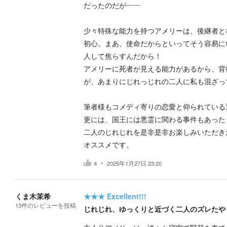
だったのだが――
少々特殊な能力を持つアメリーは、後継者と
初心。まあ、使命だからといってそう容易に
人して焦らすんだから！
アメリーに死者が見える能力があるから、背
が、あまりにじれっじれの二人に私も混ざっ
筆者様もコメディ寄りの恋愛と仰られている
更には、国王には悪霊に関わる事件もあった
二人のじれじれを是非是非お楽しみいただき
オススメです。
4
2025年1月27日 23:20
くま木茉希
★★★
Excellent!!!
13
件の
レビューを投稿
じれじれ、ゆっくりと近づく二人のズレたや