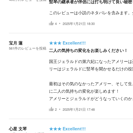
竪琴の継承者が伴侶には打ち明けて良い秘密
このレビューは小説のネタバレを含みます。
4
2025年1月21日 18:30
宝月 蓮
★★★
Excellent!!!
561
件の
レビューを投稿
二人の気持ちの変化をお楽しみください！
国王ジェラルドの第六妃になったアメリーは
リーはジェラルドに竪琴を聞かせるだけの役
最初はその気のなかったアメリー、そして生
に二人の気持ちの変化が楽しめます！
アメリーとジェラルドがどうなっていくのか
2
2025年1月21日 17:48
心星 文琴
★★★
Excellent!!!