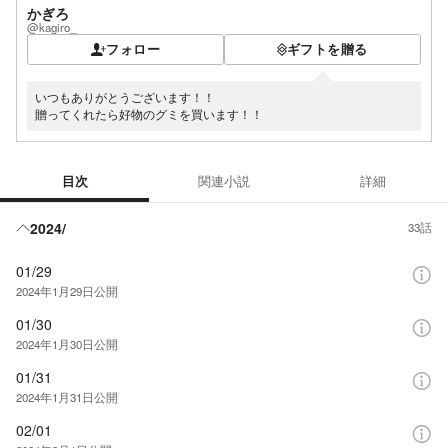
かぎろ
@kagiro_
フォロー
ギフトを贈る
いつもありがとうございます！！
贈ってくれたら好物のグミを買います！！
目次
関連小説
詳細
目次
2024/
33話
01/29
2024年1月29日
公開
01/30
2024年1月30日
公開
01/31
2024年1月31日
公開
02/01