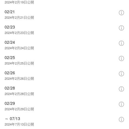
2024年2月19日
公開
02/21
2024年2月21日
公開
02/23
2024年2月23日
公開
02/24
2024年2月24日
公開
02/25
2024年2月25日
公開
02/26
2024年2月26日
公開
02/28
2024年2月28日
公開
02/29
2024年2月29日
公開
～ 07/13
2024年7月13日
公開