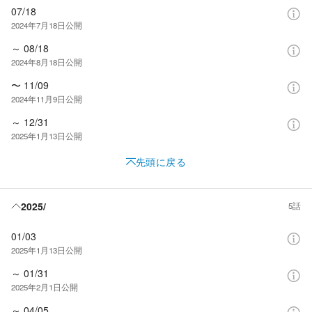
07/18
2024年7月18日
公開
～ 08/18
2024年8月18日
公開
〜 11/09
2024年11月9日
公開
～ 12/31
2025年1月13日
公開
先頭に戻る
2025/
5話
01/03
2025年1月13日
公開
～ 01/31
2025年2月1日
公開
～ 04/05