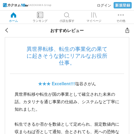
新規登録
ログイン
KADOKAWA Group
ホーム
ランキング
小説を探す
マイページ
その他
おすすめレビュー
異世界転移、転生の事業化の果て
に起きそうな妙にリアルなお役所
仕事。
★★★
Excellent!!!
塩谷さがん
異世界転移や転生が国の事業として確立された未来の
話。カタリナを通じ事業の仕組み、システムなど丁寧に
知れました。
転生できるか否かを数値として定められ、規定数値内に
収まらねば否として通知、合とされても、死への恐怖な