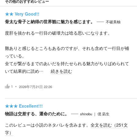
その他のおすすめレビュー
★★
Very Good!!
骨太な骨子と納得の世界観に魅力を感じます。
不破美柚
度肝を抜かれる一行目の破壊力は唸る思いになります。
難ありと感じるところもあるのですが、それも含めて一行目が補
っている。
全てが繋がるまでのあいだを持たせられる魅力がちりばめられて
いて結果的に読め…
続きを読む
1
2026年7月21日 22:26
★★★
Excellent!!!
物語は交差する、運命のために。
shinobu ｜ 偲 凪生
このレビューは小説のネタバレを含みます。
全文を読む（
251
文
字）