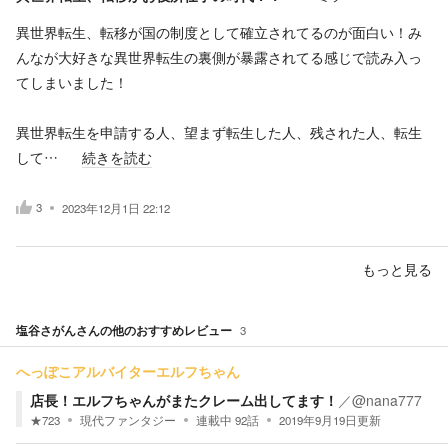
異世界転生、転移が国の制度として確立されてるのが面白い！み
んなが大好きな異世界転生の裏側が暴露されてる感じで読み入っ
てしまいました！
異世界転生を申請する人、望まず転生した人、残された人、転生
して…
続きを読む
3
2023年12月1日 22:12
もっと見る
塩谷さがん
さんの他のおすすめレビュー
3
へっぽこアルバイターエルフちゃん
店長！エルフちゃんがまたクレーム出してます！
／
@nana777
★
723
現代ファンタジー
連載中
92
話
2019年9月19日
更新