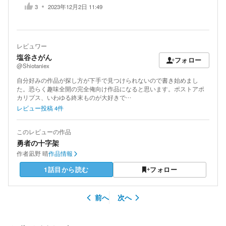
3
2023年12月2日 11:49
レビュワー
塩谷さがん
フォロー
@Shiotaniex
自分好みの作品が探し方が下手で見つけられないので書き始めまし
た。恐らく趣味全開の完全俺向け作品になると思います。ポストアポ
カリプス、いわゆる終末ものが大好きで…
レビュー投稿
4
件
このレビューの作品
勇者の十字架
作者
凪野 晴
作品情報
1話目から読む
フォロー
前へ
次へ